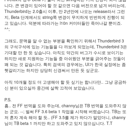
니다. 큰 변경이 있어야 할 것 같으면 다음 버전으로 넘겨 버리는데,
Thunderbird는 2.0출시 이후, 만 2년만에 나오는 release라서 그런
지, Beta 단계에서도 string쪽 변경이 무지하게 빈번하게 진행이 되
고 있습니다. 덕분에 따라가는 l10n 커미터들만 죽어나갈 뿐이죠.
^^;
그래도, 문맥을 알 수 없는 부분을 확인하기 위해서 Thunderbird 3
의 구석구석에 있는 기능들을 다 까보게 되었는데, Thunderbird 3은
기대할 만 한 듯 싶습니다. 아직도 약간의 버그가 수시로 보이기는
하지만 새로 지원하는 기능들 중 아쉬웠던 부분을 긁어주는 것들이
꽤 되는 것 같습니다. 특히 검색의 경우에는, UI가 한국 실정에는 좀
헷갈리기는 하지만 상당히 신경써서 만든 듯 싶군요.
아직 10개월 정도 더 고생해야 할 듯 싶기는 합니다만.. 그냥 궁금하
신 분이 있으실까 중간에 살짝 끄적여 보았습니다.
P.S.
흠.. 전 FF 번역을 도와 주는데, channy님은 TB 번역을 도와주지 않
는 군요. --; 벌써 FF 3.6 beta 1 작업을 시작해 버렸습니다. TB는 또
저 혼자 계속 해야 할 듯.. (FF 3.5를 제가 하다가 말았더니, channy
님이 TB beta 1 까지만 하고 도와주고 있지 않으십니다. T.T