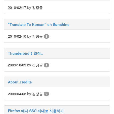
눅
2010/02/17
by 김정균
스
AnNyung
"Translate To Korean" on Sunshine
Firefox
2010/02/10
by 김정균
1
Mozilla
군
이
Thunderbird 3 일정..
표
준
2009/10/03
by 김정균
1
L10N
iPutty
About:credits
AnNyung
LInux
2009/04/08
by 김정균
2
불
여
우
Firefox 에서 SSO 제대로 사용하기