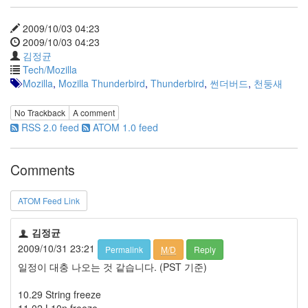
2009/10/03 04:23
2009/10/03 04:23
김정균
Tech/Mozilla
Mozilla
,
Mozilla Thunderbird
,
Thunderbird
,
썬더버드
,
천둥새
No Trackback
A comment
RSS 2.0 feed
ATOM 1.0 feed
Comments
ATOM Feed Link
김정균
2009/10/31 23:21
Permalink
M/D
Reply
일정이 대충 나오는 것 같습니다. (PST 기준)
10.29 String freeze
11.02 L10n freeze