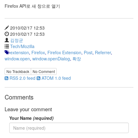
정
Firefox API로 새 창으로 열기
균
Daweikala
2010/02/17 12:53
AA
2010/02/17 12:53
1.5V
김정균
Li-
Tech/Mozilla
ion
extension
,
Firefox
,
Firefox Extension
,
Post
,
Referrer
,
1280...
window.open
,
window.openDialog
,
확장
1
by
No Trackback
No Comment
김
RSS 2.0 feed
ATOM 1.0 feed
정
균
Comments
BASMAN
BLB-
Leave your comment
AA1650
방
Your Name
(required)
전
테
스