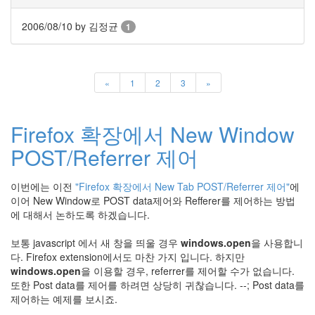
지
3
2006/08/10
by 김정균
1
Tech
143
안
녕
«
1
2
3
»
리
눅
스
Firefox 확장에서 New Window
42
프
POST/Referrer 제어
로
그
이번에는 이전
"Firefox 확장에서 New Tab POST/Referrer 제어"
에
래
이어 New Window로 POST data제어와 Refferer를 제어하는 방법
밍
에 대해서 논하도록 하겠습니다.
57
Mozilla
보통 javascript 에서 새 창을 띄울 경우
windows.open
을 사용합니
23
다. Firefox extension에서도 마찬 가지 입니다. 하지만
Tip
windows.open
을 이용할 경우, referrer를 제어할 수가 없습니다.
&
또한 Post data를 제어를 하려면 상당히 귀찮습니다. --; Post data를
Trick
제어하는 예제를 보시죠.
18