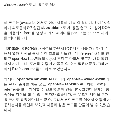
security
window.open으로 새 창으로 열기
3
Scuba
Diving
0
이 코드는 javascript 에서도 아마 사용이 가능 할 겁니다. 하지만, 얼
제
마나 괴로울까요? 일단
about:blank
로 새 창을 열고, 이 창에 DOM
품
을 이용해서 form을 생성 시켜서 데이터를 post 또는 get으로 제어
리
를 해야 합니다.
뷰
5
Translate To Korean 재작성을 하면서 Post 데이터를 처리하기 위
해서 열라 검색을 해서 이런 코드를 만들었는데, referrer 처리도 안
되고 openNewTabWith 와 object 호환도 안되서 코드가 난장 직전
Recent
Posts
까지 가다 보니, 도저히 이렇게 사용을 할 수는 없겠더군요. 그래서
역시 Firefox source를 또 뒤져 보았습니다.
Daweikala
AA
역시나,
openNewTabWith
API 아래에
openNewWindowWith
라
1.5V
는 API가 존재를 하는 군요.
openNewTabWith
API 처럼 Post와
Li-
referrer를 모두 제어할 수 있도록 되어 있습니다. 그런데 문제는 창
ion
속성을 지정을 할 수 있는 인자가 없습니다. 즉 무조건 새창을 현재
3800...
창 크기로 띄워야만 하는 군요. 그래서 API 코드를 열어서 어떻게 사
용하는지를 확인해 보았고 다음과 같은 코드를 만들어 낼 수 있었습
by
니다.
김