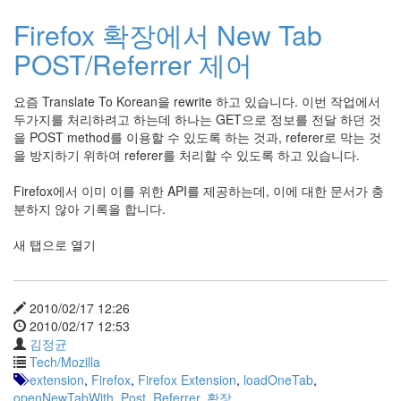
이
맥
Firefox 확장에서 New Tab
스
POST/Referrer 제어
엑
스
빔
요즘 Translate To Korean을 rewrite 하고 있습니다. 이번 작업에서
XPH70.2
두가지를 처리하려고 하는데 하나는 GET으로 정보를 전달 하던 것
1
을 POST method를 이용할 수 있도록 하는 것과, referer로 막는 것
by
을 방지하기 위하여 referer를 처리할 수 있도록 하고 있습니다.
김
정
Firefox에서 이미 이를 위한 API를 제공하는데, 이에 대한 문서가 충
균
분하지 않아 기록을 합니다.
새 탭으로 열기
2010/02/17 12:26
2010/02/17 12:53
김정균
Tech/Mozilla
extension
,
Firefox
,
Firefox Extension
,
loadOneTab
,
openNewTabWith
,
Post
,
Referrer
,
확장