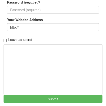
Password
(required)
트
1
by
김
Your Website Address
정
균
Liitokala
Leave as secret
9V
6F22
충
전
지
방
전...
by
김
정
균
Submit
하