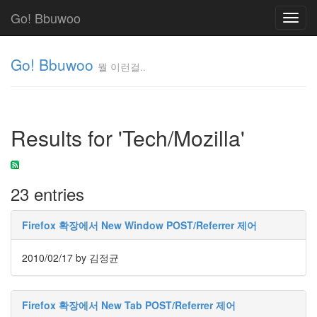
Go! Bbuwoo
Toggl
navig
Go! Bbuwoo
뭘 이런걸..
뭘
이
런
Results for 'Tech/Mozilla'
걸..
김
정
균
23 entries
Tag
Firefox 확장에서 New Window POST/Referrer 제어
Cloud
안
2010/02/17
by 김정균
녕
리
Firefox 확장에서 New Tab POST/Referrer 제어