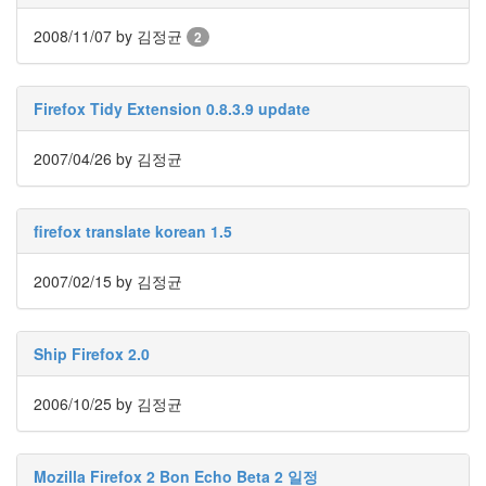
Notices
2008/11/07
by 김정균
2
Find!
Firefox Tidy Extension 0.8.3.9 update
Categories
전
2007/04/26
by 김정균
체
192
주
firefox translate korean 1.5
절
주
절
2007/02/15
by 김정균
30
군
이
Ship Firefox 2.0
11
둘
2006/10/25
by 김정균
째
사
고
일
Mozilla Firefox 2 Bon Echo Beta 2 일정