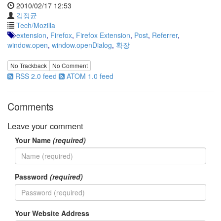
지
2010/02/17 12:53
3
김정균
Tech
Tech/Mozilla
143
extension
,
Firefox
,
Firefox Extension
,
Post
,
Referrer
,
안
window.open
,
window.openDialog
,
확장
녕
리
No Trackback
No Comment
눅
RSS 2.0 feed
ATOM 1.0 feed
스
42
프
Comments
로
그
Leave your comment
래
Your Name
(required)
밍
57
Mozilla
23
Password
(required)
Tip
&
Trick
18
Your Website Address