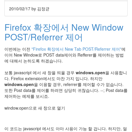
눅
2010/02/17
by 김정균
스
Firefox 확장에서 New Window
AnNyung
POST/Referrer 제어
Firefox
Mozilla
이번에는 이전
"Firefox 확장에서 New Tab POST/Referrer 제어"
에
이어 New Window로 POST data제어와 Refferer를 제어하는 방법
군
에 대해서 논하도록 하겠습니다.
이
표
보통 javascript 에서 새 창을 띄울 경우
windows.open
을 사용합니
준
다. Firefox extension에서도 마찬 가지 입니다. 하지만
L10N
windows.open
을 이용할 경우, referrer를 제어할 수가 없습니다.
iPutty
또한 Post data를 제어를 하려면 상당히 귀찮습니다. --; Post data를
제어하는 예제를 보시죠.
AnNyung
LInux
window.open으로 새 창으로 열기
불
여
우
이 코드는 javascript 에서도 아마 사용이 가능 할 겁니다. 하지만, 얼