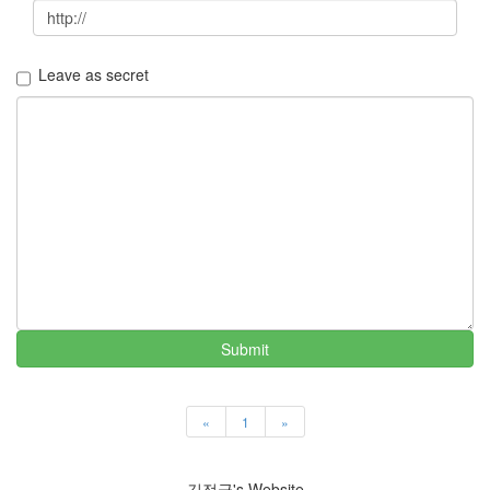
security
3
Scuba
Diving
Leave as secret
0
제
품
리
뷰
5
Recent
Posts
Daweikala
AA
Submit
1.5V
Li-
ion
3800...
«
1
»
by
김
김정균's Website