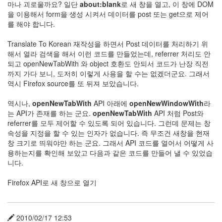
마나 괴로울까요? 일단
about:blank
로 새 창을 열고, 이 창에 DOM
Notices
을 이용해서 form을 생성 시켜서 데이터를 post 또는 get으로 제어
를 해야 합니다.
Find!
Translate To Korean 재작성을 하면서 Post 데이터를 처리하기 위
해서 열라 검색을 해서 이런 코드를 만들었는데, referrer 처리도 안
Categories
되고 openNewTabWith 와 object 호환도 안되서 코드가 난장 직전
전
까지 가다 보니, 도저히 이렇게 사용을 할 수는 없겠더군요. 그래서
체
역시 Firefox source를 또 뒤져 보았습니다.
192
주
역시나,
openNewTabWith
API 아래에
openNewWindowWith
라
절
는 API가 존재를 하는 군요.
openNewTabWith
API 처럼 Post와
주
referrer를 모두 제어할 수 있도록 되어 있습니다. 그런데 문제는 창
절
속성을 지정을 할 수 있는 인자가 없습니다. 즉 무조건 새창을 현재
30
창 크기로 띄워야만 하는 군요. 그래서 API 코드를 열어서 어떻게 사
군
용하는지를 확인해 보았고 다음과 같은 코드를 만들어 낼 수 있었습
이
니다.
11
둘
Firefox API로 새 창으로 열기
째
사
고
일
2010/02/17 12:53