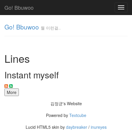
Go! Bbuwoo
Toggl
navig
Go! Bbuwoo
뭘 이런걸..
뭘
이
런
Lines
걸..
김
정
Instant myself
균
Tag
Cloud
김정균's Website
안
Powered by
Textcube
녕
리
Lucid HTML5 skin by
daybreaker
/
inureyes