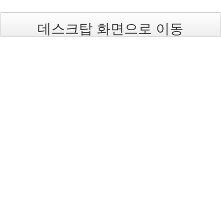
눅
데스크탑 화면으로 이동
스
AnNyung
Firefox
Mozilla
군
이
표
준
L10N
iPutty
AnNyung
LInux
불
여
우