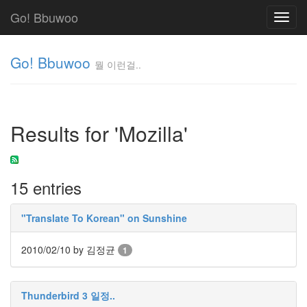
Go! Bbuwoo
Toggl
navig
Go! Bbuwoo
뭘 이런걸..
뭘
이
런
Results for 'Mozilla'
걸..
김
정
균
15 entries
Tag
"Translate To Korean" on Sunshine
Cloud
안
2010/02/10
by 김정균
1
녕
리
Thunderbird 3 일정..