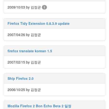
눅
2009/10/03
by 김정균
1
스
AnNyung
Firefox Tidy Extension 0.8.3.9 update
Firefox
2007/04/26
by 김정균
Mozilla
군
이
firefox translate korean 1.5
표
준
2007/02/15
by 김정균
L10N
iPutty
Ship Firefox 2.0
AnNyung
LInux
2006/10/25
by 김정균
불
여
우
Mozilla Firefox 2 Bon Echo Beta 2 일정