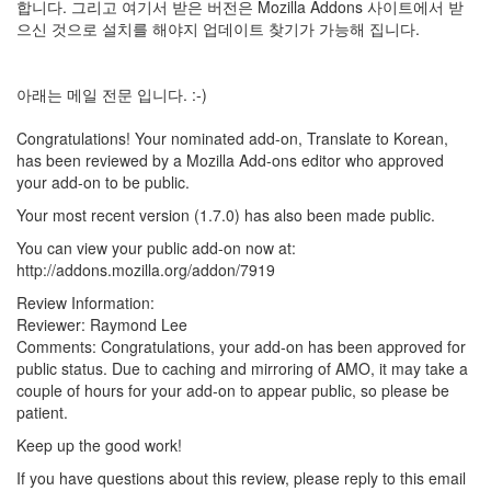
security
합니다. 그리고 여기서 받은 버전은 Mozilla Addons 사이트에서 받
3
으신 것으로 설치를 해야지 업데이트 찾기가 가능해 집니다.
Scuba
Diving
0
아래는 메일 전문 입니다. :-)
제
품
Congratulations! Your nominated add-on, Translate to Korean,
리
has been reviewed by a Mozilla Add-ons editor who approved
뷰
your add-on to be public.
5
Your most recent version (1.7.0) has also been made public.
You can view your public add-on now at:
Recent
Posts
http://addons.mozilla.org/addon/7919
Review Information:
Daweikala
Reviewer: Raymond Lee
AA
Comments: Congratulations, your add-on has been approved for
1.5V
public status. Due to caching and mirroring of AMO, it may take a
Li-
couple of hours for your add-on to appear public, so please be
ion
patient.
3800...
Keep up the good work!
by
If you have questions about this review, please reply to this email
김