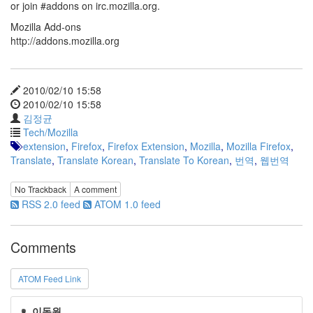
or join #addons on irc.mozilla.org.
정
균
Mozilla Add-ons
http://addons.mozilla.org
Daweikala
AA
1.5V
2010/02/10 15:58
Li-
2010/02/10 15:58
ion
김정균
1280...
Tech/Mozilla
1
extension
,
Firefox
,
Firefox Extension
,
Mozilla
,
Mozilla Firefox
,
by
Translate
,
Translate Korean
,
Translate To Korean
,
번역
,
웹번역
김
정
No Trackback
A comment
균
RSS 2.0 feed
ATOM 1.0 feed
BASMAN
BLB-
Comments
AA1650
방
전
ATOM Feed Link
테
스
이동원