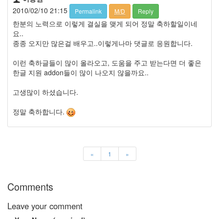
트
2010/02/10 21:15
Permalink
M/D
Reply
1
한분의 노력으로 이렇게 결실을 맺게 되어 정말 축하할일이네
by
요..
김
종종 오지만 많은걸 배우고..이렇게나마 댓글로 응원합니다.
정
균
이런 축하글들이 많이 올라오고, 도움을 주고 받는다면 더 좋은
한글 지원 addon들이 많이 나오지 않을까요..
Liitokala
9V
고생많이 하셨습니다.
6F22
충
정말 축하합니다.
전
지
방
전...
«
1
»
by
김
정
Comments
균
Leave your comment
하