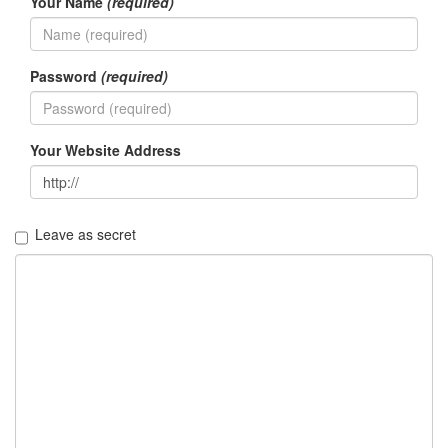
Your Name
(required)
이
맥
스
엑
Password
(required)
스
빔
XPH70.2
1
Your Website Address
by
김
정
균
Leave as secret