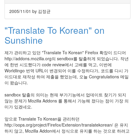
지
3
2005/11/01
by 김정균
Tech
143
"Translate To Korean" on
안
녕
Sunshine
리
눅
스
제가 관리하고 있던 "Translate To Korean" Firefox 확장이 드디어
42
http://addons.mozilla.org의 sendbox를 탈출하게 되었습니다. 작년
프
에 한번 시도했다가 code review에서 고배를 먹고, 이번에
로
Worldlingo 번역 URL이 변경되어 이를 수정하다가, 코드를 다시 가
그
이드대로 재작성 하여 제출을 했었는데, 오늘 Congratulations 메일
래
이 왔습니다.
밍
57
sandbox 탈출의 의미는 현재 부가기능에서 업데이트 찾기가 되지
Mozilla
않는 문제가 Mozilla Addons 를 통해서 가능해 졌다는 점이 가장 의
23
미가 있겠네요.
Tip
&
앞으로 Translate To Korean을 관리하던
Trick
http://oops.org/project/Firefox/Extension/translatekorean/ 은 유지
18
하지 않고, Mozilla Addon에서 정식으로 유지를 하는 것으로 하려고