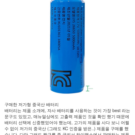
정
균
Daweikala
AA
1.5V
Li-
ion
1280...
1
by
김
정
균
BASMAN
BLB-
구매한 저가형 중국산 배터리
AA1650
배터리는 제품 소개에, 자사 배터리를 사용하는 것이 가장 best 라는
방
문구도 있었고, 매뉴얼상에도 고출력 제품인 것을 확인 했기 때문에
전
배터리 선택에 신중했었어야 했는데, 고가의 제품을 사다 보니 어쩔
테
수 없이 저가의 중국산 (그래도 KC 인증을 받은..) 제품을 구매를 했
스
습니다. 다만 그래도 짱구를 좀 굴려서 하이맥스에서 판매하는 제품