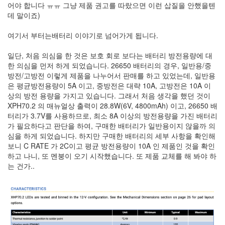
이
어야 합니다 ㅠㅠ 그냥 제품 권고를 따랐으면 이런 삽질을 안했을텐
맥
데 말이죠)
스
엑
여기서 부터는배터리 이야기로 넘어가게 됩니다.
스
빔
일단, 처음 의심을 한 것은 보호 회로 보다는 배터리 방전용량에 대
XPH70.2
한 의심을 먼저 하게 되었습니다. 26650 배터리의 경우, 일반용/중
1
방전/고방전 이렇게 제품을 나누어서 판매를 하고 있었는데, 일반용
by
은 평균방전용량이 5A 이고, 중방전은 대략 10A, 고방전은 10A 이
김
상의 방전 용량을 가지고 있습니다. 그래서 처음 생각을 했던 것이
정
XPH70.2 의 매뉴얼상 출력이 28.8W(6V, 4800mAh) 이고, 26650 배
균
터리가 3.7V를 사용하므로, 최소 8A 이상의 방전용량을 가진 배터리
가 필요하다고 판단을 하여, 구매한 배터리가 일반용이지 않을까 의
심을 하게 되었습니다. 하지만 구매한 배터리의 세부 사항을 확인해
보니 C RATE 가 2C이고 평균 방전용량이 10A 인 제품인 것을 확인
하고 나니, 또 멘붕이 오기 시작했습니다. 또 제품 교체를 해 봐야 하
는 건가..