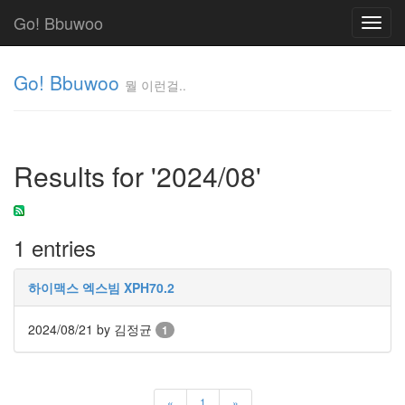
Go! Bbuwoo
Toggl
navig
Go! Bbuwoo
뭘 이런걸..
뭘
이
런
Results for '2024/08'
걸..
김
정
균
1 entries
Tag
하이맥스 엑스빔 XPH70.2
Cloud
안
2024/08/21
by 김정균
1
녕
리
«
1
»