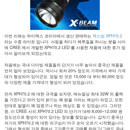
Notices
Find!
Categories
이번 리뷰는 하이맥스 코리아에서 생산 판매하는
엑스빔 XPH70.2
전
라는 수중 라이트 입니다. 서핑을 하다가 해루질을 하시는 분들 사이
체
에 CREE 에서 개발한 XPH70.2 LED 를 사용한 제품에 대한 호가 많
192
아서 알아보게 되었는데요.
주
절
처음에는 국내 다이빙 제품들의 단가가 너무 높아서 중국산 제품을
주
먼저 알아 보았습니다. 역시나 최저 20% 정도의 가격에서 부터 가격
절
대가 형성되어 있더군요. 정말 싼 것은 15,000 대 부터 80,000 정도
30
의 다양한 제품 가격대가 형성이 되어 있었습니다.
군
이
먼저 XPH70.2 에 대한 규격을 보자면, 매뉴얼상 최대 32W 의 출력
11
을 가진다고 되어 있어 밝기는 꽤 밝을 거라는 예상이 되었고, 또한
둘
반대로 발열이 꽤 많겠구나 하는 예상도 할 수 있었습니다. 그러던
째
중, 이 CREE 사의 XPH70.2 LED 의 단가가 대략 8,000~12,000 원
사
정도선으로 형성이 되어 있다는 정보를 찾았습니다. 갑자기 중국산
고
저가의 XPH70.2 에 대한 의구심이 마구 솟아 오르기 시작했습니다.
일
그래서 형성된 가격 중에서 고가쪽으로 구매를 하려고(그래도 국내