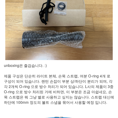
security
3
Scuba
Diving
0
제
품
리
뷰
5
Recent
Posts
unboxing은 즐겁습니다. :)
Daweikala
제품 구성은 단순히 라이트 본체, 손목 스트랩, 여분 O-ring 4개 로
AA
구성이 되어 있습니다. 랜턴 손잡이 부분 상/하단이 분리가 되며, 각
1.5V
각 2개씩 O-ring 으로 방수 처리가 되어 있습니다. L사의 제품이 3중
Li-
O-ring 으로 방수 처리된 거에 비하면, 이 부분은 조금 아쉽네요, 손
ion
목 스트랩은 뭐 그냥 별로 사용하고 싶지는 않습니다. 스트랩 대신에
3800...
하단에 100mm 정도의 볼트 스냅을 묶어서 사용할 예정 입니다.
by
김