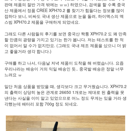
지
판매 제품의 절반 가격 밖에는 ㅠㅠ) 하였으나, 검색을 할 수록 중국
3
산 제품에서 정품 CREE XPH70.2 를 찾기가 힘들다는 정보를 많이
Tech
접하다 보니, 비싸도 국내 생산 제품으로 눈을 돌려, 하이맥스의 엑
143
스빔 XPH70.2 제품을 구매하게 되었네요.
안
녕
그래도 다른 사람들의 후기를 보면 중국산 짝퉁 XPH70.2 도 꽤 만족
리
할 만큼의 광량을 가지고 있기는 한가 봅니다. 저는 테스트를 한 적
눅
이 없어서 알 수가 없지만요. (그래도 국내 제조 제품을 샀으니 더 밝
스
고 좋을거라 생각 합니다.)
42
프
구매를 하고 나서, 다음날 저녁 제품이 도착을 해 버렸습니다. 요즘
로
우리나라는 배송이 거의 익일 배송인 듯.. 중국발 배송은 정말 너무
그
느려요 ㅠ
래
밍
일단 처음 상품을 받았을 때, 생각보다 크고 무거웠습니다. XPH70.2
57
의 출력이 상당히 높은 관계로 26650 1개로는 제대로 된 출력을 못
Mozilla
낸다는 사실을 이미 알고 있었으므로 어느 정도 무게는 있을 거라 생
23
각했는데 배터리 포함 700g 정도 되네요.
Tip
&
Trick
18