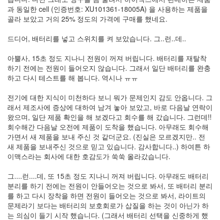
트
과 동일한 cell (인증번호: XU101361-18005A) 을 사용하는 제품을
1
골라 보았고 거의 25% 정도의 가격에 구매를 했네요.
by
김
드디어, 배터리를 넣고 스위치를 켜 보았습니다. 그..런..데..
정
균
아뿔사, 15초 정도 지나니 전원이 꺼져 버립니다. 배터리를 재탈착
하기 전에는 전원이 들어오지 않습니다. 그래서 일단 배터리를 완충
Liitokala
하고 다시 테스트를 해 봅니다. 역시나 ㅠㅠ
9V
6F22
전기에 대한 지식이 미천하다 보니 뭐가 문제인지 감도 안옵니다. 그
충
래서 제조사에 증상에 대하여 남겨 놓아 보았고, 바로 다음날 연락이
전
왔으며, 일단 제품 확인을 해 보겠다고 회수를 해 갔습니다. 그런데!!
지
회수해간 다음날 오전에 제품이 도착을 했습니다. 아무래도 회수해
방
가면서 새 제품을 보내 주신 것 같더군요. (진실은 모르겠지만.. 전
전...
새 제품을 보내주신 것으로 믿고 있습니다. 감사합니다..) 하여튼 하
이맥스라는 회사에 대한 호감도가 쑥쑥 올라갔습니다.
by
김
그....런....데, 또 15초 정도 지나니 꺼져 버립니다. 아무래도 배터리
정
분리를 하기 전에는 전원이 안들어오는 것으로 봐서, 또 배터리 분리
균
를 하고 다시 장착을 하면 전원이 들어오는 것으로 봐서, 라이트의
문제라기 보다는 배터리의 보호회로가 삽질을 하는 것이 아닌가 하
하
는 의심이 들기 시작 했습니다. (그래서 배터리 선택을 신중하게 했