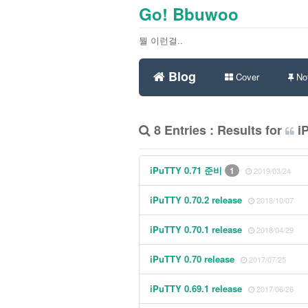
Go! Bbuwoo
뭘 이런걸..
Blog
Cover
Not
8 Entries : Results for
iP
iPuTTY 0.71 준비
1
2019/03/24
iPuTTY 0.70.2 release
2018/10/07
iPuTTY 0.70.1 release
2018/04/29
iPuTTY 0.70 release
2017/07/25
iPuTTY 0.69.1 release
2017/06/26