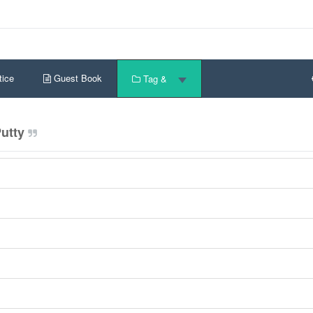
ice
Guest Book
Tag &
utty