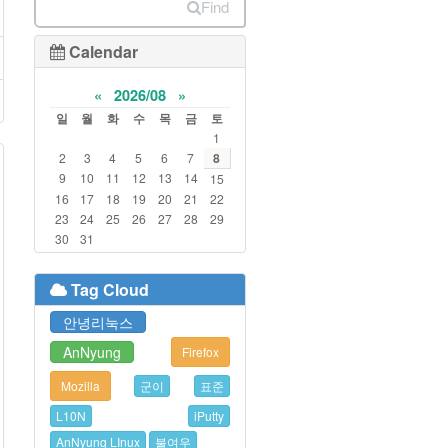
Find
Calendar
«
2026/08
»
일
월
화
수
목
금
토
1
2
3
4
5
6
7
8
9
10
11
12
13
14
15
16
17
18
19
20
21
22
23
24
25
26
27
28
29
30
31
Tag Cloud
안녕리눅스
AnNyung
Firefox
Mozilla
군이
표준
L10N
iPutty
AnNyung LInux
불여우