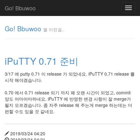
Go! Bbuwoo
Toggl
navig
Go! Bbuwoo
뭘 이런걸..
뭘
이
런
iPuTTY 0.71 준비
걸..
김
정
3/17 에 putty 0.71 이 release 가 되었네요. iPuTTY 0.71 release 를
균
시작 해야겠습니다.
0.70 에서 0.71 release 되기 까지 꽤 오랜 시간이 되었고, commit
양도 어마어마하네요. iPuTTY 에 반영한 변경 사항이 잘 merge가
Tag
Cloud
될지 모르겠습니다. 좀 자주 release 해 주는게 merge 하는데는 더
편할 수도 있을 것 같네요.
안
녕
2019/03/24 04:20
리
2019/03/24 04:21