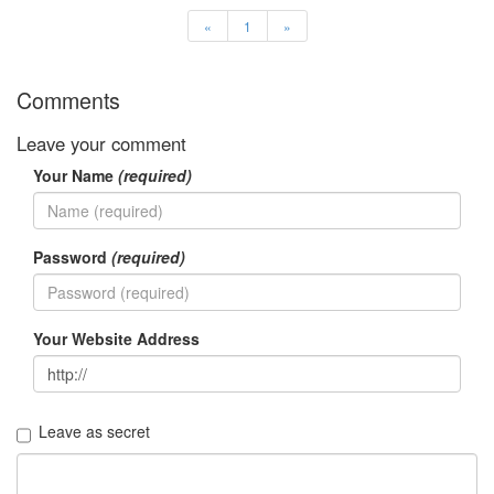
Notices
«
1
»
Find!
Comments
Categories
Leave your comment
전
체
Your Name
(required)
192
주
절
Password
(required)
주
절
30
군
Your Website Address
이
11
둘
째
Leave as secret
사
고
일