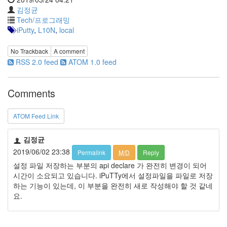
눅
김정균
Tech/프로그래밍
스
iPutty
,
L10N
,
local
AnNyung
No Trackback
A comment
Firefox
RSS 2.0 feed
ATOM 1.0 feed
Mozilla
Comments
군
이
ATOM Feed Link
표
준
김정균
L10N
2019/06/02 23:38
Permalink
M/D
Reply
iPutty
설정 파일 저장하는 부분의 api declare 가 완전히 변경이 되어
AnNyung
시간이 소요되고 있습니다. iPuTTy에서 설정파일을 파일로 저장
LInux
하는 기능이 있는데, 이 부분을 완전히 새로 작성해야 할 것 같네
불
요.
여
우