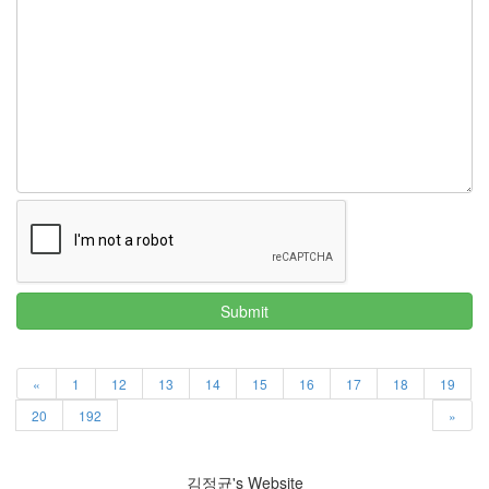
지
3
Tech
143
안
녕
리
눅
스
42
프
로
그
래
Submit
밍
57
Mozilla
23
«
1
12
13
14
15
16
17
18
19
Tip
20
192
»
&
Trick
18
김정균's Website