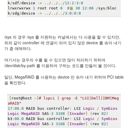
지
k
/
sdf
/
device 
->
../../../
12
:
2
:
3
:
0
3
lrwxrwxrwx 
1
 root root 
0
8
월
30
12
:
06
/
sys
/
bloc
k
/
sdg
/
device 
->
../../../
3
:
0
:
0
:
0
Tech
143
안
녕
/sys 의 경우 /sys 를 지원하는 커널에서는 다 사용을 할 수 있지만,
리
위와 같이 controller 에 연결이 되어 있지 않은 device 를 솎아 내기
눅
가 좀 애매하다.
스
42
여기서는 경우의 수를 될 수 있으면 많이 처리하기 위하여
프
/dev/disk/by-path 를 이용하여 구하는 코드를 만들어 볼 것이다.
로
그
일단, MegaRAID 를 사용하는 device 만 솎아 내기 위하여 PCI table
래
을 확인한다.
밍
57
Mozilla
[
root@host 
~]
# lspci | grep -E "LSI|Dell|IBM|Meg
23
aRAID"
Tip
17
:
00.0
 RAID bus controller
:
 LSI 
Logic
/
Symbios
&
Logic
MegaRAID
 SAS
-
3
3108
[
Invader
]
(
rev 
02
)
Trick
b3
:
00.0
 RAID bus controller
:
 LSI 
Logic
/
Symbios
18
Logic
MegaRAID
 SAS
-
3
3108
[
Invader
]
(
rev 
02
)