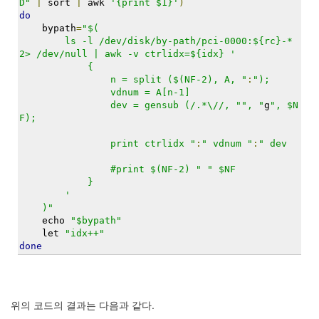
D"
|
 sort 
|
 awk 
'{print $1}'
)
정
do
균
    bypath
=
"$(
        ls -l /dev/disk/by-path/pci-0000:${rc}-* 
2> /dev/null | awk -v ctrlidx=${idx} '
Daweikala
            {
AA
                n = split ($(NF-2), A, "
:
");
1.5V
                vdnum = A[n-1]
Li-
                dev = gensub (/.*\//, "", "
g
", $N
ion
F);
1280...
1
                print ctrlidx "
:
" vdnum "
:
" dev
by
김
                #print $(NF-2) "
" $NF
            }
정
        '
균
    )"
    echo 
"$bypath"
BASMAN
    let 
"idx++"
BLB-
done
AA1650
방
전
테
위의 코드의 결과는 다음과 같다.
스