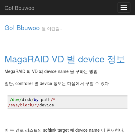
Go! Bbuwoo
Toggl
navig
Go! Bbuwoo
뭘 이런걸..
뭘
이
런
MagaRAID VD 별 device 정보
걸..
김
정
MegaRAID 의 VD 의 device name 을 구하는 방법
균
일단, controller 별 device 정보는 다음에서 구할 수 있다
Tag
Cloud
/dev/
disk
/
by
-
path
/*
/sys/block/*/
device
안
녕
리
이 두 경로 리스트의 softlink target 에 device name 이 존재한다.