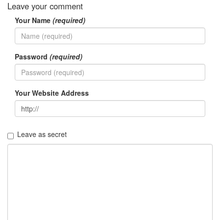
이
Leave your comment
맥
Your Name
(required)
스
엑
스
빔
Password
(required)
XPH70.2
1
by
김
Your Website Address
정
균
Leave as secret