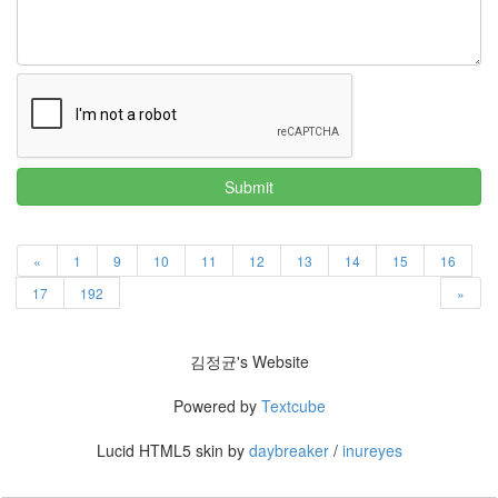
Submit
«
1
9
10
11
12
13
14
15
16
17
192
»
김정균's Website
Powered by
Textcube
Lucid HTML5 skin by
daybreaker
/
inureyes