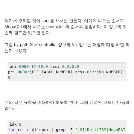
security
3
Scuba
Diving
여기서 주의할 것이 sort 를 해서는 안된다. 여기에 나오는 순서가
0
MegaCLI 에서 나오는 controller 의 순서와 동일하다. 이 정보의 첫
제
번째 필드만 있으면 된다.
품
리
그럼 by-path 에서 controller 정보와 VD 정보는 어떻게 매핑 하면 되
뷰
는지 보겠다.
5
pci
-
0000
:
17
:
00.0
-
scsi
-
0
:
2
:
0
:
0
Recent
pci
-
0000
:{
PCI_TABLE_NUMBER
}-
scsi
-
0
:
2
:{
VD_NUMBER
}:
Posts
0
Daweikala
AA
1.5V
위와 같은 규칙을 이용하여 찾도록 한다. 그럼 완성된 코드는 다음과
Li-
같다.
ion
3800...
idx
=
0
by
for
 rc 
in
 $
(
lspci 
|
 grep 
-
E 
"LSI|Dell|IBM|MegaRAI
김