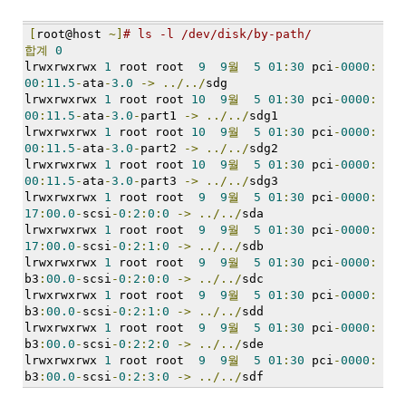
눅
[
root@host 
~]
# ls -l /dev/disk/by-path/
스
합계
0
lrwxrwxrwx 
1
 root root  
9
9
월
5
01
:
30
 pci
-
0000
:
AnNyung
00
:
11.5
-
ata
-
3.0
->
../../
sdg
lrwxrwxrwx 
1
 root root 
10
9
월
5
01
:
30
 pci
-
0000
:
Firefox
00
:
11.5
-
ata
-
3.0
-
part1 
->
../../
sdg1
lrwxrwxrwx 
1
 root root 
10
9
월
5
01
:
30
 pci
-
0000
:
Mozilla
00
:
11.5
-
ata
-
3.0
-
part2 
->
../../
sdg2
lrwxrwxrwx 
1
 root root 
10
9
월
5
01
:
30
 pci
-
0000
:
군
00
:
11.5
-
ata
-
3.0
-
part3 
->
../../
sdg3
이
lrwxrwxrwx 
1
 root root  
9
9
월
5
01
:
30
 pci
-
0000
:
표
17
:
00.0
-
scsi
-
0
:
2
:
0
:
0
->
../../
sda
준
lrwxrwxrwx 
1
 root root  
9
9
월
5
01
:
30
 pci
-
0000
:
17
:
00.0
-
scsi
-
0
:
2
:
1
:
0
->
../../
sdb
L10N
lrwxrwxrwx 
1
 root root  
9
9
월
5
01
:
30
 pci
-
0000
:
iPutty
b3
:
00.0
-
scsi
-
0
:
2
:
0
:
0
->
../../
sdc
lrwxrwxrwx 
1
 root root  
9
9
월
5
01
:
30
 pci
-
0000
:
AnNyung
b3
:
00.0
-
scsi
-
0
:
2
:
1
:
0
->
../../
sdd
LInux
lrwxrwxrwx 
1
 root root  
9
9
월
5
01
:
30
 pci
-
0000
:
불
b3
:
00.0
-
scsi
-
0
:
2
:
2
:
0
->
../../
sde
여
lrwxrwxrwx 
1
 root root  
9
9
월
5
01
:
30
 pci
-
0000
:
우
b3
:
00.0
-
scsi
-
0
:
2
:
3
:
0
->
../../
sdf