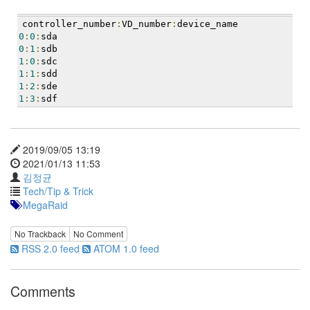
트
1
controller_number
:
VD_number
:
device_name
by
0
:
0
:
sda
김
0
:
1
:
sdb
1
:
0
:
sdc
정
1
:
1
:
sdd
균
1
:
2
:
sde
1
:
3
:
sdf
Liitokala
9V
6F22
충
2019/09/05 13:19
전
2021/01/13 11:53
지
김정균
방
Tech/Tip & Trick
전...
MegaRaid
by
No Trackback
No Comment
김
RSS 2.0 feed
ATOM 1.0 feed
정
균
Comments
하