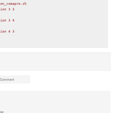
ion_comapre.sh
sion 3 3
sion 3 4
sion 4 3
Comment
198