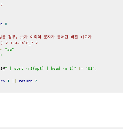
 2
rn
0
지 않을 경우, 숫자 이외의 문자가 들어간 버전 비교가
2.1.9-3el6_7.2
<<
"aa"
V"
"
$@
" | sort -r${opt} | head -n 1)"
!=
"$1"
;
urn
1
||
return
2