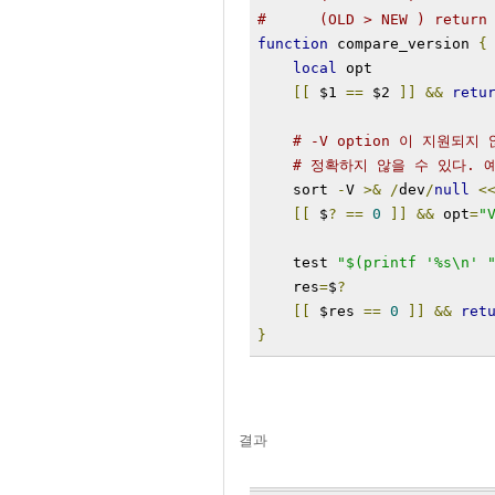
#      (OLD > NEW ) return
function
 compare_version 
{
local
 opt
[[
 $1 
==
 $2 
]]
&&
retu
# -V option 이 지원되
# 정확하지 않을 수 있다. 예) 
    sort 
-
V 
>&
/
dev
/
null
<
[[
 $
?
==
0
]]
&&
 opt
=
"
    test 
"$(printf '%s\n' 
    res
=
$
?
[[
 $res 
==
0
]]
&&
ret
}
결과