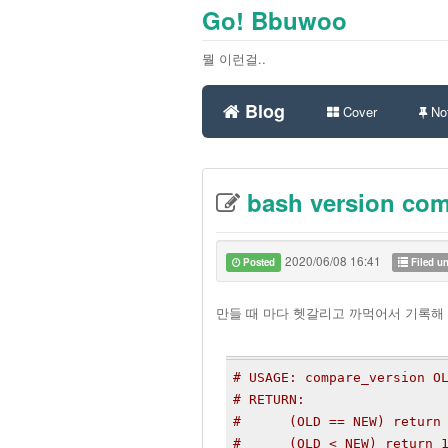
Go! Bbuwoo
뭘 이런걸..
Blog
Cover
Not
bash version co
2020/06/08 16:41
Posted
Filed u
만들 때 마다 헷갈리고 까먹어서 기록해 
# USAGE: compare_version O
# RETURN:
#      (OLD == NEW) return
#      (OLD < NEW) return 