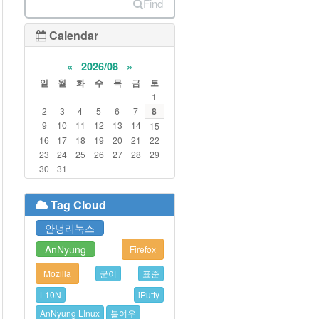
Find
Calendar
«
2026/08
»
일
월
화
수
목
금
토
1
2
3
4
5
6
7
8
9
10
11
12
13
14
15
16
17
18
19
20
21
22
23
24
25
26
27
28
29
30
31
Tag Cloud
안녕리눅스
AnNyung
Firefox
Mozilla
군이
표준
L10N
iPutty
AnNyung LInux
불여우