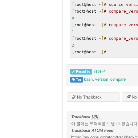
[
root@host 
~]
# source vers
[
root@host 
~]
# compare_ver
0
[
root@host 
~]
# compare_ver
1
[
root@host 
~]
# compare_ver
2
[
root@host 
~]
#
김정균
Posted by
bash
,
version_compare
Tag
No Trackback
No 
Trackback
URL
이 글에는 트랙백을 보낼 수 없습니다
Trackback ATOM Feed
https://my.oops.org/atom/trackback/