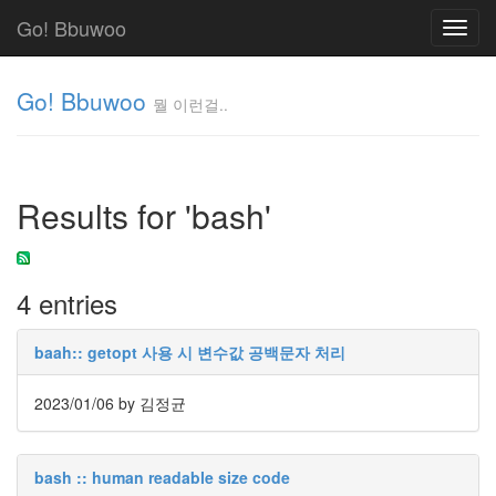
Go! Bbuwoo
Toggl
navig
Go! Bbuwoo
뭘 이런걸..
뭘
이
런
Results for 'bash'
걸..
김
정
균
4 entries
Tag
baah:: getopt 사용 시 변수값 공백문자 처리
Cloud
안
2023/01/06
by 김정균
녕
리
bash :: human readable size code