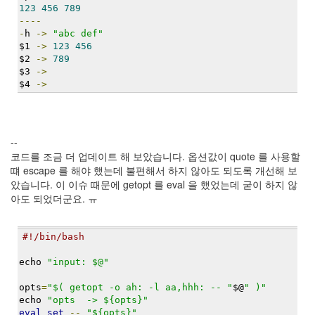
123
456
789
정
----
균
-
h 
->
"abc def"
$1 
->
123
456
Daweikala
$2 
->
789
AA
$3 
->
1.5V
$4 
->
Li-
ion
1280...
1
--
by
코드를 조금 더 업데이트 해 보았습니다. 옵션값이 quote 를 사용할
김
떄 escape 를 해야 했는데 불편해서 하지 않아도 되도록 개선해 보
정
았습니다. 이 이슈 때문에 getopt 를 eval 을 했었는데 굳이 하지 않
균
아도 되었더군요. ㅠ
BASMAN
#!/bin/bash
BLB-
AA1650
echo 
"input: $@"
방
전
opts
=
"$( getopt -o ah: -l aa,hhh: -- "
$@
" )"
테
echo 
"opts  -> ${opts}"
스
eval
set
--
"${opts}"