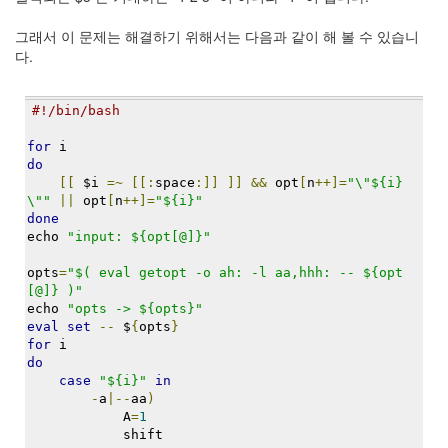
지
3
그래서 이 문제는 해결하기 위해서는 다음과 같이 해 볼 수 있습니
Tech
다.
143
안
녕
#!/bin/bash
리
for
 i
눅
do
스
[[
 $i 
=~
[[:
space
:]]
]]
&&
 opt
[
n
++]=
"\"${i}
42
\""
||
 opt
[
n
++]=
"${i}"
프
done
로
echo 
"input: ${opt[@]}"
그
래
opts
=
"$( eval getopt -o ah: -l aa,hhh: -- ${opt
밍
[@]} )"
57
echo 
"opts -> ${opts}"
eval
set
--
 $
{
opts
}
Mozilla
for
 i
23
do
Tip
case
"${i}"
in
&
-
a
|--
aa
)
Trick
            A
=
1
18
            shift