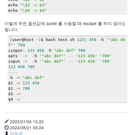
이
echo 
"\$3 -> $3"
맥
echo 
"\$4 -> $4"
스
엑
이렇게 하면 옵션값에 quote 를 사용할 때 escape 를 하지 않아도
스
됩니다.
빔
XPH70.2
[
user@host 
~]
$ bash test
.
sh 
123
\
456
-
h 
'"abc de
1
f"'
789
by
iinput
:
123
456
-
h 
"abc def"
789
김
opts  
->
-
h 
'"abc def"'
--
'123 456'
'789'
정
input 
->
-
h 
'"abc def"'
--
'123 456'
'789'
123
456
789
균
----
-
h 
->
"abc def"
$1 
->
123
456
$2 
->
789
$3 
->
$4 
->
2023/01/06 13:22
2024/08/21 06:24
김정균