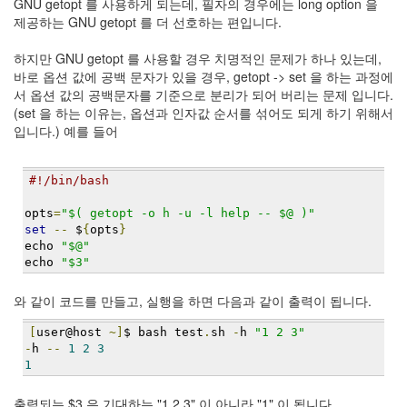
GNU getopt 를 사용하게 되는데, 필자의 경우에는 long option 을
Notices
제공하는 GNU getopt 를 더 선호하는 편입니다.
하지만 GNU getopt 를 사용할 경우 치명적인 문제가 하나 있는데,
Find!
바로 옵션 값에 공백 문자가 있을 경우, getopt -> set 을 하는 과정에
서 옵션 값의 공백문자를 기준으로 분리가 되어 버리는 문제 입니다.
Categories
(set 을 하는 이유는, 옵션과 인자값 순서를 섞어도 되게 하기 위해서
전
입니다.) 예를 들어
체
192
주
#!/bin/bash
절
opts
=
"$( getopt -o h -u -l help -- $@ )"
주
set
--
 $
{
opts
}
절
echo 
"$@"
30
echo 
"$3"
군
이
와 같이 코드를 만들고, 실행을 하면 다음과 같이 출력이 됩니다.
11
둘
[
user@host 
~]
$ bash test
.
sh 
-
h 
"1 2 3"
째
-
h 
--
1
2
3
사
1
고
일
출력되는 $3 은 기대하는 "1 2 3" 이 아니라 "1" 이 됩니다.