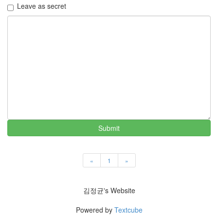
Leave as secret
Submit
«
1
»
김정균's Website
Powered by
Textcube