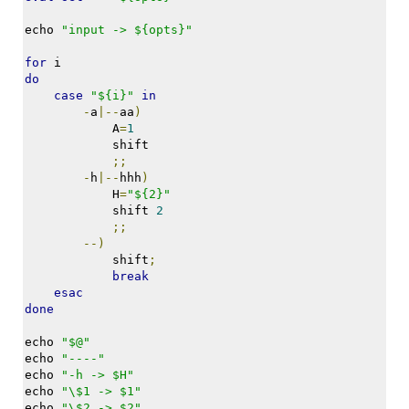
트
1
echo 
"input -> ${opts}"
by
for
 i
김
do
정
case
"${i}"
in
균
-
a
|--
aa
)
            A
=
1
Liitokala
            shift
9V
;;
6F22
-
h
|--
hhh
)
충
            H
=
"${2}"
전
            shift 
2
;;
지
--)
방
            shift
;
전...
break
esac
by
done
김
정
echo 
"$@"
균
echo 
"----"
echo 
"-h -> $H"
echo 
"\$1 -> $1"
하
echo 
"\$2 -> $2"