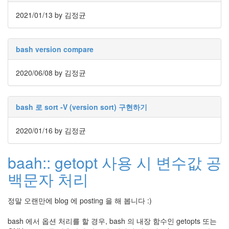
눅
2021/01/13
by 김정균
스
AnNyung
bash version compare
Firefox
2020/06/08
by 김정균
Mozilla
군
이
bash 로 sort -V (version sort) 구현하기
표
준
2020/01/16
by 김정균
L10N
iPutty
baah:: getopt 사용 시 변수값 공
AnNyung
백문자 처리
LInux
불
정말 오랜만에 blog 에 posting 을 해 봅니다 :)
여
우
bash 에서 옵션 처리를 할 경우, bash 의 내장 함수인 getopts 또는