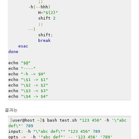
security
;;
3
-
h
|--
hhh
)
Scuba
            H
=
"${2}"
            shift 
2
Diving
;;
0
--)
제
            shift
;
품
break
리
esac
뷰
done
5
echo 
"$@"
echo 
"----"
Recent
echo 
"-h -> $H"
Posts
echo 
"\$1 -> $1"
echo 
"\$2 -> $2"
Daweikala
echo 
"\$3 -> $3"
AA
echo 
"\$4 -> $4"
1.5V
Li-
결과는
ion
3800...
[
user@host 
~]
$ bash test
.
sh 
"123 456"
-
h 
'\"abc 
def\"'
789
by
input
:
-
h 
"\"abc def\""
"123 456"
789
opts 
->
-
h 
'"abc def"'
--
'123 456'
'789'
김