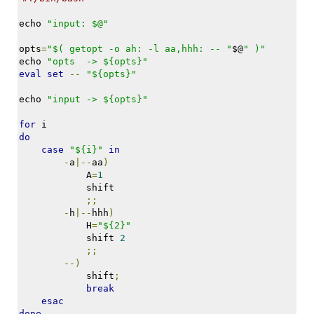
정
echo 
"input: $@"
균
opts
=
"$( getopt -o ah: -l aa,hhh: -- "
$@
" )"
Daweikala
echo 
"opts  -> ${opts}"
AA
eval
set
--
"${opts}"
1.5V
Li-
echo 
"input -> ${opts}"
ion
1280...
for
 i
do
1
case
"${i}"
in
by
-
a
|--
aa
)
김
            A
=
1
정
            shift
균
;;
-
h
|--
hhh
)
BASMAN
            H
=
"${2}"
BLB-
            shift 
2
AA1650
;;
--)
방
            shift
;
전
break
테
esac
스
done