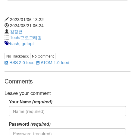
이
맥
스
2023/01/06 13:22
엑
2024/08/21 06:24
스
김정균
빔
Tech/프로그래밍
XPH70.2
bash
,
getopt
1
by
김
No Trackback
No Comment
정
RSS 2.0 feed
ATOM 1.0 feed
균
Comments
Leave your comment
Your Name
(required)
Password
(required)