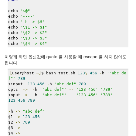
트
1
echo 
"$@"
by
echo 
"----"
김
echo 
"-h -> $H"
정
echo 
"\$1 -> $1"
echo 
"\$2 -> $2"
균
echo 
"\$3 -> $3"
echo 
"\$4 -> $4"
Liitokala
9V
이렇게 하면 옵션값에 quote 를 사용할 때 escape 를 하지 않아도
6F22
됩니다.
충
전
[
user@host 
~]
$ bash test
.
sh 
123
\
456
-
h 
'"abc de
지
f"'
789
방
iinput
:
123
456
-
h 
"abc def"
789
전...
opts  
->
-
h 
'"abc def"'
--
'123 456'
'789'
input 
->
-
h 
'"abc def"'
--
'123 456'
'789'
by
123
456
789
----
김
-
h 
->
"abc def"
정
$1 
->
123
456
균
$2 
->
789
$3 
->
하
$4 
->