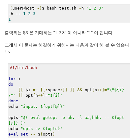
Notices
[
user@host 
~]
$ bash test
.
sh 
-
h 
"1 2 3"
-
h 
--
1
2
3
1
Find!
출력되는 $3 은 기대하는 "1 2 3" 이 아니라 "1" 이 됩니다.
Categories
전
그래서 이 문제는 해결하기 위해서는 다음과 같이 해 볼 수 있습니
체
다.
192
주
절
#!/bin/bash
주
절
for
 i
do
30
[[
 $i 
=~
[[:
space
:]]
]]
&&
 opt
[
n
++]=
"\"${i}
군
\""
||
 opt
[
n
++]=
"${i}"
이
done
11
echo 
"input: ${opt[@]}"
둘
째
opts
=
"$( eval getopt -o ah: -l aa,hhh: -- ${opt
사
[@]} )"
고
echo 
"opts -> ${opts}"
일
eval
set
--
 $
{
opts
}