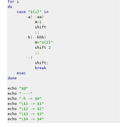
for
 i
지
do
3
case
"${i}"
in
Tech
-
a
|--
aa
)
143
            A
=
1
안
            shift
녕
;;
리
-
h
|--
hhh
)
눅
            H
=
"${2}"
스
            shift 
2
;;
42
--)
프
            shift
;
로
break
그
esac
래
done
밍
57
echo 
"$@"
Mozilla
echo 
"----"
23
echo 
"-h -> $H"
echo 
"\$1 -> $1"
Tip
echo 
"\$2 -> $2"
&
echo 
"\$3 -> $3"
Trick
echo 
"\$4 -> $4"
18