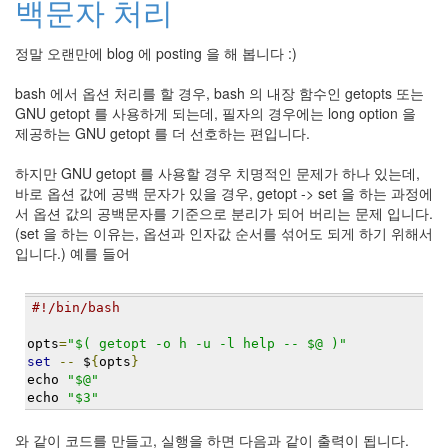
백문자 처리
눅
스
정말 오랜만에 blog 에 posting 을 해 봅니다 :)
AnNyung
bash 에서 옵션 처리를 할 경우, bash 의 내장 함수인 getopts 또는
GNU getopt 를 사용하게 되는데, 필자의 경우에는 long option 을
Firefox
제공하는 GNU getopt 를 더 선호하는 편입니다.
Mozilla
하지만 GNU getopt 를 사용할 경우 치명적인 문제가 하나 있는데,
군
바로 옵션 값에 공백 문자가 있을 경우, getopt -> set 을 하는 과정에
이
서 옵션 값의 공백문자를 기준으로 분리가 되어 버리는 문제 입니다.
표
(set 을 하는 이유는, 옵션과 인자값 순서를 섞어도 되게 하기 위해서
준
입니다.) 예를 들어
L10N
iPutty
#!/bin/bash
AnNyung
opts
=
"$( getopt -o h -u -l help -- $@ )"
LInux
set
--
 $
{
opts
}
불
echo 
"$@"
여
echo 
"$3"
우
와 같이 코드를 만들고, 실행을 하면 다음과 같이 출력이 됩니다.