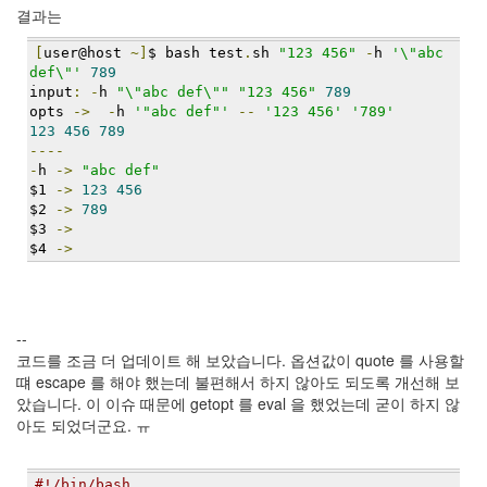
security
결과는
3
Scuba
[
user@host 
~]
$ bash test
.
sh 
"123 456"
-
h 
'\"abc 
Diving
def\"'
789
0
input
:
-
h 
"\"abc def\""
"123 456"
789
제
opts 
->
-
h 
'"abc def"'
--
'123 456'
'789'
품
123
456
789
----
리
-
h 
->
"abc def"
뷰
$1 
->
123
456
5
$2 
->
789
$3 
->
Recent
$4 
->
Posts
Daweikala
AA
--
1.5V
코드를 조금 더 업데이트 해 보았습니다. 옵션값이 quote 를 사용할
Li-
떄 escape 를 해야 했는데 불편해서 하지 않아도 되도록 개선해 보
ion
았습니다. 이 이슈 때문에 getopt 를 eval 을 했었는데 굳이 하지 않
3800...
아도 되었더군요. ㅠ
by
김
#!/bin/bash