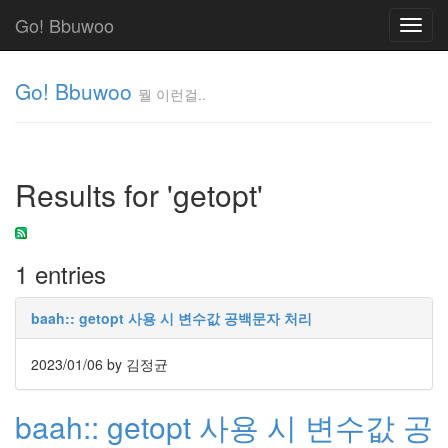
Go! Bbuwoo
Toggl
navig
Go! Bbuwoo
뭘 이런걸..
뭘
이
런
Results for 'getopt'
걸..
김
정
균
1 entries
Tag
baah:: getopt 사용 시 변수값 공백문자 처리
Cloud
안
2023/01/06
by 김정균
녕
baah:: getopt 사용 시 변수값 공
리