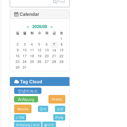
Find
Calendar
«
2026/08
»
일
월
화
수
목
금
토
1
2
3
4
5
6
7
8
9
10
11
12
13
15
14
16
17
18
19
20
21
22
23
24
25
26
27
28
29
30
31
Tag Cloud
안녕리눅스
AnNyung
Firefox
Mozilla
군이
표준
L10N
iPutty
AnNyung LInux
불여우