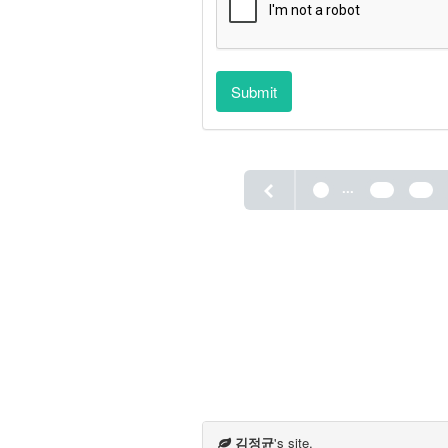
Submit
...
1
12
13
김정균
's site.