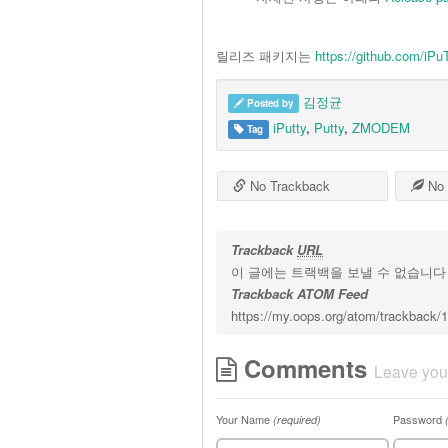
릴리즈 패키지는
https://github.com/iPu
김정균
Posted by
iPutty
,
Putty
,
ZMODEM
Tag
No Trackback
No 
Trackback
URL
이 글에는 트랙백을 보낼 수 없습니다
Trackback ATOM Feed
https://my.oops.org/atom/trackback/
Comments
Leave you
Your Name
Password
(required)