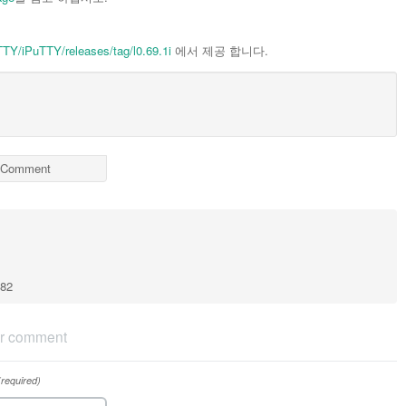
TTY/iPuTTY/releases/tag/l0.69.1i
에서 제공 합니다.
Comment
182
r comment
(required)