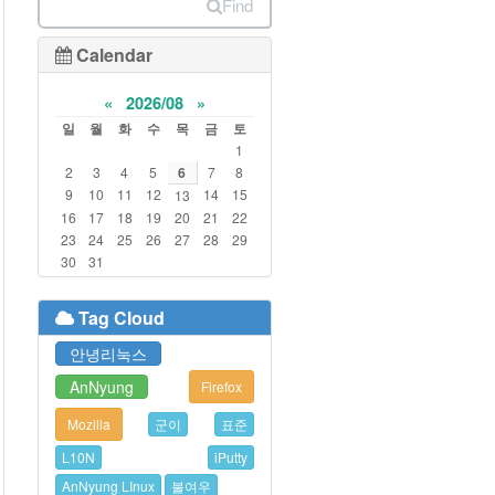
Find
Calendar
«
2026/08
»
일
월
화
수
목
금
토
1
2
3
4
5
6
7
8
9
10
11
12
14
15
13
16
17
18
19
20
21
22
23
24
25
26
27
28
29
30
31
Tag Cloud
안녕리눅스
AnNyung
Firefox
Mozilla
군이
표준
L10N
iPutty
AnNyung LInux
불여우