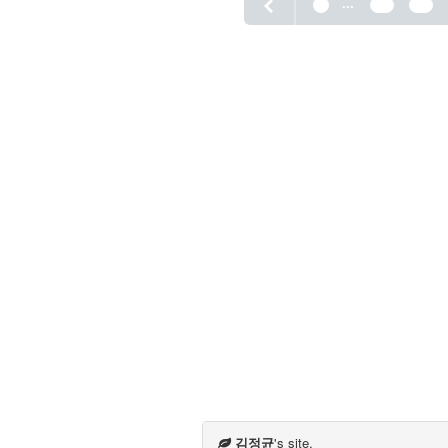
...
1
23
24
김정균
's site.