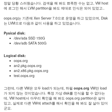
정말 당황 스러웠습니다. 검색을 해 봐도 뾰족한 수는 없고, VM host
눅
에 로그인 해서 LVM partition을 봐도 제대로 인식은 되어 있었고..
스
oops.org는 기존에 Xen Server 7.0으로 운영을 하고 있었으며, Disk
AnNyung
는 LVM으로 다음과 같이 사용을 하고 있었습니다.
Firefox
Pysical disk:
/dev/sda SSD 150G
Mozilla
/dev/sdb SATA 500G
군
이
Logical disk:
표
oops.org
준
an2.pkg.oops.org
L10N
an2.x86.pkg.oops.org
test.oops.org
iPutty
AnNyung
LInux
그런데, 다른 VM은 모두 load가 되는데, 하필
oops.org
VM만 load
가 되지 않는 것이었습니다. 특정 가상 disk를 인식을 할 수 없다는
불
데, VM host에서 아무리 확인을 해 봐도 oops.org partition은 살아
여
있고, 실제로 다른 VM에 attach를 해서 확인을 해 봐도 잘 살아 있더
우
군요.