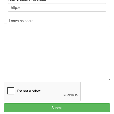
정
균
Daweikala
Leave as secret
AA
1.5V
Li-
ion
1280...
1
by
김
정
균
BASMAN
BLB-
AA1650
방
전
테
Submit
스