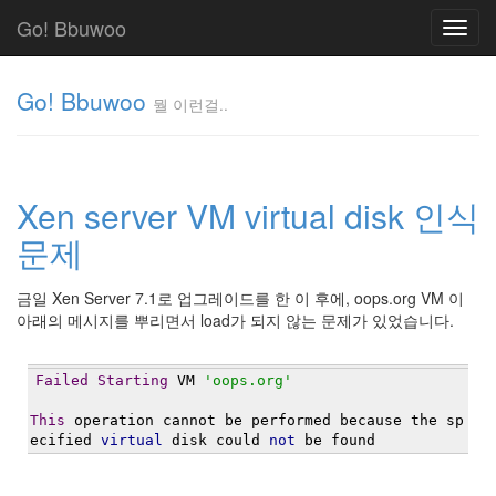
Go! Bbuwoo
Toggl
navig
Go! Bbuwoo
뭘 이런걸..
뭘
이
런
Xen server VM virtual disk 인식
걸..
김
문제
정
균
금일 Xen Server 7.1로 업그레이드를 한 이 후에, oops.org VM 이
아래의 메시지를 뿌리면서 load가 되지 않는 문제가 있었습니다.
Tag
Cloud
Failed
Starting
 VM 
'oops.org'
안
This
 operation cannot be performed because the sp
녕
ecified 
virtual
 disk could 
not
 be found
리