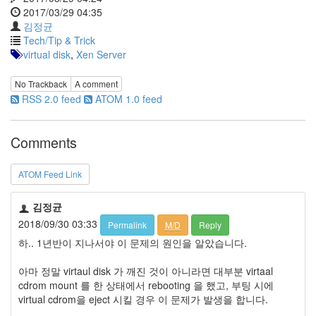
지
2017/03/29 04:35
3
김정균
Tech
Tech/Tip & Trick
143
virtual disk
,
Xen Server
안
녕
No Trackback
A comment
리
RSS 2.0 feed
ATOM 1.0 feed
눅
스
42
Comments
프
로
ATOM Feed Link
그
래
밍
김정균
57
2018/09/30 03:33
Permalink
M/D
Reply
Mozilla
하.. 1년반이 지나서야 이 문제의 원인을 알았습니다.
23
Tip
아마 정말 virtaul disk 가 깨진 것이 아니라면 대부분 virtaal
&
cdrom mount 를 한 상태에서 rebooting 을 했고, 부팅 시에
Trick
virtual cdrom을 eject 시킬 경우 이 문제가 발생을 합니다.
18