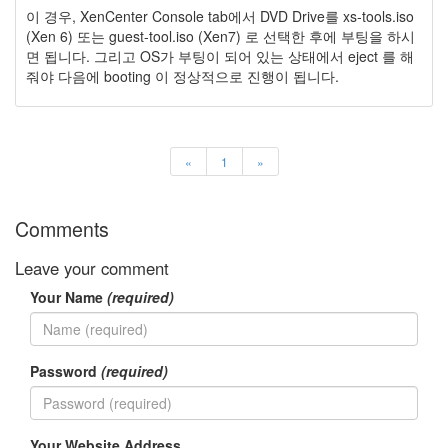
security
이 경우, XenCenter Console tab에서 DVD Drive를 xs-tools.iso
3
(Xen 6) 또는 guest-tool.iso (Xen7) 로 선택한 후에 부팅을 하시
Scuba
면 됩니다. 그리고 OS가 부팅이 되어 있는 상태에서 eject 를 해
Diving
줘야 다음에 booting 이 정상적으로 진행이 됩니다.
0
제
품
리
뷰
«
1
»
5
Comments
Recent
Posts
Leave your comment
Daweikala
Your Name
(required)
AA
1.5V
Li-
ion
Password
(required)
3800...
by
Your Website Address
김