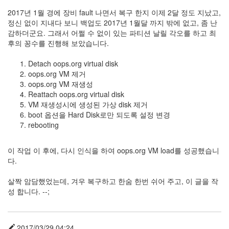
Notices
2017년 1월 경에 장비 fault 나면서 복구 한지 이제 2달 정도 지났고,
정신 없이 지내다 보니 백업도 2017년 1월달 까지 밖에 없고, 좀 난
감하더군요. 그래서 어쩔 수 없이 있는 파티션 날릴 각오를 하고 최
Find!
후의 꽁수를 진행해 보았습니다.
Categories
Detach oops.org virtual disk
전
oops.org VM 제거
체
oops.org VM 재생성
192
Reattach oops.org virtual disk
주
VM 재생성시에 생성된 가상 disk 제거
절
boot 옵션을 Hard Disk로만 되도록 설정 변경
주
rebooting
절
30
이 작업 이 후에, 다시 인식을 하여 oops.org VM load를 성공했습니
군
다.
이
11
살짝 암담했었는데, 겨우 복구하고 한숨 한번 쉬어 주고, 이 글을 작
둘
성 합니다. --;
째
사
고
일
2017/03/29 04:24