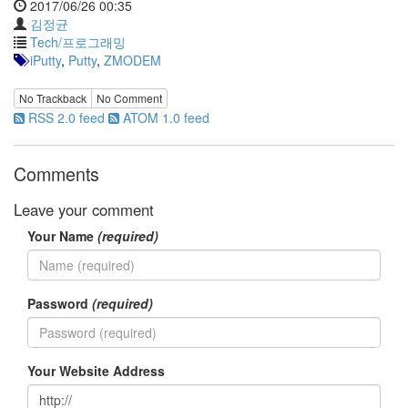
2017/06/26 00:35
Notices
김정균
Tech/프로그래밍
iPutty
,
Putty
,
ZMODEM
Find!
Categories
No Trackback
No Comment
RSS 2.0 feed
ATOM 1.0 feed
전
체
192
Comments
주
절
Leave your comment
주
절
Your Name
(required)
30
군
이
Password
(required)
11
둘
째
사
Your Website Address
고
일