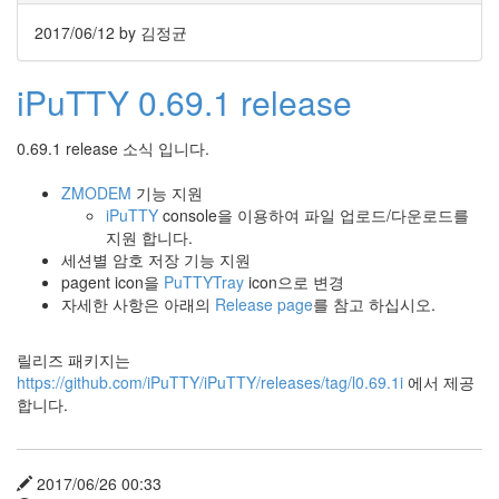
눅
2017/06/12
by 김정균
스
iPuTTY 0.69.1 release
AnNyung
Firefox
0.69.1 release 소식 입니다.
Mozilla
ZMODEM
기능 지원
군
iPuTTY
console을 이용하여 파일 업로드/다운로드를
이
지원 합니다.
표
세션별 암호 저장 기능 지원
준
pagent icon을
PuTTYTray
icon으로 변경
자세한 사항은 아래의
Release page
를 참고 하십시오.
L10N
iPutty
릴리즈 패키지는
AnNyung
https://github.com/iPuTTY/iPuTTY/releases/tag/l0.69.1i
에서 제공
LInux
합니다.
불
여
우
2017/06/26 00:33