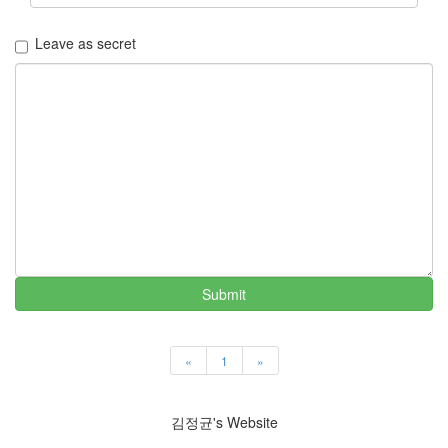
지
3
Leave as secret
Tech
143
안
녕
리
눅
스
42
프
로
그
래
밍
Submit
57
Mozilla
23
«
1
»
Tip
&
Trick
김정균's Website
18