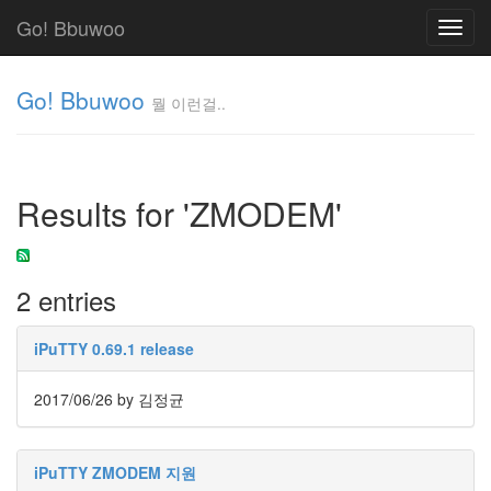
Go! Bbuwoo
Toggl
navig
Go! Bbuwoo
뭘 이런걸..
뭘
이
런
Results for 'ZMODEM'
걸..
김
정
균
2 entries
Tag
iPuTTY 0.69.1 release
Cloud
안
2017/06/26
by 김정균
녕
리
iPuTTY ZMODEM 지원