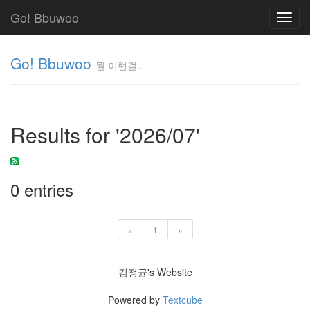
Go! Bbuwoo
Toggl
navig
Go! Bbuwoo
뭘 이런걸..
뭘
이
런
Results for '2026/07'
걸..
김
정
균
0 entries
Tag
Cloud
«
1
»
안
김정균's Website
녕
리
Powered by
Textcube