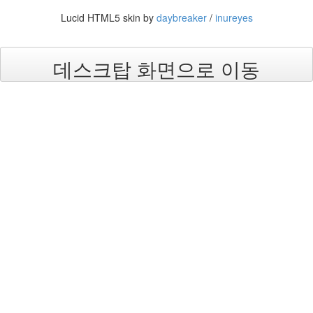
눅
Lucid HTML5 skin by
daybreaker
/
inureyes
스
AnNyung
데스크탑 화면으로 이동
Firefox
Mozilla
군
이
표
준
L10N
iPutty
AnNyung
LInux
불
여
우