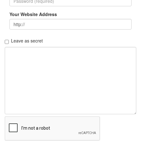
Notices
Your Website Address
Find!
Categories
Leave as secret
전
체
192
주
절
주
절
30
군
이
11
둘
째
사
고
일