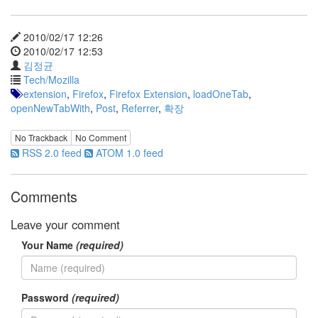
눅
스
2010/02/17 12:26
2010/02/17 12:53
AnNyung
김정균
Tech/Mozilla
Firefox
extension
,
Firefox
,
Firefox Extension
,
loadOneTab
,
openNewTabWith
,
Post
,
Referrer
,
확장
Mozilla
군
No Trackback
No Comment
이
RSS 2.0 feed
ATOM 1.0 feed
표
준
Comments
L10N
iPutty
Leave your comment
AnNyung
Your Name
(required)
LInux
불
여
우
Password
(required)