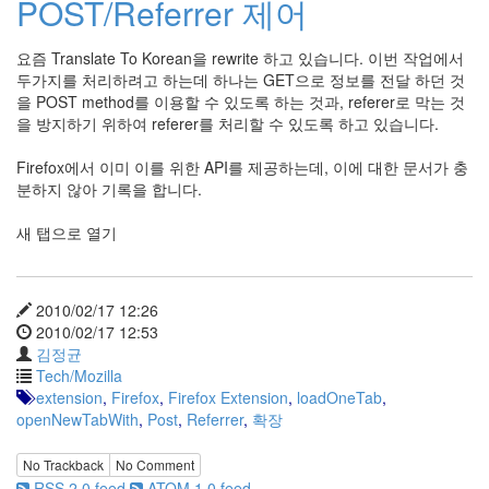
POST/Referrer 제어
눅
스
요즘 Translate To Korean을 rewrite 하고 있습니다. 이번 작업에서
두가지를 처리하려고 하는데 하나는 GET으로 정보를 전달 하던 것
AnNyung
을 POST method를 이용할 수 있도록 하는 것과, referer로 막는 것
을 방지하기 위하여 referer를 처리할 수 있도록 하고 있습니다.
Firefox
Firefox에서 이미 이를 위한 API를 제공하는데, 이에 대한 문서가 충
Mozilla
분하지 않아 기록을 합니다.
군
이
새 탭으로 열기
표
준
L10N
2010/02/17 12:26
2010/02/17 12:53
iPutty
김정균
AnNyung
Tech/Mozilla
LInux
extension
,
Firefox
,
Firefox Extension
,
loadOneTab
,
불
openNewTabWith
,
Post
,
Referrer
,
확장
여
우
No Trackback
No Comment
RSS 2.0 feed
ATOM 1.0 feed