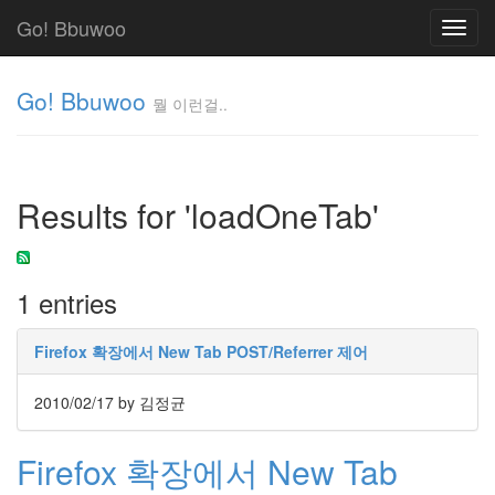
Go! Bbuwoo
Toggl
navig
Go! Bbuwoo
뭘 이런걸..
뭘
이
런
Results for 'loadOneTab'
걸..
김
정
균
1 entries
Tag
Firefox 확장에서 New Tab POST/Referrer 제어
Cloud
안
2010/02/17
by 김정균
녕
Firefox 확장에서 New Tab
리