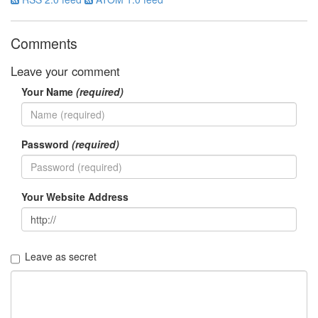
Notices
Comments
Find!
Leave your comment
Categories
Your Name
(required)
전
체
192
주
Password
(required)
절
주
절
30
Your Website Address
군
이
11
둘
Leave as secret
째
사
고
일