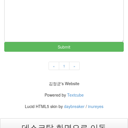
지
3
Tech
143
안
녕
리
눅
Submit
스
42
프
로
«
1
»
그
래
밍
김정균's Website
57
Mozilla
Powered by
Textcube
23
Tip
Lucid HTML5 skin by
daybreaker
/
inureyes
&
Trick
18
데스크탑 화면으로 이동