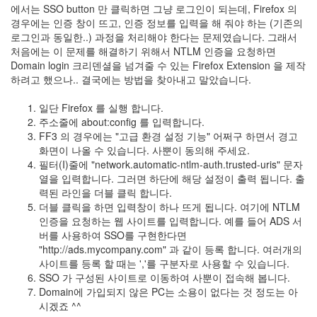
지
에서는 SSO button 만 클릭하면 그냥 로그인이 되는데, Firefox 의
3
경우에는 인증 창이 뜨고, 인증 정보를 입력을 해 줘야 하는 (기존의
Tech
로그인과 동일한..) 과정을 처리해야 한다는 문제였습니다. 그래서
143
처음에는 이 문제를 해결하기 위해서 NTLM 인증을 요청하면
안
Domain login 크리덴셜을 넘겨줄 수 있는 Firefox Extension 을 제작
녕
하려고 했으나.. 결국에는 방법을 찾아내고 말았습니다.
리
눅
일단 Firefox 를 실행 합니다.
스
주소줄에 about:config 를 입력합니다.
42
FF3 의 경우에는 "고급 환경 설정 기능" 어쩌구 하면서 경고
프
화면이 나올 수 있습니다. 사뿐이 동의해 주세요.
로
필터(I)줄에 "network.automatic-ntlm-auth.trusted-uris" 문자
그
열을 입력합니다. 그러면 하단에 해당 설정이 출력 됩니다. 출
래
력된 라인을 더블 클릭 합니다.
밍
더블 클릭을 하면 입력창이 하나 뜨게 됩니다. 여기에 NTLM
57
인증을 요청하는 웹 사이트를 입력합니다. 예를 들어 ADS 서
Mozilla
버를 사용하여 SSO를 구현한다면
23
"http://ads.mycompany.com" 과 같이 등록 합니다. 여러개의
Tip
사이트를 등록 할 때는 ','를 구분자로 사용할 수 있습니다.
&
SSO 가 구성된 사이트로 이동하여 사뿐이 접속해 봅니다.
Trick
Domain에 가입되지 않은 PC는 소용이 없다는 것 정도는 아
18
시겠죠 ^^