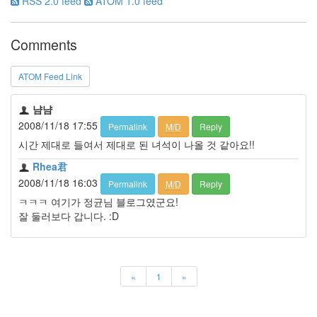
RSS 2.0 feed
ATOM 1.0 feed
정
균
Comments
Daweikala
AA
ATOM Feed Link
1.5V
Li-
냠냠
ion
2008/11/18 17:55
1280...
Permalink
M/D
Reply
1
시간 제대로 들여서 제대로 된 녀석이 나올 것 같아요!!
by
Rhea君
김
2008/11/18 16:03
정
Permalink
M/D
Reply
균
ㅋㅋㅋ 여기가 정균님 블로그였군요!
잘 둘러보다 갑니다. :D
BASMAN
BLB-
AA1650
방
«
1
»
전
테
스