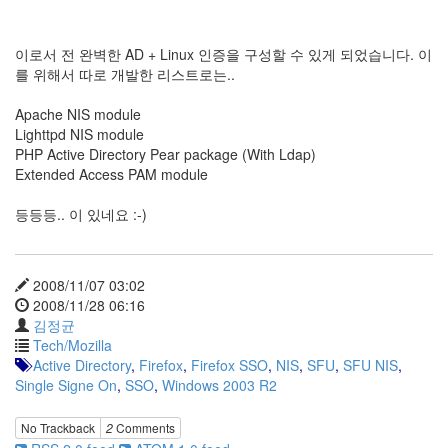
security
3
Scuba
이로서 전 완벽한 AD + Linux 인증을 구성할 수 있게 되었습니다. 이
Diving
를 위해서 따로 개발한 리스트로는..
0
제
Apache NIS module
품
Lighttpd NIS module
리
PHP Active Directory Pear package (With Ldap)
뷰
Extended Access PAM module
5
등등등.. 이 있네요 :-)
Recent
Posts
2008/11/07 03:02
Daweikala
2008/11/28 06:16
AA
김정균
1.5V
Tech/Mozilla
Li-
Active Directory
,
Firefox
,
Firefox SSO
,
NIS
,
SFU
,
SFU NIS
,
ion
Single Signe On
,
SSO
,
Windows 2003 R2
3800...
by
No Trackback
2
Comments
김