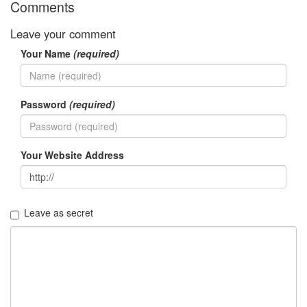
Comments
트
1
Leave your comment
by
김
Your Name
(required)
정
균
Password
(required)
Liitokala
9V
6F22
충
Your Website Address
전
지
방
전...
Leave as secret
by
김
정
균
하