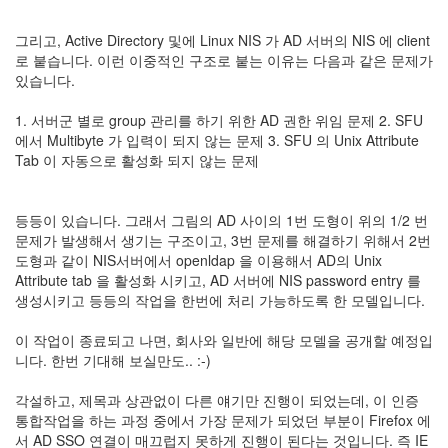
Notices
그리고, Active Directory 및에 Linux NIS 가 AD 서버의 NIS 에 client
로 붙습니다. 이런 이중적인 구조로 붙는 이유는 다음과 같은 문제가
Find!
있습니다.
Categories
1. 서버군 별로 group 관리를 하기 위한 AD 권한 위임 문제 2. SFU
전
에서 Multibyte 가 입력이 되지 않는 문제 3. SFU 의 Unix Attribute
체
Tab 이 자동으로 활성화 되지 않는 문제
192
주
절
등등이 있습니다. 그래서 그림의 AD 사이의 1번 도형이 위의 1/2 번
주
문제가 발생해서 생기는 구조이고, 3번 문제를 해결하기 위해서 2번
절
도형과 같이 NIS서버에서 openldap 을 이용해서 AD의 Unix
30
Attribute tab 을 활성화 시키고, AD 서버에 NIS password entry 를
군
생성시키고 등등의 작업을 한번에 처리 가능하도록 한 모델입니다.
이
11
이 작업이 종료되고 나면, 회사와 일반에 해당 모델을 공개할 예정입
둘
니다. 한번 기대해 보실만도.. :-)
째
사
각설하고, 제목과 상관없이 다른 얘기만 진행이 되었는데, 이 인증
고
통합작업을 하는 과정 중에서 가장 문제가 되었던 부분이 Firefox 에
일
서 AD SSO 연결이 매끄럽지 못하게 진행이 된다는 것입니다. 즉 IE