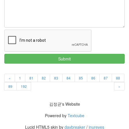
이
맥
스
엑
스
빔
XPH70.2
1
by
김
Submit
정
균
«
1
81
82
83
84
85
86
87
88
89
192
»
김정균's Website
Powered by
Textcube
Lucid HTML5 skin by
daybreaker
/
inureyes