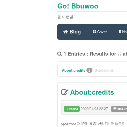
Go! Bbuwoo
뭘 이런걸..
Blog
Cover
Not
1 Entries : Results for
ab
About:credits
2
2009/04/08
About:credits
2009/04/08 22:27
Posted
Filed u
openweb 때문에 요즘 난리다. 어느분이