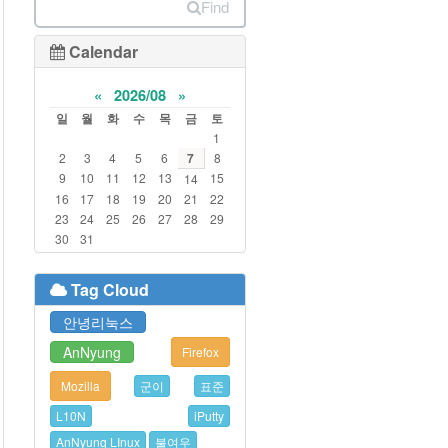
Find
Calendar
«
2026/08
»
일
월
화
수
목
금
토
1
2
3
4
5
6
7
8
9
10
11
12
13
15
14
16
17
18
19
20
21
22
23
24
25
26
27
28
29
30
31
Tag Cloud
안녕리눅스
AnNyung
Firefox
Mozilla
군이
표준
L10N
iPutty
AnNyung LInux
불여우