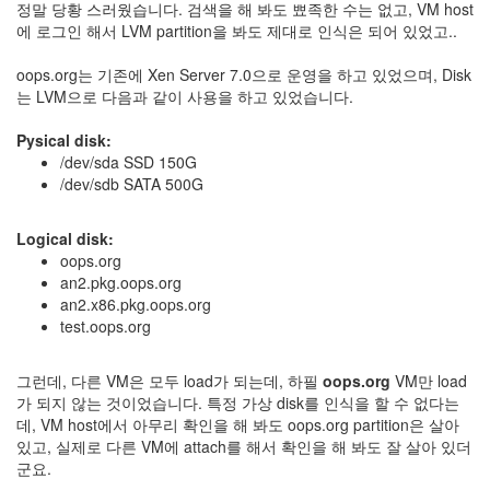
security
정말 당황 스러웠습니다. 검색을 해 봐도 뾰족한 수는 없고, VM host
3
에 로그인 해서 LVM partition을 봐도 제대로 인식은 되어 있었고..
Scuba
Diving
oops.org는 기존에 Xen Server 7.0으로 운영을 하고 있었으며, Disk
0
는 LVM으로 다음과 같이 사용을 하고 있었습니다.
제
품
Pysical disk:
리
/dev/sda SSD 150G
뷰
/dev/sdb SATA 500G
5
Logical disk:
Recent
oops.org
Posts
an2.pkg.oops.org
an2.x86.pkg.oops.org
Daweikala
test.oops.org
AA
1.5V
Li-
그런데, 다른 VM은 모두 load가 되는데, 하필
oops.org
VM만 load
ion
가 되지 않는 것이었습니다. 특정 가상 disk를 인식을 할 수 없다는
3800...
데, VM host에서 아무리 확인을 해 봐도 oops.org partition은 살아
있고, 실제로 다른 VM에 attach를 해서 확인을 해 봐도 잘 살아 있더
by
군요.
김