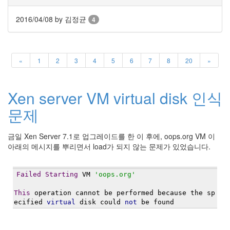
지
3
2016/04/08
by 김정균
4
Tech
143
안
녕
«
1
2
3
4
5
6
7
8
20
»
리
눅
스
Xen server VM virtual disk 인식
42
프
문제
로
그
금일 Xen Server 7.1로 업그레이드를 한 이 후에, oops.org VM 이
래
아래의 메시지를 뿌리면서 load가 되지 않는 문제가 있었습니다.
밍
57
Mozilla
Failed
Starting
 VM 
'oops.org'
23
Tip
This
 operation cannot be performed because the sp
&
ecified 
virtual
 disk could 
not
 be found
Trick
18