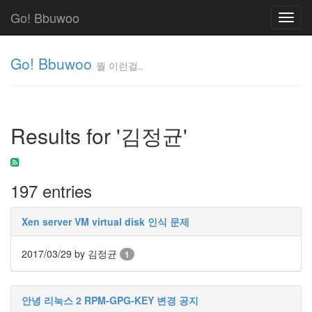
Go! Bbuwoo
Toggl
navig
Go! Bbuwoo
뭘 이런걸..
뭘
이
런
Results for '김정균'
걸..
김
정
균
197 entries
Tag
Xen server VM virtual disk 인식 문제
Cloud
안
2017/03/29
by 김정균
1
녕
리
안녕 리눅스 2 RPM-GPG-KEY 변경 공지