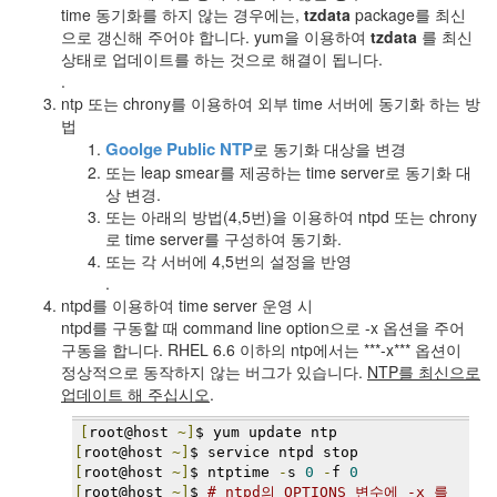
time 동기화를 하지 않는 경우에는,
tzdata
package를 최신
으로 갱신해 주어야 합니다. yum을 이용하여
tzdata
를 최신
상태로 업데이트를 하는 것으로 해결이 됩니다.
.
ntp 또는 chrony를 이용하여 외부 time 서버에 동기화 하는 방
법
Goolge Public NTP
로 동기화 대상을 변경
또는 leap smear를 제공하는 time server로 동기화 대
상 변경.
또는 아래의 방법(4,5번)을 이용하여 ntpd 또는 chrony
로 time server를 구성하여 동기화.
또는 각 서버에 4,5번의 설정을 반영
.
ntpd를 이용하여 time server 운영 시
ntpd를 구동할 때 command line option으로 -x 옵션을 주어
구동을 합니다. RHEL 6.6 이하의 ntp에서는 ***-x*** 옵션이
정상적으로 동작하지 않는 버그가 있습니다.
NTP를 최신으로
업데이트 해 주십시오
.
[
root@host 
~]
$ yum update ntp
[
root@host 
~]
$ service ntpd stop
[
root@host 
~]
$ ntptime 
-
s 
0
-
f 
0
[
root@host 
~]
$ 
# ntpd의 OPTIONS 변수에 -x 를 