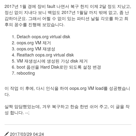
정
2017년 1월 경에 장비 fault 나면서 복구 한지 이제 2달 정도 지났고,
균
정신 없이 지내다 보니 백업도 2017년 1월달 까지 밖에 없고, 좀 난
감하더군요. 그래서 어쩔 수 없이 있는 파티션 날릴 각오를 하고 최
Daweikala
후의 꽁수를 진행해 보았습니다.
AA
1.5V
Detach oops.org virtual disk
Li-
oops.org VM 제거
ion
oops.org VM 재생성
1280...
Reattach oops.org virtual disk
VM 재생성시에 생성된 가상 disk 제거
1
by
boot 옵션을 Hard Disk로만 되도록 설정 변경
김
rebooting
정
균
이 작업 이 후에, 다시 인식을 하여 oops.org VM load를 성공했습니
다.
BASMAN
BLB-
살짝 암담했었는데, 겨우 복구하고 한숨 한번 쉬어 주고, 이 글을 작
AA1650
성 합니다. --;
방
전
테
스
2017/03/29 04:24