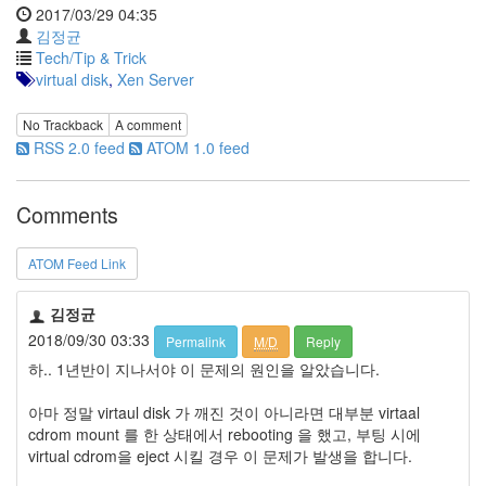
트
2017/03/29 04:35
김정균
1
by
Tech/Tip & Trick
김
virtual disk
,
Xen Server
정
균
No Trackback
A comment
RSS 2.0 feed
ATOM 1.0 feed
Liitokala
9V
6F22
Comments
충
전
ATOM Feed Link
지
방
김정균
전...
2018/09/30 03:33
Permalink
M/D
Reply
by
하.. 1년반이 지나서야 이 문제의 원인을 알았습니다.
김
정
아마 정말 virtaul disk 가 깨진 것이 아니라면 대부분 virtaal
균
cdrom mount 를 한 상태에서 rebooting 을 했고, 부팅 시에
virtual cdrom을 eject 시킬 경우 이 문제가 발생을 합니다.
하