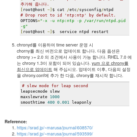
추가해 줍니다.
[
root@host 
~]
$ cat 
/
etc
/
sysconfig
/
ntpd
# Drop root to id 'ntp:ntp' by default.
OPTIONS
=
"-x -u ntp:ntp -p /var/run/ntpd.pid 
-g"
[
root@host 
~]
$  service ntpd restart
chronyd를 이용하여 time server 운영 시
chorny를 최신 버전으로 업데이트 합니다. 다음 옵션은
chrony >= 2.0 의 조건에서 사용이 가능 합니다. RHEL 7.0 에
는 chrony 1.3이 포함이 되어 있습니다.
yum 으로 chrony를
최신으로 업데이트
해 주십시오. 업데이트 이후, 다음의 설정
을 chrony.conf에 추가 한 다음, chrony를 재시작 합니다.
# slew mode for leap second
leapsecmode slew
maxslewrate 
1000
smoothtime 
400
0.001
 leaponly
Reference:
https://srad.jp/~marusa/journal/608570/
https://srad.jp/~marusa/journal/593599/