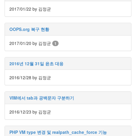
눅
2017/01/22
by 김정균
스
AnNyung
OOPS.org 복구 현황
Firefox
2017/01/20
by 김정균
1
Mozilla
군
이
2016년 12월 31일 윤초 대응
표
준
2016/12/28
by 김정균
L10N
iPutty
VIM에서 tab과 공백문자 구분하기
AnNyung
LInux
2016/12/23
by 김정균
불
여
우
PHP VM type 변경 및 realpath_cache_force 기능