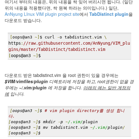
여기서 부터의 내용은, 위의 내용을 싹 잊어 버리시면 됩니다. (일단
위의 내용을 적용했다면, 싹 원복 하라는 의미입니다.)
일단,
AnNyung LInux VIM plugin project site
에서
TabDistinct plugin
을
다운로드 받습니다.
[
oops@an3 
~]
$ curl 
-
o tabdistinct
.
vim 
\
https
:
//raw.githubusercontent.com/AnNyung/VIM_plu
gins/master/TabDistinct/tabdistinct.vim
[
oops@an3 
~]
$
다운로드 받은 tabdistinct.vim 을 root 권한이 있을 경우에는
$VIM/vimfiles/plugin
디렉토리에 저장을 하고, root권한이 없을 경
우에는
~/.vim/plugin
에 저장을 합니다.
아래의 예는 일반 계정의
예
입니다.
[
oops@an3 
~]
$ 
# vim plugin directory를 생성 합니
다.
[
oops@an3 
~]
$ mkdir 
-
p 
~
/.vim/
plugin
[
oops@an3 
~]
$ mv tabdistinct
.
vim 
~
/.vim/
plugin
/
[
oops@an3 
~]
$