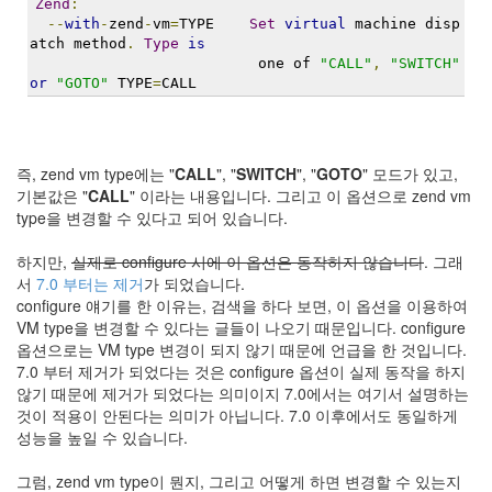
Zend
:
--
with
-
zend
-
vm
=
TYPE    
Set
virtual
 machine disp
atch method
.
Type
is
                          one of 
"CALL"
,
"SWITCH"
or
"GOTO"
 TYPE
=
CALL 
즉, zend vm type에는 "
CALL
", "
SWITCH
", "
GOTO
" 모드가 있고,
기본값은 "
CALL
" 이라는 내용입니다. 그리고 이 옵션으로 zend vm
type을 변경할 수 있다고 되어 있습니다.
하지만,
실제로 configure 시에 이 옵션은 동작하지 않습니다
. 그래
서
7.0 부터는 제거
가 되었습니다.
configure 얘기를 한 이유는, 검색을 하다 보면, 이 옵션을 이용하여
VM type을 변경할 수 있다는 글들이 나오기 때문입니다. configure
옵션으로는 VM type 변경이 되지 않기 때문에 언급을 한 것입니다.
7.0 부터 제거가 되었다는 것은 configure 옵션이 실제 동작을 하지
않기 때문에 제거가 되었다는 의미이지 7.0에서는 여기서 설명하는
것이 적용이 안된다는 의미가 아닙니다. 7.0 이후에서도 동일하게
성능을 높일 수 있습니다.
그럼, zend vm type이 뭔지, 그리고 어떻게 하면 변경할 수 있는지