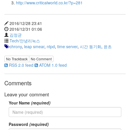
http://www.criticalworld.co.kr/?p=281
2016/12/28 23:41
2016/12/31 01:06
김정균
Tech/안녕리눅스
chrony
,
leap smear
,
ntpd
,
time server
,
시간 동기화
,
윤초
No Trackback
No Comment
RSS 2.0 feed
ATOM 1.0 feed
Comments
Leave your comment
Your Name
(required)
Password
(required)