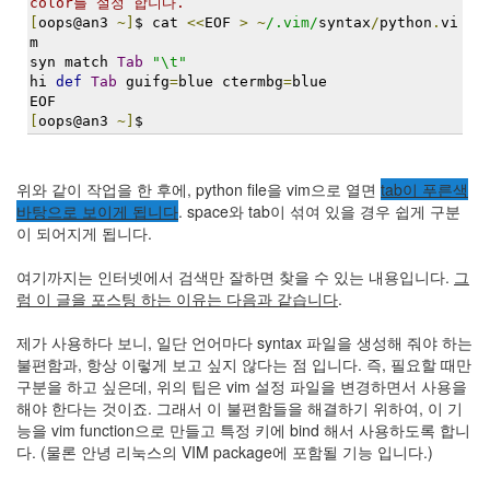
color를 설정 합니다.
[
oops@an3 
~]
$ cat 
<<
EOF 
>
~
/.vim/
syntax
/
python
.
vi
m
syn match 
Tab
"\t"
hi 
def
Tab
 guifg
=
blue ctermbg
=
blue
EOF
[
oops@an3 
~]
$ 
위와 같이 작업을 한 후에, python file을 vim으로 열면
tab이 푸른색
바탕으로 보이게 됩니다
. space와 tab이 섞여 있을 경우 쉽게 구분
이 되어지게 됩니다.
여기까지는 인터넷에서 검색만 잘하면 찾을 수 있는 내용입니다.
그
럼 이 글을 포스팅 하는 이유는 다음과 같습니다
.
제가 사용하다 보니, 일단 언어마다 syntax 파일을 생성해 줘야 하는
불편함과, 항상 이렇게 보고 싶지 않다는 점 입니다. 즉, 필요할 때만
구분을 하고 싶은데, 위의 팁은 vim 설정 파일을 변경하면서 사용을
해야 한다는 것이죠. 그래서 이 불편함들을 해결하기 위하여, 이 기
능을 vim function으로 만들고 특정 키에 bind 해서 사용하도록 합니
다. (물론 안녕 리눅스의 VIM package에 포함될 기능 입니다.)