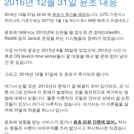
2016년 12월 31일 윤초 대응
2016년 12월 31일 24:00 에
윤초가 추가될 예정
입니다. (UTC 기준이니
우리나라 기준으로는 2017년 1월 1일 9시가 8시 59분 60초가 되겠네요.)
윤초에 대해서는 2012년에 요란을 떨 정도로 큰 장애(LinkedIn,
Reddit 등의 Java로 운영을 하는 시스템들의 장애)가 있었습니다.
가장 마지막 윤초는 2015년 6월 30일에 있었으며, 2012년 사건 이
후로 OS level과 time server들이 잘 대응을 해서 별 문제 없이 넘어
간 듯 싶습니다.
그리고, 2016년 12월 31일에 또 윤초가 추가되게 됩니다.
여기서 논할 것은, 2012년의 문제가 잘 해결이 되어 있더라도, 또 다
른 버그로 인하여 이 문제가 발생하는 것을 원천적으로 제거하는 방
법에 대해서 논합니다. 물론 이론적인 것들은 인터넷 상에서 잘 논한
것들이 있으니 여기서 다루지는 않습니다. 여기서는 이 이론들을 실
무에 어떻게 적용을 하느냐 입니다.
윤초에 영향을 받는 서비스가 없거나
윤초 따윈 안중에 없어..
하시
는 분들은 사뿐이 브라우져를 즈려 밟으시고 무시하시면 되겠습니
다.