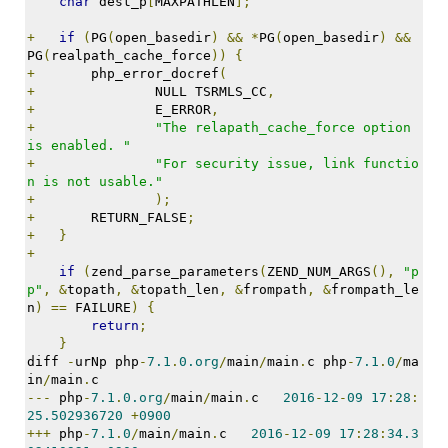
char
 dest_p
[
MAXPATHLEN
];
+
if
(
PG
(
open_basedir
)
&&
*
PG
(
open_basedir
)
&&
PG
(
realpath_cache_force
))
{
+
       php_error_docref
(
+
               NULL TSRMLS_CC
,
+
               E_ERROR
,
+
"The relapath_cache_force option 
is enabled. "
+
"For security issue, link functio
n is not usable."
+
);
+
       RETURN_FALSE
;
+
}
+
if
(
zend_parse_parameters
(
ZEND_NUM_ARGS
(),
"p
p"
,
&
topath
,
&
topath_len
,
&
frompath
,
&
frompath_le
n
)
==
 FAILURE
)
{
return
;
}
diff 
-
urNp php
-
7.1
.
0.org
/
main
/
main
.
c php
-
7.1
.
0
/
ma
in
/
main
.
c
---
 php
-
7.1
.
0.org
/
main
/
main
.
c   
2016
-
12
-
09
17
:
28
:
25.502936720
+
0900
+++
 php
-
7.1
.
0
/
main
/
main
.
c   
2016
-
12
-
09
17
:
28
:
34.3