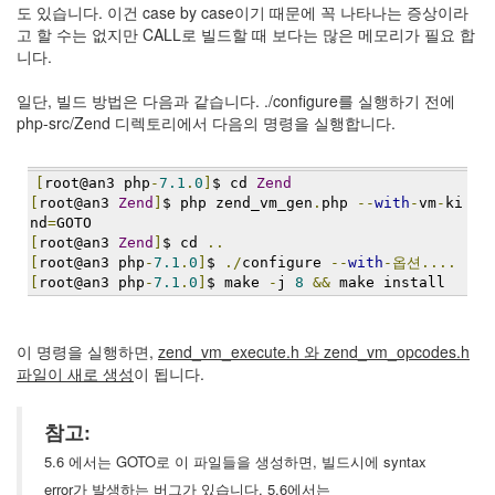
security
도 있습니다. 이건 case by case이기 때문에 꼭 나타나는 증상이라
3
고 할 수는 없지만 CALL로 빌드할 때 보다는 많은 메모리가 필요 합
Scuba
니다.
Diving
0
일단, 빌드 방법은 다음과 같습니다. ./configure를 실행하기 전에
제
php-src/Zend 디렉토리에서 다음의 명령을 실행합니다.
품
리
뷰
[
root@an3 php
-
7.1
.
0
]
$ cd 
Zend
5
[
root@an3 
Zend
]
$ php zend_vm_gen
.
php 
--
with
-
vm
-
ki
nd
=
GOTO
[
root@an3 
Zend
]
$ cd 
..
Recent
[
root@an3 php
-
7.1
.
0
]
$ 
./
configure 
--
with
-옵션....
Posts
[
root@an3 php
-
7.1
.
0
]
$ make 
-
j 
8
&&
 make install
Daweikala
AA
이 명령을 실행하면,
zend_vm_execute.h 와 zend_vm_opcodes.h
1.5V
파일이 새로 생성
이 됩니다.
Li-
ion
3800...
참고:
5.6 에서는 GOTO로 이 파일들을 생성하면, 빌드시에 syntax
by
error가 발생하는 버그가 있습니다. 5.6에서는
김