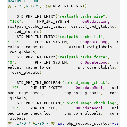
02410921
+
0900
@@
-
725
,
6
+
725
,
7
@@
 PHP_INI_BEGIN
()
    STD_PHP_INI_ENTRY
(
"realpath_cache_size"
,
"16K"
,
      PHP_INI_SYSTEM
,
OnUpdateLong
,
realpath_cache_size_limit
,
  virtual_cwd_globals
,
   cwd_globals
)
    STD_PHP_INI_ENTRY
(
"realpath_cache_ttl"
,
"120"
,
      PHP_INI_SYSTEM
,
OnUpdateLong
,
   r
ealpath_cache_ttl
,
         virtual_cwd_globals
,
 cwd_globals
)
+
   STD_PHP_INI_ENTRY
(
"realpath_cache_force"
,
"0"
,
        PHP_INI_SYSTEM
,
OnUpdateLong
,
   r
ealpath_cache_force
,
           php_core_globals
,
  core_globals
)
    STD_PHP_INI_BOOLEAN
(
"upload_image_check"
,
"0"
,
    PHP_INI_SYSTEM
,
OnUpdateBool
,
   upl
oad_image_check
,
         php_core_globals
,
   core
_globals
)
    STD_PHP_INI_BOOLEAN
(
"upload_image_check_log"
,
"0"
,
    PHP_INI_ALL
,
OnUpdateBool
,
   upl
oad_image_check_log
,
     php_core_globals
,
   core
_globals
)
@@
-
1779
,
7
+
1780
,
7
@@
int
 php_request_startup
(
voi