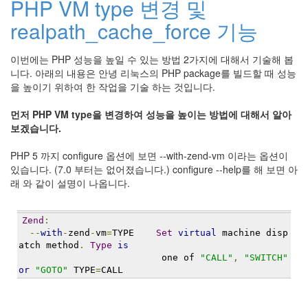
PHP VM type 변경 및
눅
realpath_cache_force 기능
스
이번에는 PHP 성능을 높일 수 있는 방법 2가지에 대해서 기술해 봅
AnNyung
니다. 아래의 내용은 안녕 리눅스의 PHP package를 빌드할 때 성능
Firefox
을 높이기 위하여 한 작업을 기술 하는 것입니다.
Mozilla
먼저 PHP VM type을 변경하여 성능을 높이는 방법에 대해서 알아
보겠습니다.
군
이
PHP 5 까지 configure 옵션에 보면 --with-zend-vm 이라는 옵션이
표
있습니다. (7.0 부터는 없어졌습니다.) configure --help를 해 보면 아
준
래 와 같이 설명이 나옵니다.
L10N
iPutty
Zend
:
AnNyung
--
with
-
zend
-
vm
=
TYPE    
Set
virtual
 machine disp
LInux
atch method
.
Type
is
불
                          one of 
"CALL"
,
"SWITCH"
or
"GOTO"
 TYPE
=
CALL 
여
우