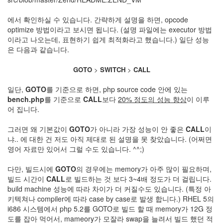
지
3
에서 확인하실 수 있습니다. 간략하게 설명을 하면, opcode
Tech
optimize 방법이라고 보시면 됩니다. (설명 파일에는 executor 방법
143
이라고 나오는데, 표현하기 쉽게 최적화라고 했습니다.) 일단 성능
안
은 다음과 같습니다.
녕
리
GOTO
>
SWITCH
>
CALL
눅
스
일단,
GOTO
를 기준으로 하면, php source code 안에 있는
42
bench.php
를 기준으로
CALL
보다
20% 정도의 성능 향상
이 이루
프
어 집니다.
로
그
그러면 왜 기본값이
GOTO
가 아니라 가장 성능이 안 좋은
CALL
이
래
냐.. 에 대한 건 저도 아직 제대로 된 설명을 못 찾았습니다. (어쩌면
밍
영어 자료만 있어서 그럴 수도 있습니다. ^^;)
57
Mozilla
다만, 빌드시에
GOTO
의 경우에는 memory가 아주 많이 필요하며,
23
빌드 시간이
CALL
로 빌드하는 것 보다 3~4배 정도가 더 걸립니다.
Tip
build machine 성능에 따라 차이가 더 커질수도 있습니다. (특정 아
&
키텍쳐나 compiler에 따라 case by case로 발생 합니다.) RHEL 5의
Trick
i686 시스템에서 php 5.2를 GOTO로 빌드 할 때 memory가 12G 정
18
도를 잡아 먹어서, mameory가 모잘라 swap을 늘려서 빌드 했던 적