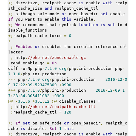
+;
 directive
,
 realpath_cache 
is
 enable 
with
 realp
ath_cache_size 
and
 realpath_cache_ttl
+;
 although safe_mode 
or
 open_basedir 
set
 enable
.
If
 you want to enable 
this
 variable
,
+;
We
 recommand that symlink 
function
is
set
 to d
isable_functions
+;
realpath_cache_force 
=
0
+
;
Enables
or
 disables the circular reference col
lector
.
;
 http
:
//php.net/zend.enable-gc
 zend
.
enable_gc 
=
On
diff 
-
urNp php
-
7.1
.
0.org
/
php
.
ini
-
production php
-
7.1
.
0
/
php
.
ini
-
production
---
 php
-
7.1
.
0.org
/
php
.
ini
-
production    
2016
-
12
-
0
9
17
:
22
:
39.523475809
+
0900
+++
 php
-
7.1
.
0
/
php
.
ini
-
production    
2016
-
12
-
09
1
7
:
28
:
34.305411082
+
0900
@@
-
351
,
6
+
351
,
12
@@
 disable_classes 
=
;
 http
:
//php.net/realpath-cache-ttl
;
realpath_cache_ttl 
=
120
+;
If
set
 on safe_mode 
or
 open_basedir
,
 realpth_c
ache 
is
 disable
.
Set
1
this
+;
 directive
,
 realpath_cache 
is
 enable 
with
 realp