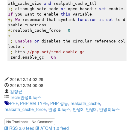
ath_cache_size 
and
 realpath_cache_ttl
+;
 although safe_mode 
or
 open_basedir 
set
 enable
.
If
 you want to enable 
this
 variable
,
+;
We
 recommand that symlink 
function
is
set
 to d
isable_functions
+;
realpath_cache_force 
=
0
+
;
Enables
or
 disables the circular reference col
lector
.
;
 http
:
//php.net/zend.enable-gc
 zend
.
enable_gc 
=
On
2016/12/14 02:29
2016/12/24 00:08
김정균
Tech/안녕리눅스
PHP
,
PHP VM TYPE
,
PHP 성능
,
realpath_cache
,
realpath_cache_force
,
안녕 리눅스
,
안녕2
,
안녕3
,
안녕리눅스
No Trackback
No Comment
RSS 2.0 feed
ATOM 1.0 feed