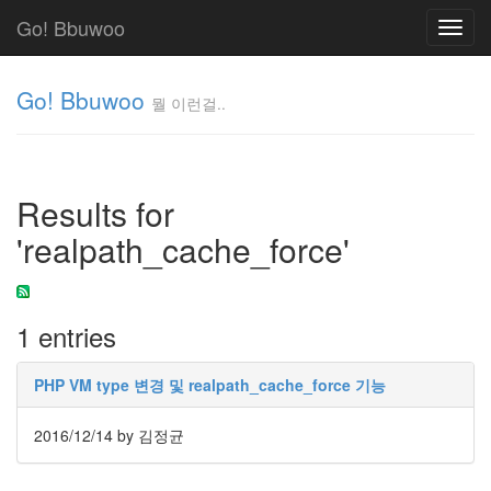
Go! Bbuwoo
Toggl
navig
Go! Bbuwoo
뭘 이런걸..
뭘
이
런
Results for
걸..
김
'realpath_cache_force'
정
균
1 entries
Tag
Cloud
PHP VM type 변경 및 realpath_cache_force 기능
안
녕
2016/12/14
by 김정균
리