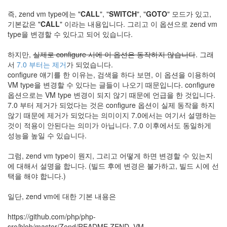
Notices
즉, zend vm type에는 "
CALL
", "
SWITCH
", "
GOTO
" 모드가 있고,
기본값은 "
CALL
" 이라는 내용입니다. 그리고 이 옵션으로 zend vm
Find!
type을 변경할 수 있다고 되어 있습니다.
하지만,
실제로 configure 시에 이 옵션은 동작하지 않습니다
. 그래
Categories
서
7.0 부터는 제거
가 되었습니다.
전
configure 얘기를 한 이유는, 검색을 하다 보면, 이 옵션을 이용하여
체
VM type을 변경할 수 있다는 글들이 나오기 때문입니다. configure
192
옵션으로는 VM type 변경이 되지 않기 때문에 언급을 한 것입니다.
주
7.0 부터 제거가 되었다는 것은 configure 옵션이 실제 동작을 하지
절
않기 때문에 제거가 되었다는 의미이지 7.0에서는 여기서 설명하는
주
것이 적용이 안된다는 의미가 아닙니다. 7.0 이후에서도 동일하게
절
성능을 높일 수 있습니다.
30
군
그럼, zend vm type이 뭔지, 그리고 어떻게 하면 변경할 수 있는지
이
에 대해서 설명을 합니다. (빌드 후에 변경은 불가하고, 빌드 시에 선
11
택을 해야 합니다.)
둘
째
일단, zend vm에 대한 기본 내용은
사
고
https://github.com/php/php-
일
src/blob/master/Zend/README.ZEND_VM