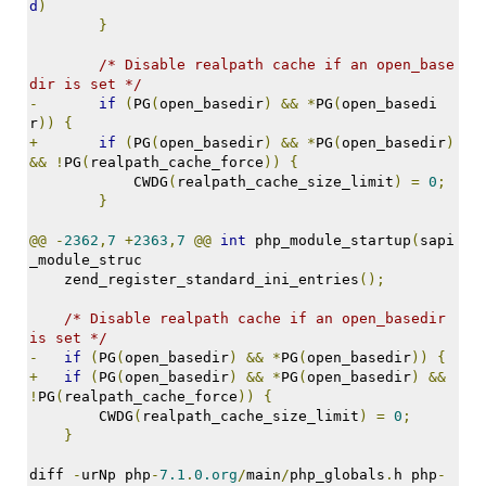
d
)
}
/* Disable realpath cache if an open_base
dir is set */
-
if
(
PG
(
open_basedir
)
&&
*
PG
(
open_basedi
r
))
{
+
if
(
PG
(
open_basedir
)
&&
*
PG
(
open_basedir
)
&&
!
PG
(
realpath_cache_force
))
{
            CWDG
(
realpath_cache_size_limit
)
=
0
;
}
@@
-
2362
,
7
+
2363
,
7
@@
int
 php_module_startup
(
sapi
_module_struc
    zend_register_standard_ini_entries
();
/* Disable realpath cache if an open_basedir 
is set */
-
if
(
PG
(
open_basedir
)
&&
*
PG
(
open_basedir
))
{
+
if
(
PG
(
open_basedir
)
&&
*
PG
(
open_basedir
)
&&
!
PG
(
realpath_cache_force
))
{
        CWDG
(
realpath_cache_size_limit
)
=
0
;
}
diff 
-
urNp php
-
7.1
.
0.org
/
main
/
php_globals
.
h php
-