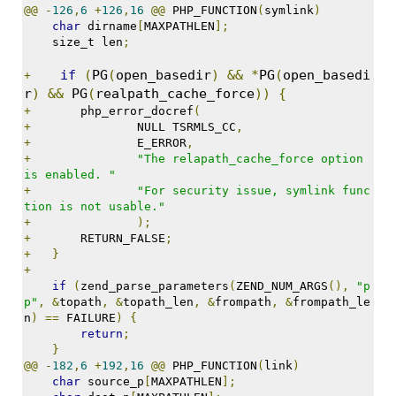
@@
-
126
,
6
+
126
,
16
@@
 PHP_FUNCTION
(
symlink
)
char
 dirname
[
MAXPATHLEN
];
    size_t len
;
if
(
PG
(
open_basedir
)
&&
*
PG
(
open_basedi
+
r
)
&&
 PG
(
realpath_cache_force
))
{
+
       php_error_docref
(
+
               NULL TSRMLS_CC
,
+
               E_ERROR
,
+
"The relapath_cache_force option 
is enabled. "
+
"For security issue, symlink func
tion is not usable."
+
);
+
       RETURN_FALSE
;
+
}
+
if
(
zend_parse_parameters
(
ZEND_NUM_ARGS
(),
"p
p"
,
&
topath
,
&
topath_len
,
&
frompath
,
&
frompath_le
n
)
==
 FAILURE
)
{
return
;
}
@@
-
182
,
6
+
192
,
16
@@
 PHP_FUNCTION
(
link
)
char
 source_p
[
MAXPATHLEN
];