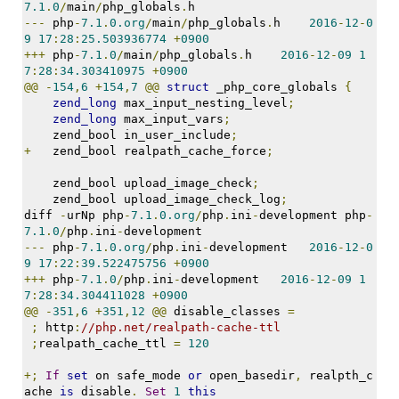
7.1
.
0
/
main
/
php_globals
.
h
---
 php
-
7.1
.
0.org
/
main
/
php_globals
.
h    
2016
-
12
-
0
9
17
:
28
:
25.503936774
+
0900
+++
 php
-
7.1
.
0
/
main
/
php_globals
.
h    
2016
-
12
-
09
1
7
:
28
:
34.303410975
+
0900
@@
-
154
,
6
+
154
,
7
@@
struct
 _php_core_globals 
{
zend_long
 max_input_nesting_level
;
zend_long
 max_input_vars
;
    zend_bool in_user_include
;
+
   zend_bool realpath_cache_force
;
    zend_bool upload_image_check
;
    zend_bool upload_image_check_log
;
diff 
-
urNp php
-
7.1
.
0.org
/
php
.
ini
-
development php
-
7.1
.
0
/
php
.
ini
-
development
---
 php
-
7.1
.
0.org
/
php
.
ini
-
development   
2016
-
12
-
0
9
17
:
22
:
39.522475756
+
0900
+++
 php
-
7.1
.
0
/
php
.
ini
-
development   
2016
-
12
-
09
1
7
:
28
:
34.304411028
+
0900
@@
-
351
,
6
+
351
,
12
@@
 disable_classes 
=
;
 http
:
//php.net/realpath-cache-ttl
;
realpath_cache_ttl 
=
120
+;
If
set
 on safe_mode 
or
 open_basedir
,
 realpth_c
ache 
is
 disable
.
Set
1
this