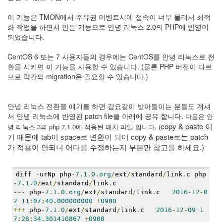
이
맥
이 기능은 TMON에서 주유권 이벤트시에 접속이 너무 몰려서 최적
스
화 작업을 하면서 만든 기능으로 안녕 리눅스 2.0의 PHP에 반영이
엑
되었습니다.
스
빔
CentOS 6 또는 7 사용자들의 경우에는 CentOS를 안녕 리눅스로 전
XPH70.2
환을 시키면 이 기능을 사용할 수 있습니다. (물론 PHP 버전이 다르
1
므로 약간의 migration은 필요할 수 있습니다.)
by
김
정
안녕 리눅스 전환을 얘기를 하면 강요같이 받아들이는 분들도 계셔
균
서 안녕 리눅스에 반영된 patch file을 아래에 공유 합니다.
다음은 안
copy & paste 이
녕 리눅스 3의 php 7.1.0에 적용된 패치 파일 입니다. (
기 때문에 tab이 space로 변환이 되어 copy & paste로는 patch
가 적용이 안되니 어디를 수정하는지 부분만 참고를 하세요.)
diff 
-
urNp php
-
7.1
.
0.org
/
ext
/
standard
/
link
.
c php
-
7.1
.
0
/
ext
/
standard
/
link
.
c
---
 php
-
7.1
.
0.org
/
ext
/
standard
/
link
.
c   
2016
-
12
-
0
2
11
:
07
:
40.000000000
+
0900
+++
 php
-
7.1
.
0
/
ext
/
standard
/
link
.
c   
2016
-
12
-
09
1
7
:
28
:
34.301410867
+
0900