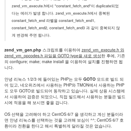
정
zend_vm_execute.h에서 "constant_fetch_end"이 duplicate되었
균
다는 에러가 발생 합니다. zend_vm_execute.h에서 중복된
constant_fetch_end 라벨을 constant_fetch_end1,
Daweikala
constant_fetch_end2, constant_fetch_end3 과 같이 중복되지 않
AA
1.5V
게 변경해 주면 됩니다.
Li-
ion
zend_vm_gen.php
스크립트를 이용하여
zend_vm_execute.h 와
1280...
zend_vm_opcodes.h 파일을 GOTO type을 새로 생성
한 후에, 기존
1
의 configure; make; make install 을 이용하여 설치를 진행하면 됩
by
니다.
김
정
안녕 리눅스 1/2/3 에 들어있는 PHP는 모두
GOTO
모드로 빌드 되
균
어 있고, 네오위즈에서 사용하는 PHP와 TMON에서 사용하는 PHP
도 모두 GOTO로 빌드되어 동작하고 있습니다. 실제 상용 시스템에
BASMAN
서 사용하여 검증은 되었으니, 직접 빌드해서 사용하는 분들은 빌드
BLB-
시에 적용을 해 보시면 좋을 겁니다.
AA1650
방
OS 선택을 고려해야 하고 CentOS 6/7 을 생각하고 계신 분들이라
전
면 안녕 리눅스를 선택하는 것을 고려해 보심이 ^^; CentOS 6/7 호
테
환이라 전환을 한다고 해서 특별하게 달라질 것은 없습니다.
스