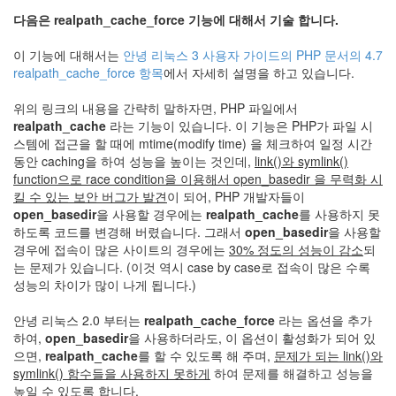
트
다음은 realpath_cache_force 기능에 대해서 기술 합니다.
1
by
이 기능에 대해서는
안녕 리눅스 3 사용자 가이드의 PHP 문서의 4.7
김
realpath_cache_force 항목
에서 자세히 설명을 하고 있습니다.
정
균
위의 링크의 내용을 간략히 말하자면, PHP 파일에서
realpath_cache
라는 기능이 있습니다. 이 기능은 PHP가 파일 시
Liitokala
스템에 접근을 할 때에 mtime(modify time) 을 체크하여 일정 시간
9V
동안 caching을 하여 성능을 높이는 것인데,
link()와 symlink()
6F22
function으로 race condition을 이용해서 open_basedir 을 무력화 시
충
킬 수 있는 보안 버그가 발견
이 되어, PHP 개발자들이
전
open_basedir
을 사용할 경우에는
realpath_cache
를 사용하지 못
지
하도록 코드를 변경해 버렸습니다. 그래서
open_basedir
을 사용할
방
경우에 접속이 많은 사이트의 경우에는
30% 정도의 성능이 감소
되
전...
는 문제가 있습니다. (이것 역시 case by case로 접속이 많은 수록
성능의 차이가 많이 나게 됩니다.)
by
김
안녕 리눅스 2.0 부터는
realpath_cache_force
라는 옵션을 추가
정
하여,
open_basedir
을 사용하더라도, 이 옵션이 활성화가 되어 있
균
으면,
realpath_cache
를 할 수 있도록 해 주며,
문제가 되는 link()와
symlink() 함수들을 사용하지 못하게
하여 문제를 해결하고 성능을
하
높일 수 있도록 합니다.