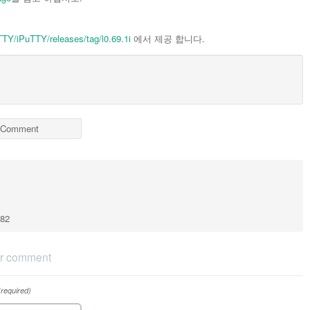
TTY/iPuTTY/releases/tag/l0.69.1i
에서 제공 합니다.
Comment
182
r comment
(required)