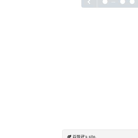
...
1
6
7
김정균
's site.