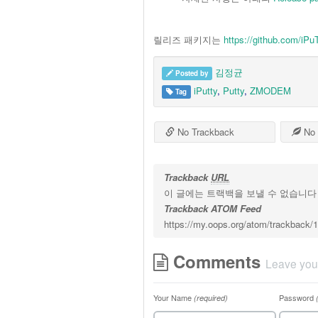
릴리즈 패키지는
https://github.com/iPu
김정균
Posted by
iPutty
,
Putty
,
ZMODEM
Tag
No Trackback
No 
Trackback
URL
이 글에는 트랙백을 보낼 수 없습니다
Trackback ATOM Feed
https://my.oops.org/atom/trackback/
Comments
Leave you
Your Name
Password
(required)