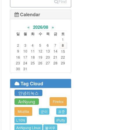
Find
Calendar
«
2026/08
»
일
월
화
수
목
금
토
1
2
3
4
5
6
7
8
9
10
11
12
13
14
15
16
17
18
19
20
21
22
23
24
25
26
27
28
29
30
31
Tag Cloud
안녕리눅스
AnNyung
Firefox
Mozilla
군이
표준
L10N
iPutty
AnNyung LInux
불여우