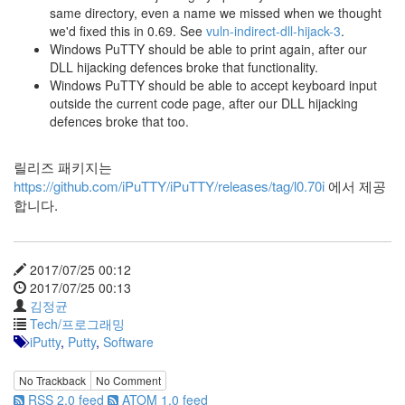
눅
same directory, even a name we missed when we thought
we'd fixed this in 0.69. See
vuln-indirect-dll-hijack-3
.
스
Windows PuTTY should be able to print again, after our
DLL hijacking defences broke that functionality.
AnNyung
Windows PuTTY should be able to accept keyboard input
outside the current code page, after our DLL hijacking
Firefox
defences broke that too.
Mozilla
릴리즈 패키지는
군
https://github.com/iPuTTY/iPuTTY/releases/tag/l0.70i
에서 제공
이
합니다.
표
준
L10N
2017/07/25 00:12
iPutty
2017/07/25 00:13
AnNyung
김정균
LInux
Tech/프로그래밍
불
iPutty
,
Putty
,
Software
여
우
No Trackback
No Comment
RSS 2.0 feed
ATOM 1.0 feed