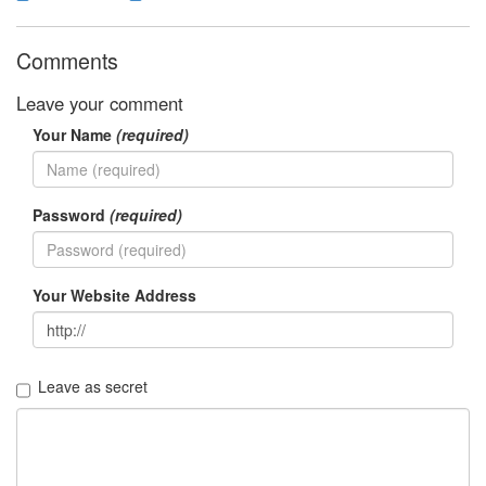
Notices
Comments
Find!
Leave your comment
Categories
Your Name
(required)
전
체
192
주
Password
(required)
절
주
절
Your Website Address
30
군
이
11
Leave as secret
둘
째
사
고
일