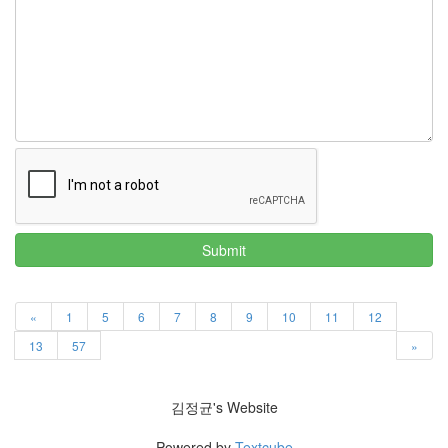
지
3
Tech
143
안
녕
리
눅
스
42
프
로
그
Submit
래
밍
57
«
1
5
6
7
8
9
10
11
12
Mozilla
13
57
»
23
Tip
&
김정균's Website
Trick
18
Powered by
Textcube