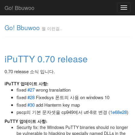
Go! Bbuwoo
Toggl
navig
Go! Bbuwoo
뭘 이런걸..
뭘
이
런
iPuTTY 0.70 release
걸..
김
정
0.70 release 소식 입니다.
균
iPuTTY 업데이트 사항:
fixed
#27
wrong translattion
Tag
fixed
#28
Fixedsys 폰트의 사용 on windows 10
Cloud
fixed
#30
add Hanterm key map
안
pscp의 기본 문자셋을 cp949에서 utf-8로 변경 (
1e68e28
)
녕
PuTTY 업데이트 사항:
Security fix: the Windows PuTTY binaries should no longer
리
be vulnerable to hijacking by specially named DLLs in the