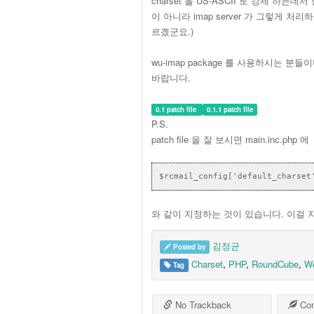
charset 을 US-ASCII 로 강제 하는
이 아니라 imap server 가 그렇게 처리
르곘군요.)
wu-imap package 를 사용하시는 분들
바랍니다.
0.1 patch file
0.1.1 patch file
P.S.
patch file 을 잘 보시면 main.inc.php 에
$rcmail_config['default_charset
와 같이 지정하는 것이 있습니다. 이걸 지정해
김정균
Posted by
Charset
,
PHP
,
RoundCube
,
W
Tag
No Trackback
Co