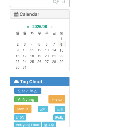
Find
Calendar
«
2026/08
»
일
월
화
수
목
금
토
1
2
3
4
5
6
7
8
9
10
11
12
13
14
15
16
17
18
19
20
21
22
23
24
25
26
27
28
29
30
31
Tag Cloud
안녕리눅스
AnNyung
Firefox
Mozilla
군이
표준
L10N
iPutty
AnNyung LInux
불여우