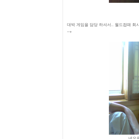
대박 게임을 담당 하셔서.. 월드컵때 회
--+
네오위