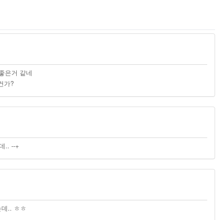
더 좋은거 같네
건가?
. --+
데.. ㅎㅎ