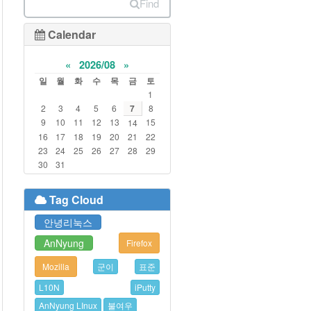
Find
Calendar
«
2026/08
»
일
월
화
수
목
금
토
1
2
3
4
5
6
7
8
9
10
11
12
13
15
14
16
17
18
19
20
21
22
23
24
25
26
27
28
29
30
31
Tag Cloud
안녕리눅스
AnNyung
Firefox
Mozilla
군이
표준
L10N
iPutty
AnNyung LInux
불여우