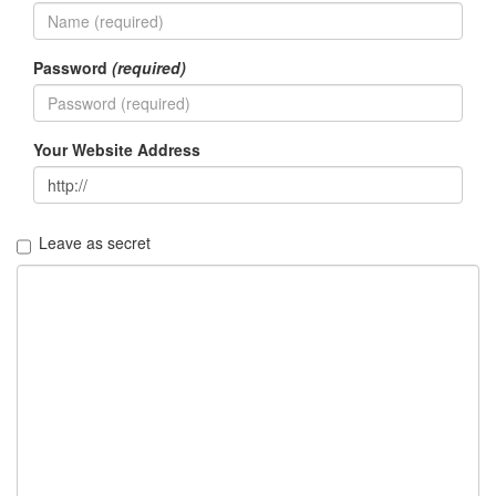
지
3
Tech
Password
(required)
143
안
녕
리
Your Website Address
눅
스
42
프
Leave as secret
로
그
래
밍
57
Mozilla
23
Tip
&
Trick
18