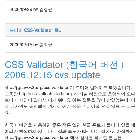
눅
2006/09/29
by 김정균
스
AnNyung
드디어 CSS-Validator 를..
Firefox
2005/02/15
by 김정균
Mozilla
군
CSS Validator (한국어 버전 )
이
2006.12.15 cvs update
표
준
L10N
http://jigsaw.w3.org/css-validator 가 드디어 업데이트 되었습니다.
그동안 http://css-validator.kldp.org 가 개발 버전으로 운영되어 오다
iPutty
보니 디자인이 달라서 이거 뭐에요 하는 질문을 많이 받았었는데, 이
AnNyung
제 디자인도 동일해진 관계로 이런 질문은 더이상 오지 않을 듯 싶군
LInux
요.
불
여
한국어 버전을 사용하면 좋은 점은 일단 한글 폰트가 들어가 있을 때
우
에러가 발생하지 않는 다는 점과 속도가 빠르다는 점이죠. 아직까지
http://jigsaw.w3.org/css-validator 에서 검사를 하시던 분들은