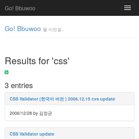
Go! Bbuwoo
Toggl
navig
Go! Bbuwoo
뭘 이런걸..
뭘
이
런
Results for 'css'
걸..
김
정
균
3 entries
Tag
CSS Validator (한국어 버전 ) 2006.12.15 cvs update
Cloud
안
2006/12/28
by 김정균
녕
리
CSS Validator update