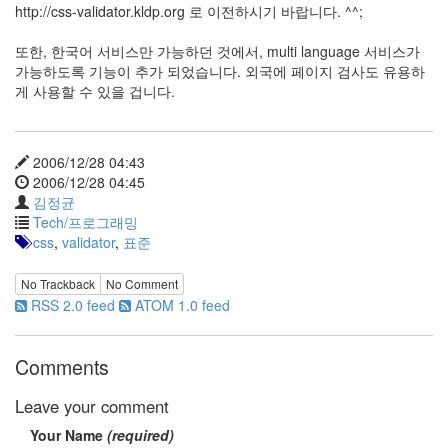
http://css-validator.kldp.org 로 이전하시기 바랍니다. ^^;
Notices
또한, 한국어 서비스만 가능하던 것에서, multi language 서비스가
Find!
가능하도록 기능이 추가 되었습니다. 외국에 페이지 검사도 유용하
게 사용할 수 있을 겁니다.
Categories
전
체
2006/12/28 04:43
192
2006/12/28 04:45
주
김정균
절
Tech/프로그래밍
주
css
,
validator
,
표준
절
30
No Trackback
No Comment
군
RSS 2.0 feed
ATOM 1.0 feed
이
11
둘
Comments
째
사
Leave your comment
고
Your Name
(required)
일