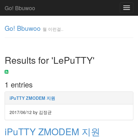
Go! Bbuwoo
Toggl
navig
Go! Bbuwoo
뭘 이런걸..
뭘
이
런
Results for 'LePuTTY'
걸..
김
정
균
1 entries
Tag
iPuTTY ZMODEM 지원
Cloud
안
2017/06/12
by 김정균
녕
iPuTTY ZMODEM 지원
리