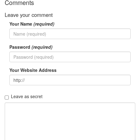
Comments
Notices
Leave your comment
Find!
Your Name
(required)
Categories
전
Password
(required)
체
192
주
절
Your Website Address
주
절
30
군
Leave as secret
이
11
둘
째
사
고
일