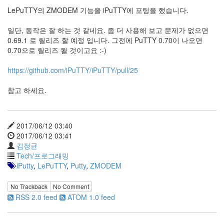
눅
LePuTTY의 ZMODEM 기능을 iPuTTY에 포팅을 했습니다.
스
일단, 동작은 잘 하는 것 같네요. 좀 더 사용해 보고 문제가 없으면
0.69.1 로 릴리즈 할 예정 입니다. 그전에 PuTTY 0.70이 나오면
AnNyung
0.70으로 릴리즈 될 것이고요 :-)
Firefox
https://github.com/iPuTTY/iPuTTY/pull/25
Mozilla
참고 하세요.
군
이
표
2017/06/12 03:40
준
2017/06/12 03:41
L10N
김정균
iPutty
Tech/프로그래밍
AnNyung
iPutty
,
LePuTTY
,
Putty
,
ZMODEM
LInux
No Trackback
No Comment
불
RSS 2.0 feed
ATOM 1.0 feed
여
우