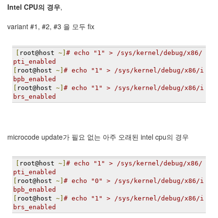
security
Intel CPU의 경우
,
3
Scuba
variant #1, #2, #3 을 모두 fix
Diving
0
제
[
root@host 
~]
# echo "1" > /sys/kernel/debug/x86/
품
pti_enabled
리
[
root@host 
~]
# echo "1" > /sys/kernel/debug/x86/i
뷰
bpb_enabled
5
[
root@host 
~]
# echo "1" > /sys/kernel/debug/x86/i
brs_enabled
Recent
Posts
microcode update가 필요 없는 아주 오래된 intel cpu의 경우
Daweikala
AA
1.5V
[
root@host 
~]
# echo "1" > /sys/kernel/debug/x86/
Li-
pti_enabled
ion
[
root@host 
~]
# echo "0" > /sys/kernel/debug/x86/i
3800...
bpb_enabled
[
root@host 
~]
# echo "1" > /sys/kernel/debug/x86/i
by
brs_enabled
김