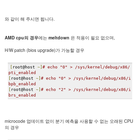
정
균
와 같이 해 주시면 됩니다.
Daweikala
AA
1.5V
AMD cpu의 경우
에는
meltdown
은 적용이 필요 없으며,
Li-
ion
H/W patch (bios upgrade)가 가능할 경우
1280...
1
[
root@host 
~]
# echo "0" > /sys/kernel/debug/x86/
by
pti_enabled
김
[
root@host 
~]
# echo "0" > /sys/kernel/debug/x86/i
정
bpb_enabled
균
[
root@host 
~]
# echo "2" > /sys/kernel/debug/x86/i
brs_enabled
BASMAN
BLB-
AA1650
방
microcode 업데이트 없이 분기 예측을 사용할 수 없는 오래된 CPU
전
의 경우
테
스