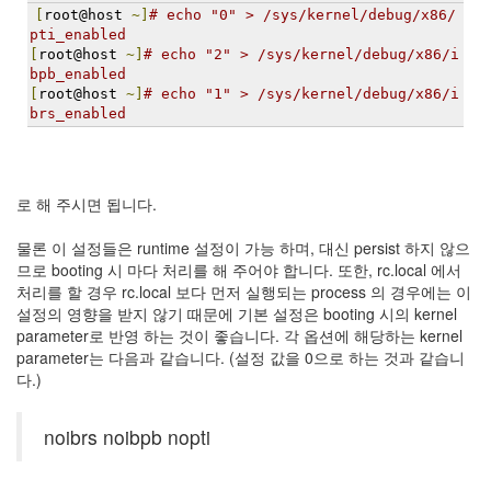
트
[
root@host 
~]
# echo "0" > /sys/kernel/debug/x86/
1
pti_enabled
by
[
root@host 
~]
# echo "2" > /sys/kernel/debug/x86/i
bpb_enabled
김
[
root@host 
~]
# echo "1" > /sys/kernel/debug/x86/i
정
brs_enabled
균
Liitokala
9V
로 해 주시면 됩니다.
6F22
충
물론 이 설정들은 runtime 설정이 가능 하며, 대신 persist 하지 않으
전
므로 booting 시 마다 처리를 해 주어야 합니다. 또한, rc.local 에서
지
처리를 할 경우 rc.local 보다 먼저 실행되는 process 의 경우에는 이
방
설정의 영향을 받지 않기 때문에 기본 설정은 booting 시의 kernel
전...
parameter로 반영 하는 것이 좋습니다. 각 옵션에 해당하는 kernel
parameter는 다음과 같습니다. (설정 값을 0으로 하는 것과 같습니
by
다.)
김
정
균
noibrs noibpb nopti
하