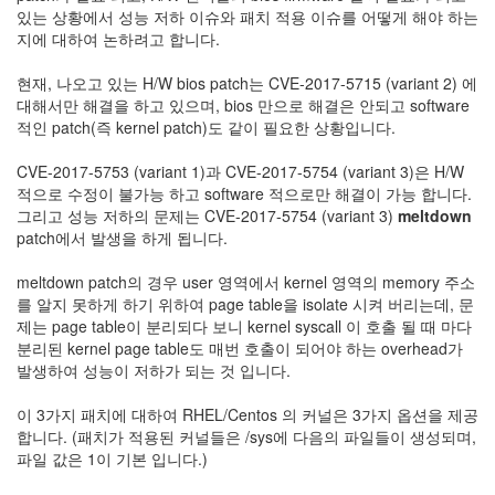
있는 상황에서 성능 저하 이슈와 패치 적용 이슈를 어떻게 해야 하는
Notices
지에 대하여 논하려고 합니다.
Find!
현재, 나오고 있는 H/W bios patch는 CVE-2017-5715 (variant 2) 에
대해서만 해결을 하고 있으며, bios 만으로 해결은 안되고 software
Categories
적인 patch(즉 kernel patch)도 같이 필요한 상황입니다.
전
CVE-2017-5753 (variant 1)과 CVE-2017-5754 (variant 3)은 H/W
체
적으로 수정이 불가능 하고 software 적으로만 해결이 가능 합니다.
192
그리고 성능 저하의 문제는 CVE-2017-5754 (variant 3)
meltdown
주
patch에서 발생을 하게 됩니다.
절
주
meltdown patch의 경우 user 영역에서 kernel 영역의 memory 주소
절
를 알지 못하게 하기 위하여 page table을 isolate 시켜 버리는데, 문
30
제는 page table이 분리되다 보니 kernel syscall 이 호출 될 때 마다
군
분리된 kernel page table도 매번 호출이 되어야 하는 overhead가
이
발생하여 성능이 저하가 되는 것 입니다.
11
둘
이 3가지 패치에 대하여 RHEL/Centos 의 커널은 3가지 옵션을 제공
째
합니다. (패치가 적용된 커널들은 /sys에 다음의 파일들이 생성되며,
사
파일 값은 1이 기본 입니다.)
고
일