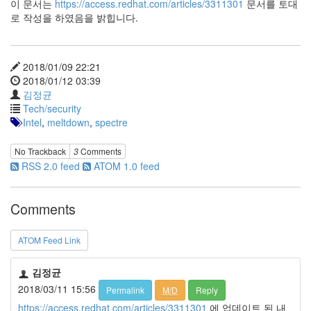
이 문서는
https://access.redhat.com/articles/3311301
문서를 토대
로 작성을 하였음을 밝힙니다.
2018/01/09 22:21
2018/01/12 03:39
김정균
Tech/security
Intel
,
meltdown
,
spectre
No Trackback
3
Comments
RSS 2.0 feed
ATOM 1.0 feed
Comments
ATOM Feed Link
김정균
2018/03/11 15:56
Permalink
M/D
Reply
https://access.redhat.com/articles/3311301
에 업데이트 된 내