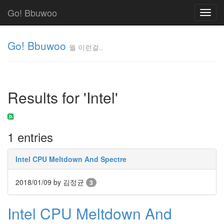
Go! Bbuwoo
Toggl
navig
Go! Bbuwoo
뭘 이런걸..
뭘
이
런
Results for 'Intel'
걸..
김
정
균
1 entries
Tag
Intel CPU Meltdown And Spectre
Cloud
안
2018/01/09
by 김정균
3
녕
Intel CPU Meltdown And
리