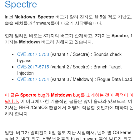
Spectre
눅
스
Intel
Meltdown
,
Spectre
버그가 알려 진지도 한 5일 정도 지났고,
슬슬 패치들과 firmware들이 나오기 시작했습니다.
AnNyung
현재 알려진 바로는 3가지의 버그가 존재하고, 2가지는
Spectre
, 1
Firefox
가지는
Meltdown
버그라 칭해지고 있습니다.
Mozilla
CVE-2017-5753
(variant 1 / Spectre) : Bounds-check
군
bypass
이
CVE-2017-5715
(variant 2 / Spectre) : Branch Target
표
Injection
준
CVE-2017-5754
(variant 3 / Meltdown) : Rogue Data Load
L10N
이 글은
Spectre
bug와
Meltdown
bug를 소개하는 것이 목적이 아
iPutty
닙니다.
이 버그에 대한 기술적인 글들은 많이 올라와 있으므로, 여
AnNyung
기서는 RHEL/CentOS 환경에서 어떻게 적용할 것인가에 대하여 논
LInux
하려 합니다.
불
여
우
일단, 버그가 알려진지 5일 정도 지난 시점에서, 벤더 별 OS kernel
patch가 발표 되고, H/W 벤더들의 bios firmware 들이 발표가 되고