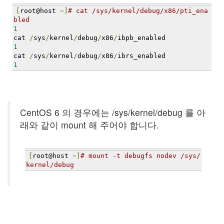
지
[
root@host 
~]
# cat /sys/kernel/debug/x86/pti_ena
3
bled
Tech
1
143
cat 
/
sys
/
kernel
/
debug
/
x86
/
ibpb_enabled
안
1
녕
cat 
/
sys
/
kernel
/
debug
/
x86
/
ibrs_enabled
리
1
눅
스
42
프
CentOS 6 의 경우에는 /sys/kernel/debug 를 아
로
래와 같이 mount 해 주어야 합니다.
그
래
밍
57
[
root@host 
~]
# mount -t debugfs nodev /sys/
Mozilla
kernel/debug
23
Tip
&
Trick
18