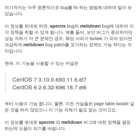
이
여기까지는 아주 원론적으로 bug를 fix 하는 방법에 대하여 알아 보
맥
았습니다.
스
엑
이 정보를 토대로 하면,
spectre
bug와
meltdown
bug에 대하여 각
스
각 정책을 취할 수 있게 됩니다. 예를 들어, 보안 버그가 중요하지만
빔
성능 저하가 더 큰 문제인 경우, 해당 서버가 isolate 가 되어 있다면
XPH70.2
과감하게
meltdown
bug patch를 포기하는 정책도 가능 하다는 의
1
미입니다.
by
김
현재, 이 기능을 사용할 수 있는 커널은
정
균
CentOS 7 3.10.0-693.11.6.el7
CentOS 6 2.6.32-696.18.7.el6
부터 사용이 가능 합니다. 물론, 이전 커널들은 page table isolate 같
은 것을 하지 않았으니 이 기능 자체가 필요 없는 것이고요.
이 정보를 토대로
spectre
와
meltdown
버그에 대한 정책을 결정
하는데 도움이 되기를 바랍니다.