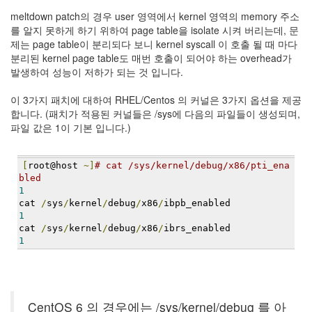
Notices
meltdown patch의 경우 user 영역에서 kernel 영역의 memory 주소
를 알지 못하게 하기 위하여 page table을 isolate 시켜 버리는데, 문
제는 page table이 분리되다 보니 kernel syscall 이 호출 될 때 마다
Find!
분리된 kernel page table도 매번 호출이 되어야 하는 overhead가
발생하여 성능이 저하가 되는 것 입니다.
Categories
전
이 3가지 패치에 대하여 RHEL/Centos 의 커널은 3가지 옵션을 제공
체
합니다. (패치가 적용된 커널들은 /sys에 다음의 파일들이 생성되며,
192
파일 값은 1이 기본 입니다.)
주
절
주
[
root@host 
~]
# cat /sys/kernel/debug/x86/pti_ena
절
bled
1
30
cat 
/
sys
/
kernel
/
debug
/
x86
/
ibpb_enabled
군
1
이
cat 
/
sys
/
kernel
/
debug
/
x86
/
ibrs_enabled
11
1
둘
째
사
고
일
CentOS 6 의 경우에는 /sys/kernel/debug 를 아