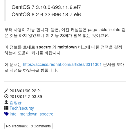
이
CentOS 7 3.10.0-693.11.6.el7
맥
스
CentOS 6 2.6.32-696.18.7.el6
엑
스
부터 사용이 가능 합니다. 물론, 이전 커널들은 page table isolate 같
빔
은 것을 하지 않았으니 이 기능 자체가 필요 없는 것이고요.
XPH70.2
1
이 정보를 토대로
spectre
와
meltdown
버그에 대한 정책을 결정
by
하는데 도움이 되기를 바랍니다.
김
정
이 문서는
https://access.redhat.com/articles/3311301
문서를 토대
균
로 작성을 하였음을 밝힙니다.
2018/01/09 22:21
2018/01/12 03:39
김정균
Tech/security
Intel
,
meltdown
,
spectre
No Trackback
3
Comments