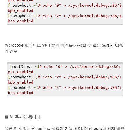
pti_enabled
정
[
root@host 
~]
# echo "0" > /sys/kernel/debug/x86/i
균
bpb_enabled
[
root@host 
~]
# echo "2" > /sys/kernel/debug/x86/i
brs_enabled
Daweikala
AA
1.5V
Li-
microcode 업데이트 없이 분기 예측을 사용할 수 없는 오래된 CPU
ion
의 경우
1280...
1
by
[
root@host 
~]
# echo "0" > /sys/kernel/debug/x86/
김
pti_enabled
정
[
root@host 
~]
# echo "2" > /sys/kernel/debug/x86/i
균
bpb_enabled
[
root@host 
~]
# echo "1" > /sys/kernel/debug/x86/i
BASMAN
brs_enabled
BLB-
AA1650
방
전
로 해 주시면 됩니다.
테
스
물론 이 설정들은 runtime 설정이 가능 하며, 대신 persist 하지 않으