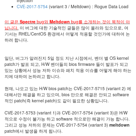
Injection
눅
CVE-2017-5754
(variant 3 / Meltdown) : Rogue Data Load
스
이 글은
Spectre
bug와
Meltdown
bug를 소개하는 것이 목적이 아
AnNyung
닙니다.
이 버그에 대한 기술적인 글들은 많이 올라와 있으므로, 여
기서는 RHEL/CentOS 환경에서 어떻게 적용할 것인가에 대하여 논
Firefox
하려 합니다.
Mozilla
군
일단, 버그가 알려진지 5일 정도 지난 시점에서, 벤더 별 OS kernel
이
patch가 발표 되고, H/W 벤더들의 bios firmware 들이 발표가 되고
있는 상황에서 성능 저하 이슈와 패치 적용 이슈를 어떻게 해야 하는
표
지에 대하여 논하려고 합니다.
준
L10N
현재, 나오고 있는 H/W bios patch는 CVE-2017-5715 (variant 2) 에
iPutty
대해서만 해결을 하고 있으며, bios 만으로 해결은 안되고 software
AnNyung
적인 patch(즉 kernel patch)도 같이 필요한 상황입니다.
LInux
CVE-2017-5753 (variant 1)과 CVE-2017-5754 (variant 3)은 H/W
불
적으로 수정이 불가능 하고 software 적으로만 해결이 가능 합니다.
여
그리고 성능 저하의 문제는 CVE-2017-5754 (variant 3)
meltdown
우
patch에서 발생을 하게 됩니다.