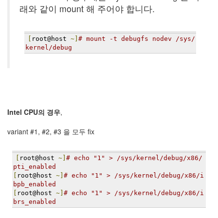
지
래와 같이 mount 해 주어야 합니다.
3
Tech
143
[
root@host 
~]
# mount -t debugfs nodev /sys/
안
kernel/debug
녕
리
눅
스
42
프
로
Intel CPU의 경우
,
그
래
variant #1, #2, #3 을 모두 fix
밍
57
[
root@host 
~]
# echo "1" > /sys/kernel/debug/x86/
Mozilla
pti_enabled
23
[
root@host 
~]
# echo "1" > /sys/kernel/debug/x86/i
Tip
bpb_enabled
&
[
root@host 
~]
# echo "1" > /sys/kernel/debug/x86/i
Trick
brs_enabled
18