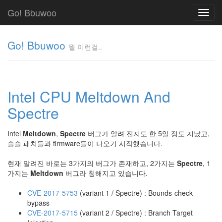
Go! Bbuwoo
Toggl
navig
Go! Bbuwoo
뭘 이런걸..
뭘
이
런
Intel CPU Meltdown And
걸..
김
Spectre
정
균
Intel
Meltdown
,
Spectre
버그가 알려 진지도 한 5일 정도 지났고,
슬슬 패치들과 firmware들이 나오기 시작했습니다.
Tag
현재 알려진 바로는 3가지의 버그가 존재하고, 2가지는
Spectre
, 1
Cloud
가지는
Meltdown
버그라 칭해지고 있습니다.
안
CVE-2017-5753
(variant 1 / Spectre) : Bounds-check
녕
bypass
리
CVE-2017-5715
(variant 2 / Spectre) : Branch Target