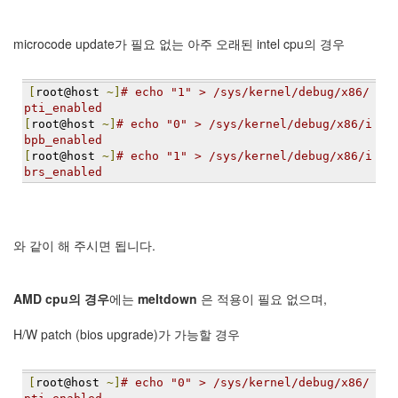
security
3
Scuba
microcode update가 필요 없는 아주 오래된 intel cpu의 경우
Diving
0
제
[
root@host 
~]
# echo "1" > /sys/kernel/debug/x86/
품
pti_enabled
리
[
root@host 
~]
# echo "0" > /sys/kernel/debug/x86/i
bpb_enabled
뷰
[
root@host 
~]
# echo "1" > /sys/kernel/debug/x86/i
5
brs_enabled
Recent
Posts
와 같이 해 주시면 됩니다.
Daweikala
AA
1.5V
AMD cpu의 경우
에는
meltdown
은 적용이 필요 없으며,
Li-
ion
H/W patch (bios upgrade)가 가능할 경우
3800...
by
[
root@host 
~]
# echo "0" > /sys/kernel/debug/x86/
김