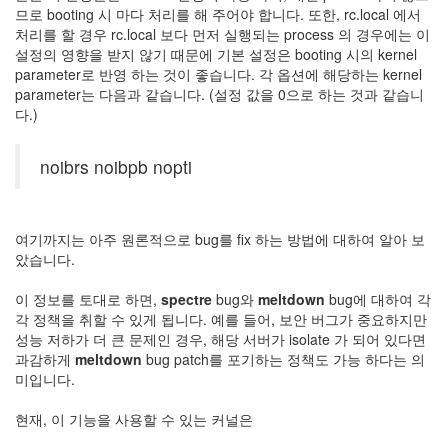
트
므로 booting 시 마다 처리를 해 주어야 합니다. 또한, rc.local 에서
1
처리를 할 경우 rc.local 보다 먼저 실행되는 process 의 경우에는 이
by
설정의 영향을 받지 않기 때문에 기본 설정은 booting 시의 kernel
김
parameter로 반영 하는 것이 좋습니다. 각 옵션에 해당하는 kernel
정
parameter는 다음과 같습니다. (설정 값을 0으로 하는 것과 같습니
균
다.)
Liitokala
noibrs noibpb nopti
9V
6F22
충
전
여기까지는 아주 원론적으로 bug를 fix 하는 방법에 대하여 알아 보
지
았습니다.
방
전...
이 정보를 토대로 하면,
spectre
bug와
meltdown
bug에 대하여 각
각 정책을 취할 수 있게 됩니다. 예를 들어, 보안 버그가 중요하지만
by
성능 저하가 더 큰 문제인 경우, 해당 서버가 isolate 가 되어 있다면
김
과감하게
meltdown
bug patch를 포기하는 정책도 가능 하다는 의
정
미입니다.
균
현재, 이 기능을 사용할 수 있는 커널은
하