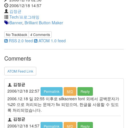
지
2006/12/18 14:57
3
김정균
Tech
Tech/프로그래밍
143
Banner
,
Brilliant Button Maker
안
녕
No Trackback
4
Comments
리
RSS 2.0 feed
ATOM 1.0 feed
눅
스
42
Comments
프
로
그
ATOM Feed Link
래
밍
김정균
57
2006/12/18 22:57
Permalink
M/D
Reply
Mozilla
2006.12.18 일 22:55 이후로 silkscreen font 외에서 공백문자가
23
%20 으로 처리되는 문제가 fix 되었으며, 한글을 사용할 수 있도
Tip
록 처리되었습니다.
&
Trick
김정균
18
2006/12/18 14:57
Permalink
M/D
Reply