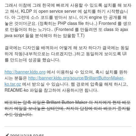
그래서 이참에 그래 한국에 빠르게 사용할 수 있도록 설치를 해 보자
Notices
고 해서, KLDP 의 open service server 에 설치를 하기 시작했습니
다. 아 그런데 소스 코드를 받아서 보니, 이거 engine 만 공개를 해
Find!
놓은 것이더군요. (정확히는 PHP class file 하나..) Frontend 를 생으
로 만들어야 하는 노가다.. (Frontend 를 만들려면 또 class 와 ajax
Categories
java script 들을 분석해야 하는 암울함 T.T)
전
결국에는 디자인을 배껴와서 어떻게 해 보자 하다가 결국에는 동일
체
하게 작동(내부적으로는 다르겠지만..)하고 동일하게 보이도록 UI
192
를 만드는데 성공을 했습니다.
주
절
http://banner.kldp.org
에서 이용하실 수 있으며, 혹시 설치를 원하
주
시는 분들은
http://banner.kldp.org/source/BrilliantButtonMaker-
절
ko.tar.gz
에서 받으실 수 있습니다. 웹 경로에 압축을 해제 하시고,
30
README-ko 파일을 참고하여 사용하시면 됩니다.
군
이
배포되는 압축 파일은 Brilliant Button Maker 의 저자에게 현재 배포
11
허가 메일을 보내놓은 상태인데, 저자의 답장에 따라 배포가 중지될
둘
수도 있습니다.
째
사
고
일
2006/12/18 02:56