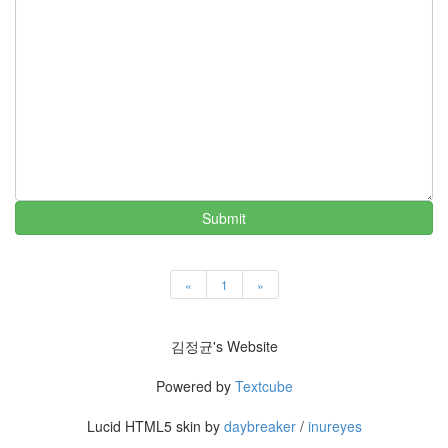
트
1
by
김
정
균
Liitokala
9V
6F22
충
Submit
전
지
방
«
1
»
전...
by
김정균's Website
김
정
Powered by
Textcube
균
Lucid HTML5 skin by
daybreaker
/
inureyes
하