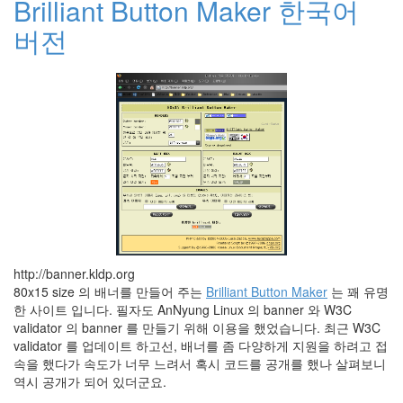
Brilliant Button Maker 한국어
눅
버전
스
AnNyung
Firefox
Mozilla
군
이
표
준
L10N
http://banner.kldp.org
iPutty
80x15 size 의 배너를 만들어 주는
Brilliant Button Maker
는 꽤 유명
AnNyung
한 사이트 입니다. 필자도 AnNyung Linux 의 banner 와 W3C
LInux
validator 의 banner 를 만들기 위해 이용을 했었습니다. 최근 W3C
불
validator 를 업데이트 하고선, 배너를 좀 다양하게 지원을 하려고 접
여
속을 했다가 속도가 너무 느려서 혹시 코드를 공개를 했나 살펴보니
우
역시 공개가 되어 있더군요.