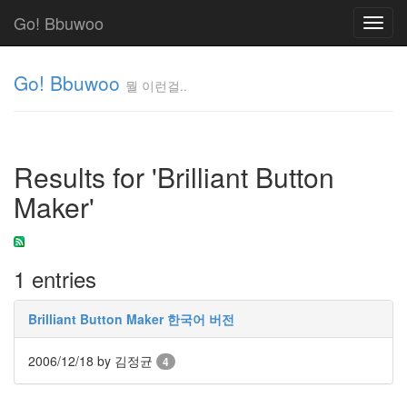
Go! Bbuwoo
Toggl
navig
Go! Bbuwoo
뭘 이런걸..
뭘
이
런
Results for 'Brilliant Button
걸..
김
Maker'
정
균
1 entries
Tag
Cloud
Brilliant Button Maker 한국어 버전
안
녕
2006/12/18
by 김정균
4
리