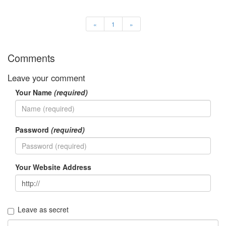
정
균
«
1
»
Daweikala
AA
Comments
1.5V
Li-
Leave your comment
ion
1280...
Your Name
(required)
1
by
김
Password
(required)
정
균
BASMAN
Your Website Address
BLB-
AA1650
방
전
Leave as secret
테
스