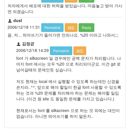
security
저자에게서 배포에 대한 허락을 받았습니다. 마음놓고 받아 가시
3
면 되겠습니다.
Scuba
Diving
dusl
0
2006/12/18 11:31
Permalink
M/D
Reply
제
음. 저... 띄어쓰기가 들어가면 안되나요. %20 이라고 나와서;;;
품
리
김정균
뷰
2006/12/18 14:29
Permalink
M/D
5
font 가 silkscreen 일 경우에만 공백 문자가 처리됩니다. 나
머지 font 에서는 모두 %20 으로 처리되더군요. 이건 gd 로
Recent
넘어갈때의 문제인듯 싶습니다.
Posts
저도 현재는 local 에서 실행할 수 있도록 하는데만 신경을
Daweikala
쓴지라..^^; 앞으로 해야 할일이 한글 font 사용할 수 있도록
AA
하는 것과 %20 문제를 처리해야 하는 문제는 해야할 일입
1.5V
니다. (이건 원 site 도 동일한 문제를 가지고 있습니다.)
Li-
ion
현재로서는 font 를 silkscreen 으로 하는 것 외에는 대안이
3800...
없습니다. 아니면 띄어쓰기를 하지 말든지..
by
김