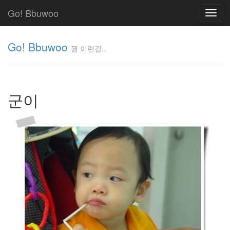
Go! Bbuwoo
Toggl
navig
Go! Bbuwoo
뭘 이런걸..
뭘
이
런
군이
걸..
김
정
균
Tag
Cloud
안
녕
리