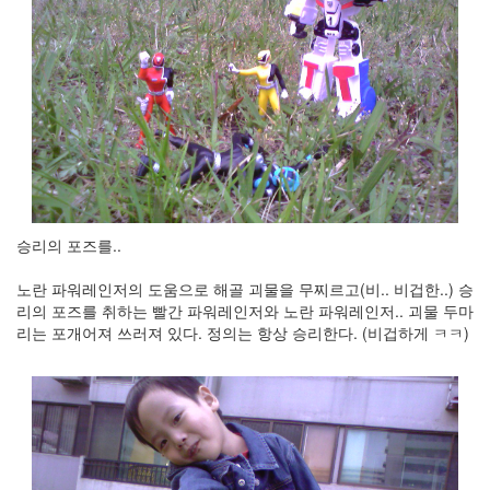
승리의 포즈를..
노란 파워레인저의 도움으로 해골 괴물을 무찌르고(비.. 비겁한..) 승
리의 포즈를 취하는 빨간 파워레인저와 노란 파워레인저.. 괴물 두마
리는 포개어져 쓰러져 있다. 정의는 항상 승리한다. (비겁하게 ㅋㅋ)