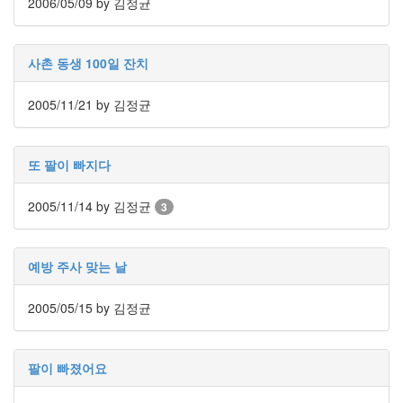
2006/05/09
by 김정균
Notices
Find!
사촌 동생 100일 잔치
Categories
2005/11/21
by 김정균
전
체
192
또 팔이 빠지다
주
절
2005/11/14
by 김정균
3
주
절
30
예방 주사 맞는 날
군
이
11
2005/05/15
by 김정균
둘
째
사
팔이 빠졌어요
고
일