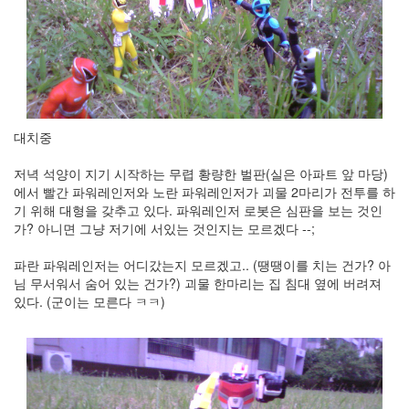
정
균
Daweikala
AA
1.5V
Li-
대치중
ion
1280...
저녁 석양이 지기 시작하는 무렵 황량한 벌판(실은 아파트 앞 마당)
1
에서 빨간 파워레인저와 노란 파워레인저가 괴물 2마리가 전투를 하
by
기 위해 대형을 갖추고 있다. 파워레인저 로봇은 심판을 보는 것인
김
가? 아니면 그냥 저기에 서있는 것인지는 모르겠다 --;
정
균
파란 파워레인저는 어디갔는지 모르겠고.. (땡땡이를 치는 건가? 아
님 무서워서 숨어 있는 건가?) 괴물 한마리는 집 침대 옆에 버려져
BASMAN
있다. (군이는 모른다 ㅋㅋ)
BLB-
AA1650
방
전
테
스