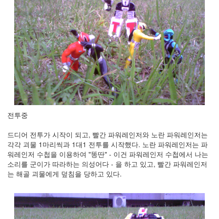
트
1
by
김
정
균
Liitokala
9V
6F22
충
전
전투중
지
방
드디어 전투가 시작이 되고, 빨간 파워레인저와 노란 파워레인저는
전...
각각 괴물 1마리씩과 1대1 전투를 시작했다. 노란 파워레인저는 파
워레인저 수첩을 이용하여 "똥딴" - 이건 파워레인저 수첩에서 나는
by
소리를 군이가 따라하는 의성어다 - 을 하고 있고, 빨간 파워레인저
김
는 해골 괴물에게 덮침을 당하고 있다.
정
균
하