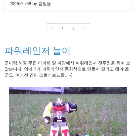
security
2005/01/08
by 김정균
3
Scuba
Diving
0
«
1
2
»
제
품
리
파워레인저 놀이
뷰
5
군이랑 해질 무렵 아파트 앞 마당에서 파워레인저 전투씬을 찍어 보
았습니다. 엄마에게 파워레인저 동화책으로 만들어 달라고 해야 겠
Recent
Posts
군요. 여기선 간단 스토리보드를.. :-)
Daweikala
AA
1.5V
Li-
ion
3800...
by
김