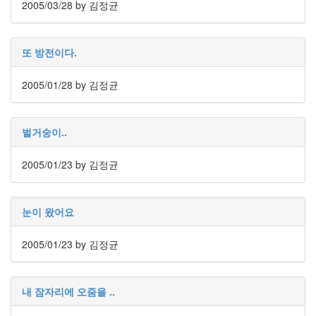
2005/03/28
by 김정균
지
3
Tech
143
또 방전이다.
안
녕
2005/01/28
by 김정균
리
눅
스
벌거숭이..
42
프
로
2005/01/23
by 김정균
그
래
밍
눈이 왔어요
57
Mozilla
2005/01/23
by 김정균
23
Tip
&
Trick
내 잠자리에 오줌을 ..
18