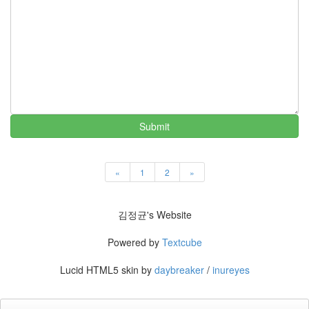
Submit
«
1
2
»
김정균's Website
Powered by
Textcube
Lucid HTML5 skin by
daybreaker
/
inureyes