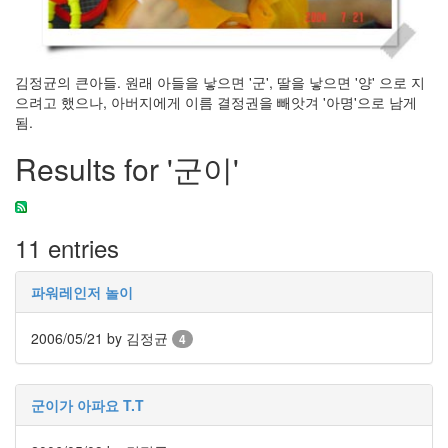
눅
스
김정균의 큰아들. 원래 아들을 낳으면 '군', 딸을 낳으면 '양' 으로 지
AnNyung
으려고 했으나, 아버지에게 이름 결정권을 빼앗겨 '아명'으로 남게
됨.
Firefox
Mozilla
Results for '군이'
군
이
표
11 entries
준
L10N
파워레인저 놀이
iPutty
AnNyung
2006/05/21
by 김정균
4
LInux
불
여
군이가 아파요 T.T
우