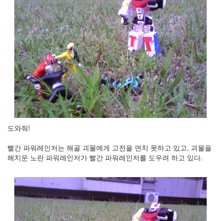
이
맥
스
엑
스
빔
XPH70.2
1
by
김
정
균
도와줘!
빨간 파워레인저는 해골 괴물에게 고전을 면치 못하고 있고, 괴물을
해치운 노란 파워레인저가 빨간 파워레인저를 도우려 하고 있다.