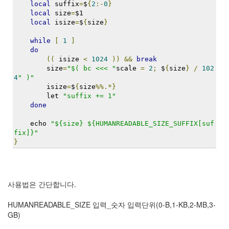
local
 suffix
=
$
{
2
:-
0
}
눅
local
 size
=
$1
local
 isize
=
$
{
size
}
스
while
[
1
]
AnNyung
do
((
 isize 
<
1024
))
&&
break
Firefox
        size
=
"$( bc <<< "
scale 
=
2
;
 $
{
size
}
/
102
4
" )"
Mozilla
        isize
=
$
{
size
%%.*}
군
        let 
"suffix += 1"
이
done
표
    echo 
"${size} ${HUMANREADABLE_SIZE_SUFFIX[suf
준
fix]}"
L10N
}
iPutty
AnNyung
LInux
사용법은 간단합니다.
불
여
HUMANREADABLE_SIZE 입력_숫자 입력단위(0-B,1-KB,2-MB,3-
우
GB)