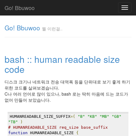
Go! Bbuwoo
Toggl
navig
Go! Bbuwoo
뭘 이런걸..
뭘
이
런
bash :: human readable size
걸..
김
code
정
균
디스크 크기나 네트워크 전송 대역폭 등을 단위대로 보기 좋게 하기
위한 코드를 살펴보겠습니다.
C나 여러 언어로 많이 있으나, bash 로는 딱히 마음에 드는 코드가
Tag
없어 만들어 보았습니다.
Cloud
안
HUMANREADABLE_SIZE_SUFFIX
=(
"B"
"KB"
"MB"
"GB"
녕
"TB"
)
# HUMANREADABLE_SIZE req_size base_suffix
리
function
 HUMANREADABLE_SIZE 
{