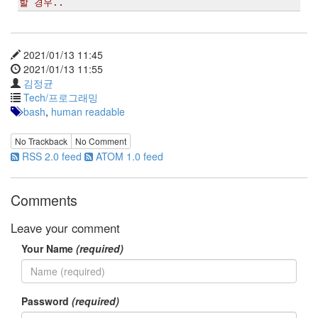
할 경우.. 
지
3
Tech
143
2021/01/13 11:45
안
2021/01/13 11:55
녕
김정균
리
Tech/프로그래밍
눅
bash
,
human readable
스
42
No Trackback
No Comment
프
RSS 2.0 feed
ATOM 1.0 feed
로
그
래
Comments
밍
57
Leave your comment
Mozilla
23
Your Name
(required)
Tip
&
Trick
Password
(required)
18