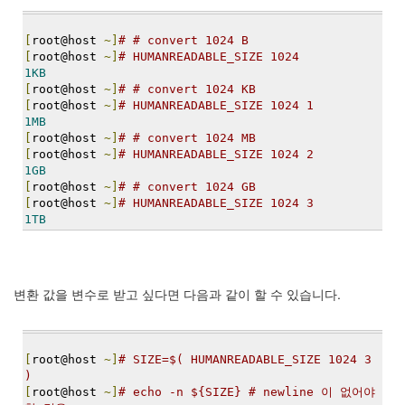
Notices
[
root@host 
~]
# # convert 1024 B
[
root@host 
~]
# HUMANREADABLE_SIZE 1024
Find!
1KB
[
root@host 
~]
# # convert 1024 KB
Categories
[
root@host 
~]
# HUMANREADABLE_SIZE 1024 1
1MB
전
[
root@host 
~]
# # convert 1024 MB
체
[
root@host 
~]
# HUMANREADABLE_SIZE 1024 2
192
1GB
주
[
root@host 
~]
# # convert 1024 GB
절
[
root@host 
~]
# HUMANREADABLE_SIZE 1024 3
주
1TB
절
30
군
이
변환 값을 변수로 받고 싶다면 다음과 같이 할 수 있습니다.
11
둘
째
사
[
root@host 
~]
# SIZE=$( HUMANREADABLE_SIZE 1024 3 
고
)
[
root@host 
~]
# echo -n ${SIZE} # newline 이 없어야 
일