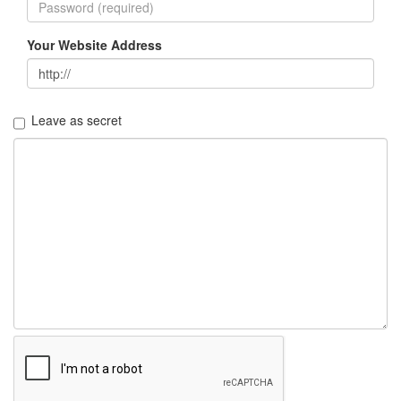
security
3
Scuba
Your Website Address
Diving
0
제
품
Leave as secret
리
뷰
5
Recent
Posts
Daweikala
AA
1.5V
Li-
ion
3800...
by
김