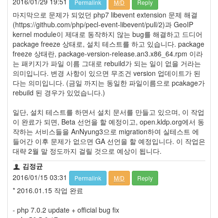
2016/01/29 19:51
Permalink
M/D
Reply
정
마지막으로 문제가 되었던 php7 libevent extension 문제 해결
균
(https://github.com/php/pecl-event-libevent/pull/2)과 GeoIP
kernel module이 제대로 동작하지 않는 bug를 해결하고 드디어
Daweikala
package freeze 상태로, 설치 테스트를 하고 있습니다. package
AA
freeze 상태란, package-version-release.an3.x86_64.rpm 이라
1.5V
는 패키지가 파일 이름 그대로 rebuild가 되는 일이 없을 거라는
Li-
의미입니다. 변경 사항이 있으면 무조건 version 업데이트가 된
ion
다는 의미입니다. (금일 까지는 동일한 파일이름으로 pcakage가
1280...
rebuild 된 경우가 있었습니다.)
1
by
일단, 설치 테스트를 하면서 설치 문서를 만들고 있으며, 이 작업
김
이 완료가 되면, Beta 선언을 할 예정이고, open.kldp.org에서 동
정
작하는 서비스들을 AnNyung3으로 migration하여 실테스트 에
균
들어간 이후 문제가 없으면 GA 선언을 할 예정입니다. 이 작업은
대략 2월 말 정도까지 걸릴 것으로 예상이 됩니다.
BASMAN
BLB-
김정균
AA1650
2016/01/15 03:31
Permalink
M/D
Reply
방
* 2016.01.15 작업 완료
전
테
- php 7.0.2 update + official bug fix
스