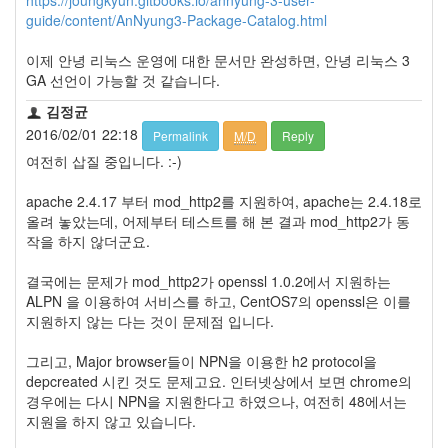
지
guide/content/AnNyung3-Package-Catalog.html
3
Tech
이제 안녕 리눅스 운영에 대한 문서만 완성하면, 안녕 리눅스 3
143
GA 선언이 가능할 것 같습니다.
안
녕
김정균
리
2016/02/01 22:18
Permalink
M/D
Reply
눅
여전히 삽질 중입니다. :-)
스
42
apache 2.4.17 부터 mod_http2를 지원하여, apache는 2.4.18로
프
올려 놓았는데, 어제부터 테스트를 해 본 결과 mod_http2가 동
로
작을 하지 않더군요.
그
래
결국에는 문제가 mod_http2가 openssl 1.0.2에서 지원하는
밍
ALPN 을 이용하여 서비스를 하고, CentOS7의 openssl은 이를
57
지원하지 않는 다는 것이 문제점 입니다.
Mozilla
23
그리고, Major browser들이 NPN을 이용한 h2 protocol을
Tip
depcreated 시킨 것도 문제고요. 인터넷상에서 보면 chrome의
&
경우에는 다시 NPN을 지원한다고 하였으나, 여전히 48에서는
Trick
지원을 하지 않고 있습니다.
18