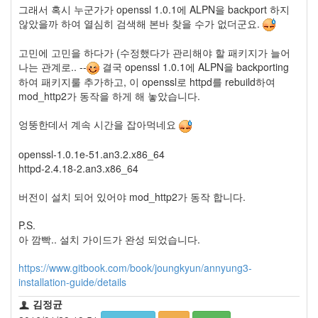
security
그래서 혹시 누군가가 openssl 1.0.1에 ALPN을 backport 하지
3
않았을까 하여 열심히 검색해 본바 찾을 수가 없더군요.
Scuba
Diving
고민에 고민을 하다가 (수정했다가 관리해야 할 패키지가 늘어
0
나는 관계로.. --
결국 openssl 1.0.1에 ALPN을 backporting
제
하여 패키지룰 추가하고, 이 openssl로 httpd를 rebuild하여
품
mod_http2가 동작을 하게 해 놓았습니다.
리
뷰
엉뚱한데서 계속 시간을 잡아먹네요
5
openssl-1.0.1e-51.an3.2.x86_64
Recent
httpd-2.4.18-2.an3.x86_64
Posts
버전이 설치 되어 있어야 mod_http2가 동작 합니다.
Daweikala
AA
P.S.
1.5V
아 깜빡.. 설치 가이드가 완성 되었습니다.
Li-
ion
https://www.gitbook.com/book/joungkyun/annyung3-
3800...
installation-guide/details
by
김정균
김