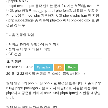
- php56 5.6.17
트
- httpd event mpm 동작 안하는 문제 fix. 기본 MPM을 event 로
1
변경. php 환경은 mod_php 보다 php-fpm을 사용하는 것을 권
by
장. php56은 mod_php 지원하지 않고 php-cli/php-fpm 만 지원
김
- php subpackage 중 이름이 php-xxx 에서 php-pecl-xxx 로 변
정
경된 것 다수
균
* 다음 진행할 작업
Liitokala
9V
- 서비스 환경에 투입하여 동작 확인
6F22
- 설치 문서 및 기타 문서 작업
충
- GE 선언
전
지
김정균
방
2016/01/09 04:25
Permalink
M/D
Reply
전...
2015-12-22 마지막 커멘트 후 소식이 뜸했습니다. :-)
by
현재 안녕 3의 php 5.6을 php 7 로 변경을 했습니다. 기존의 php
김
5.6은 php5 package(기본 패키지 아님)으로 지원할 예정이며,
정
php7과의 공존을 위하여 php5-cli와 php5-fpm만 지원할 예정입
균
니다.
하
현재 남은 작업은 다음과 같습니다.