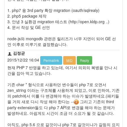
이
맥
1. php7 용 3rd party 확장 migration (oauth/sqlrealy)
스
2. php5 package 제작
엑
3. 안녕 3 실환경 migration 테스트 (http://open.kldp.org ..)
스
4. 문서 작성 및 GE 선언
빔
XPH70.2
node-js와 mongodb 관련은 릴리즈가 너무 지연이 되어 GE 선
1
언 이후로 미루기로 결정했습니다.
by
김
김정균
정
2015/12/22 16:04
Permalink
M/D
Reply
균
현재 PHP 7 반영을 하고 있는데, 여기서 의외의 복병을 만나 시
간을 잡아 먹고 있습니다.
기존 char * 형식으로 사용하던 변수들이 php 7로 오면서
zen_string 이라는 구조체를 사용하게 되었고, 이로 인하여, 기존
의 patch에서 이를 다 변경해야 하는 이슈가 발생하네요.(패키들
을 거의 새로 다시 작성 해야 한다는 --
그리고 기존의 third
party extension들도 다 php 7 API로 변경을 해야 하는 문제가
발생하네요. 아쉽게도 시간이 조금 더 소요가 될 것 같습니다.
아직도, php 5.6 으로 갈것이냐 php 7로 갈것이냐가 갈등의 요지