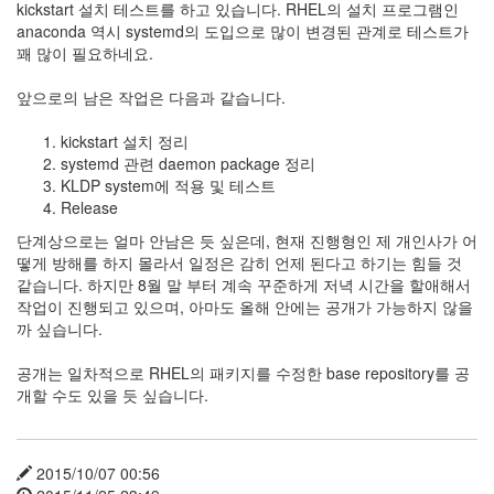
kickstart 설치 테스트를 하고 있습니다. RHEL의 설치 프로그램인
눅
anaconda 역시 systemd의 도입으로 많이 변경된 관계로 테스트가
스
꽤 많이 필요하네요.
AnNyung
앞으로의 남은 작업은 다음과 같습니다.
Firefox
kickstart 설치 정리
systemd 관련 daemon package 정리
Mozilla
KLDP system에 적용 및 테스트
군
Release
이
단계상으로는 얼마 안남은 듯 싶은데, 현재 진행형인 제 개인사가 어
표
떻게 방해를 하지 몰라서 일정은 감히 언제 된다고 하기는 힘들 것
준
같습니다. 하지만 8월 말 부터 계속 꾸준하게 저녁 시간을 할애해서
작업이 진행되고 있으며, 아마도 올해 안에는 공개가 가능하지 않을
L10N
까 싶습니다.
iPutty
AnNyung
공개는 일차적으로 RHEL의 패키지를 수정한 base repository를 공
LInux
개할 수도 있을 듯 싶습니다.
불
여
우
2015/10/07 00:56