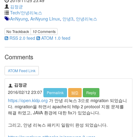
2015/11/25 23:49
Notices
김정균
Tech/안녕리눅스
AnNyung
,
AnNyung LInux
,
안녕3
,
안녕리눅스
Find!
No Trackback
10
Comments
Categories
RSS 2.0 feed
ATOM 1.0 feed
전
체
192
Comments
주
절
ATOM Feed Link
주
절
30
김정균
군
2016/02/12 23:07
Permalink
M/D
Reply
이
https://open.kldp.org
가 안녕 리눅스 3으로 migration 되었습니
11
다. migration을 하면서 apache의 http 2 protocol 지원 문제를
둘
해결 하였고, JAVA 환경에 대한 fix가 있었습니다.
째
사
그리고, 안녕 리눅스 패키지 일람이 완성 되었습니다.
고
일
https://joungkyun.gitbooks.io/annyung-3-user-