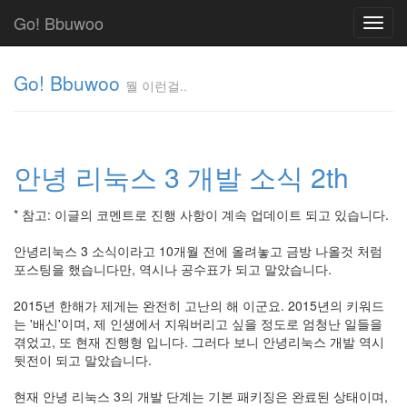
Go! Bbuwoo
Toggl
navig
Go! Bbuwoo
뭘 이런걸..
뭘
이
런
안녕 리눅스 3 개발 소식 2th
걸..
김
정
* 참고: 이글의 코멘트로 진행 사항이 계속 업데이트 되고 있습니다.
균
안녕리눅스 3 소식이라고 10개월 전에 올려놓고 금방 나올것 처럼
포스팅을 했습니다만, 역시나 공수표가 되고 말았습니다.
Tag
Cloud
2015년 한해가 제게는 완전히 고난의 해 이군요. 2015년의 키워드
는 '배신'이며, 제 인생에서 지워버리고 싶을 정도로 엄청난 일들을
안
겪었고, 또 현재 진행형 입니다. 그러다 보니 안녕리눅스 개발 역시
녕
뒷전이 되고 말았습니다.
리
현재 안녕 리눅스 3의 개발 단계는 기본 패키징은 완료된 상태이며,