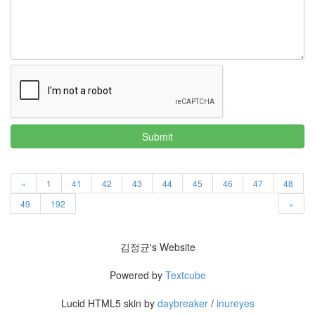
Submit
«
1
41
42
43
44
45
46
47
48
49
192
»
김정균's Website
Powered by
Textcube
Lucid HTML5 skin by
daybreaker
/
inureyes