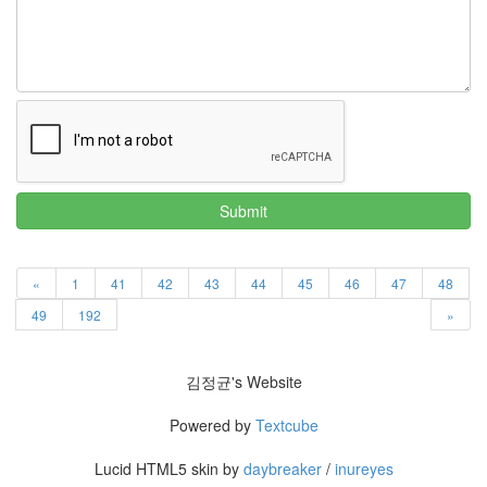
Submit
«
1
41
42
43
44
45
46
47
48
49
192
»
김정균's Website
Powered by
Textcube
Lucid HTML5 skin by
daybreaker
/
inureyes