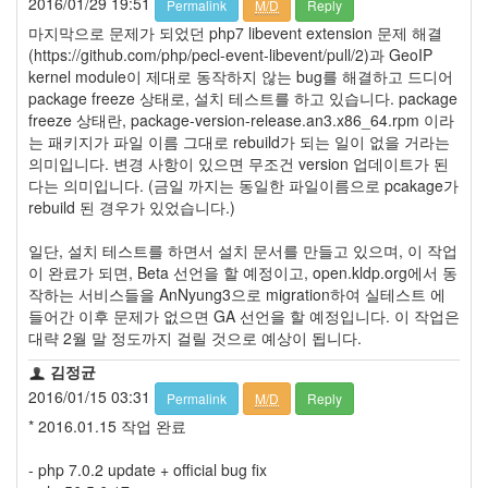
2016/01/29 19:51
Permalink
M/D
Reply
정
마지막으로 문제가 되었던 php7 libevent extension 문제 해결
균
(https://github.com/php/pecl-event-libevent/pull/2)과 GeoIP
kernel module이 제대로 동작하지 않는 bug를 해결하고 드디어
Daweikala
package freeze 상태로, 설치 테스트를 하고 있습니다. package
AA
freeze 상태란, package-version-release.an3.x86_64.rpm 이라
1.5V
는 패키지가 파일 이름 그대로 rebuild가 되는 일이 없을 거라는
Li-
의미입니다. 변경 사항이 있으면 무조건 version 업데이트가 된
ion
다는 의미입니다. (금일 까지는 동일한 파일이름으로 pcakage가
1280...
rebuild 된 경우가 있었습니다.)
1
by
일단, 설치 테스트를 하면서 설치 문서를 만들고 있으며, 이 작업
김
이 완료가 되면, Beta 선언을 할 예정이고, open.kldp.org에서 동
정
작하는 서비스들을 AnNyung3으로 migration하여 실테스트 에
균
들어간 이후 문제가 없으면 GA 선언을 할 예정입니다. 이 작업은
대략 2월 말 정도까지 걸릴 것으로 예상이 됩니다.
BASMAN
BLB-
김정균
AA1650
2016/01/15 03:31
Permalink
M/D
Reply
방
* 2016.01.15 작업 완료
전
테
- php 7.0.2 update + official bug fix
스