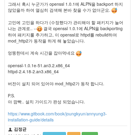
security
그래서 혹시 누군가가 openssl 1.0.1에 ALPN을 backport 하지
3
않았을까 하여 열심히 검색해 본바 찾을 수가 없더군요.
Scuba
Diving
고민에 고민을 하다가 (수정했다가 관리해야 할 패키지가 늘어
0
나는 관계로.. --
결국 openssl 1.0.1에 ALPN을 backporting
제
하여 패키지룰 추가하고, 이 openssl로 httpd를 rebuild하여
품
mod_http2가 동작을 하게 해 놓았습니다.
리
뷰
엉뚱한데서 계속 시간을 잡아먹네요
5
openssl-1.0.1e-51.an3.2.x86_64
Recent
httpd-2.4.18-2.an3.x86_64
Posts
버전이 설치 되어 있어야 mod_http2가 동작 합니다.
Daweikala
AA
P.S.
1.5V
아 깜빡.. 설치 가이드가 완성 되었습니다.
Li-
ion
https://www.gitbook.com/book/joungkyun/annyung3-
3800...
installation-guide/details
by
김정균
김