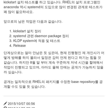
kickstart 설치 테스트를 하고 있습니다. RHEL의 설치 프로그램인
눅
anaconda 역시 systemd의 도입으로 많이 변경된 관계로 테스트가
스
꽤 많이 필요하네요.
AnNyung
앞으로의 남은 작업은 다음과 같습니다.
Firefox
kickstart 설치 정리
systemd 관련 daemon package 정리
Mozilla
KLDP system에 적용 및 테스트
군
Release
이
단계상으로는 얼마 안남은 듯 싶은데, 현재 진행형인 제 개인사가 어
표
떻게 방해를 하지 몰라서 일정은 감히 언제 된다고 하기는 힘들 것
준
같습니다. 하지만 8월 말 부터 계속 꾸준하게 저녁 시간을 할애해서
작업이 진행되고 있으며, 아마도 올해 안에는 공개가 가능하지 않을
L10N
까 싶습니다.
iPutty
AnNyung
공개는 일차적으로 RHEL의 패키지를 수정한 base repository를 공
LInux
개할 수도 있을 듯 싶습니다.
불
여
우
2015/10/07 00:56