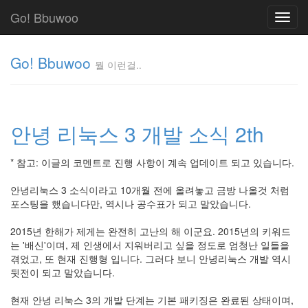
Go! Bbuwoo
Toggl
navig
Go! Bbuwoo
뭘 이런걸..
뭘
이
런
안녕 리눅스 3 개발 소식 2th
걸..
김
정
* 참고: 이글의 코멘트로 진행 사항이 계속 업데이트 되고 있습니다.
균
안녕리눅스 3 소식이라고 10개월 전에 올려놓고 금방 나올것 처럼
포스팅을 했습니다만, 역시나 공수표가 되고 말았습니다.
Tag
Cloud
2015년 한해가 제게는 완전히 고난의 해 이군요. 2015년의 키워드
는 '배신'이며, 제 인생에서 지워버리고 싶을 정도로 엄청난 일들을
안
겪었고, 또 현재 진행형 입니다. 그러다 보니 안녕리눅스 개발 역시
녕
뒷전이 되고 말았습니다.
리
현재 안녕 리눅스 3의 개발 단계는 기본 패키징은 완료된 상태이며,