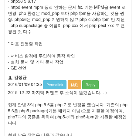
- php56 5.6.17
트
- httpd event mpm 동작 안하는 문제 fix. 기본 MPM을 event 로
1
변경. php 환경은 mod_php 보다 php-fpm을 사용하는 것을 권
by
장. php56은 mod_php 지원하지 않고 php-cli/php-fpm 만 지원
김
- php subpackage 중 이름이 php-xxx 에서 php-pecl-xxx 로 변
정
경된 것 다수
균
* 다음 진행할 작업
Liitokala
9V
- 서비스 환경에 투입하여 동작 확인
6F22
- 설치 문서 및 기타 문서 작업
충
- GE 선언
전
지
김정균
방
2016/01/09 04:25
Permalink
M/D
Reply
전...
2015-12-22 마지막 커멘트 후 소식이 뜸했습니다. :-)
by
현재 안녕 3의 php 5.6을 php 7 로 변경을 했습니다. 기존의 php
김
5.6은 php5 package(기본 패키지 아님)으로 지원할 예정이며,
정
php7과의 공존을 위하여 php5-cli와 php5-fpm만 지원할 예정입
균
니다.
하
현재 남은 작업은 다음과 같습니다.