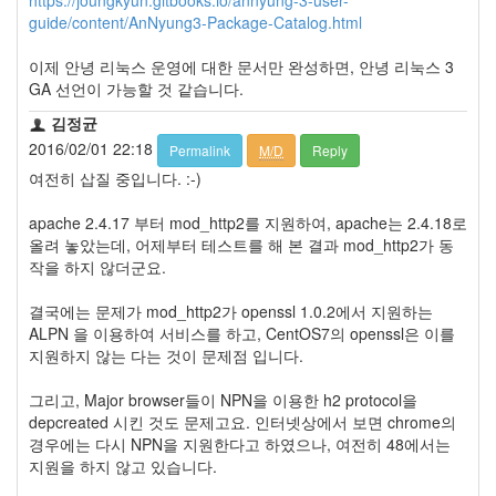
지
guide/content/AnNyung3-Package-Catalog.html
3
Tech
이제 안녕 리눅스 운영에 대한 문서만 완성하면, 안녕 리눅스 3
143
GA 선언이 가능할 것 같습니다.
안
녕
김정균
리
2016/02/01 22:18
Permalink
M/D
Reply
눅
여전히 삽질 중입니다. :-)
스
42
apache 2.4.17 부터 mod_http2를 지원하여, apache는 2.4.18로
프
올려 놓았는데, 어제부터 테스트를 해 본 결과 mod_http2가 동
로
작을 하지 않더군요.
그
래
결국에는 문제가 mod_http2가 openssl 1.0.2에서 지원하는
밍
ALPN 을 이용하여 서비스를 하고, CentOS7의 openssl은 이를
57
지원하지 않는 다는 것이 문제점 입니다.
Mozilla
23
그리고, Major browser들이 NPN을 이용한 h2 protocol을
Tip
depcreated 시킨 것도 문제고요. 인터넷상에서 보면 chrome의
&
경우에는 다시 NPN을 지원한다고 하였으나, 여전히 48에서는
Trick
지원을 하지 않고 있습니다.
18