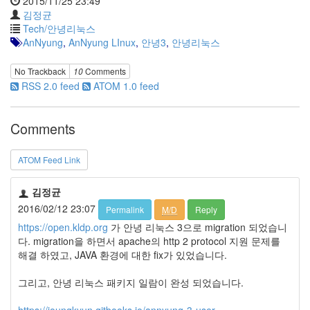
2015/11/25 23:49
Notices
김정균
Tech/안녕리눅스
AnNyung
,
AnNyung LInux
,
안녕3
,
안녕리눅스
Find!
No Trackback
10
Comments
Categories
RSS 2.0 feed
ATOM 1.0 feed
전
체
192
Comments
주
절
ATOM Feed Link
주
절
30
김정균
군
2016/02/12 23:07
Permalink
M/D
Reply
이
https://open.kldp.org
가 안녕 리눅스 3으로 migration 되었습니
11
다. migration을 하면서 apache의 http 2 protocol 지원 문제를
둘
해결 하였고, JAVA 환경에 대한 fix가 있었습니다.
째
사
그리고, 안녕 리눅스 패키지 일람이 완성 되었습니다.
고
일
https://joungkyun.gitbooks.io/annyung-3-user-