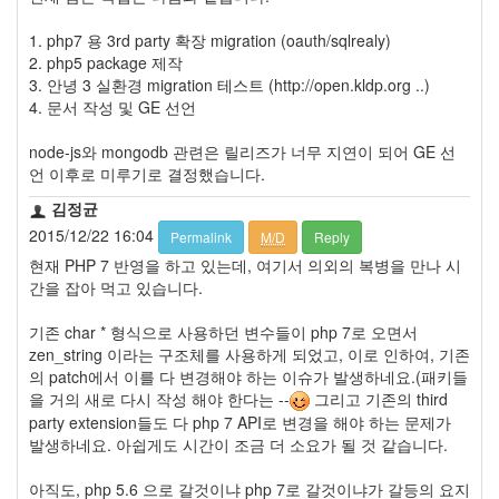
이
맥
1. php7 용 3rd party 확장 migration (oauth/sqlrealy)
스
2. php5 package 제작
엑
3. 안녕 3 실환경 migration 테스트 (http://open.kldp.org ..)
스
4. 문서 작성 및 GE 선언
빔
XPH70.2
node-js와 mongodb 관련은 릴리즈가 너무 지연이 되어 GE 선
1
언 이후로 미루기로 결정했습니다.
by
김
김정균
정
2015/12/22 16:04
Permalink
M/D
Reply
균
현재 PHP 7 반영을 하고 있는데, 여기서 의외의 복병을 만나 시
간을 잡아 먹고 있습니다.
기존 char * 형식으로 사용하던 변수들이 php 7로 오면서
zen_string 이라는 구조체를 사용하게 되었고, 이로 인하여, 기존
의 patch에서 이를 다 변경해야 하는 이슈가 발생하네요.(패키들
을 거의 새로 다시 작성 해야 한다는 --
그리고 기존의 third
party extension들도 다 php 7 API로 변경을 해야 하는 문제가
발생하네요. 아쉽게도 시간이 조금 더 소요가 될 것 같습니다.
아직도, php 5.6 으로 갈것이냐 php 7로 갈것이냐가 갈등의 요지