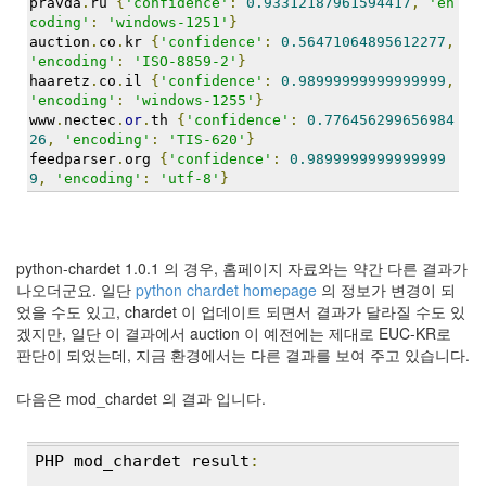
pravda
.
ru 
{
'confidence'
:
0.93312187961594417
,
'en
지
coding'
:
'windows-1251'
}
3
auction
.
co
.
kr 
{
'confidence'
:
0.56471064895612277
,
Tech
'encoding'
:
'ISO-8859-2'
}
143
haaretz
.
co
.
il 
{
'confidence'
:
0.98999999999999999
,
안
'encoding'
:
'windows-1255'
}
녕
www
.
nectec
.
or
.
th 
{
'confidence'
:
0.776456299656984
리
26
,
'encoding'
:
'TIS-620'
}
feedparser
.
org 
{
'confidence'
:
0.9899999999999999
눅
9
,
'encoding'
:
'utf-8'
}
스
42
프
로
python-chardet 1.0.1 의 경우, 홈페이지 자료와는 약간 다른 결과가
그
나오더군요. 일단
python chardet homepage
의 정보가 변경이 되
래
었을 수도 있고, chardet 이 업데이트 되면서 결과가 달라질 수도 있
밍
겠지만, 일단 이 결과에서 auction 이 예전에는 제대로 EUC-KR로
57
판단이 되었는데, 지금 환경에서는 다른 결과를 보여 주고 있습니다.
Mozilla
23
다음은 mod_chardet 의 결과 입니다.
Tip
&
Trick
PHP mod_chardet result
:
18