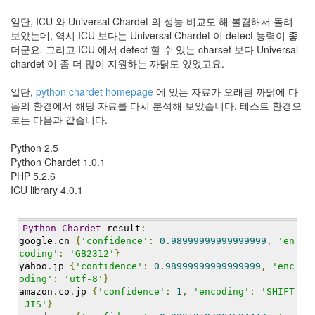
Notices
일단, ICU 와 Universal Chardet 의 성능 비교도 해 볼겸해서 돌려
보았는데, 역시 ICU 보다는 Universal Chardet 이 detect 능력이 좋
Find!
더군요. 그리고 ICU 에서 detect 할 수 있는 charset 보다 Universal
chardet 이 좀 더 많이 지원하는 까닭도 있었고요.
Categories
일단,
python chardet homepage
에 있는 자료가 오래된 까닭에 다
전
음의 환경에서 해당 자료를 다시 분석해 보았습니다. 테스트 환경으
체
로는 다음과 같습니다.
192
주
Python 2.5
절
Python Chardet 1.0.1
주
PHP 5.2.6
절
ICU library 4.0.1
30
군
이
Python
Chardet
 result
:
11
google
.
cn 
{
'confidence'
:
0.98999999999999999
,
'en
둘
coding'
:
'GB2312'
}
째
yahoo
.
jp 
{
'confidence'
:
0.98999999999999999
,
'enc
사
oding'
:
'utf-8'
}
amazon
.
co
.
jp 
{
'confidence'
:
1
,
'encoding'
:
'SHIFT
고
_JIS'
}
일