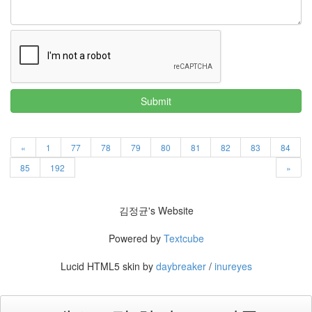
Submit
«
1
77
78
79
80
81
82
83
84
85
192
»
김정균's Website
Powered by
Textcube
Lucid HTML5 skin by
daybreaker
/
inureyes