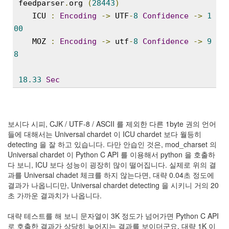
 feedparser
.
org 
(
28443
)
트
ICU 
:
Encoding
->
 UTF
-
8
Confidence
->
1
1
by
00
김
MOZ 
:
Encoding
->
 utf
-
8
Confidence
->
9
정
8
균
Liitokala
18.33
Sec
9V
6F22
충
전
보시다 시피, CJK / UTF-8 / ASCII 를 제외한 다른 1byte 권의 언어
지
들에 대해서는 Universal chardet 이 ICU chardet 보다 월등히
방
detecting 을 잘 하고 있습니다. 다만 안습인 것은, mod_charset 의
전...
Universal chardet 이 Python C API 를 이용해서 python 을 호출하
다 보니, ICU 보다 성능이 굉장히 많이 떨어집니다. 실제로 위의 결
by
과를 Universal chadet 체크를 하지 않는다면, 대략 0.04초 정도에
김
결과가 나옵니디만, Universal chardet detecting 을 시키니 거의 20
정
초 가까운 결과치가 나옵니다.
균
대략 테스트를 해 보니 문자열이 3K 정도가 넘어가면 Python C API
하
로 호출한 결과가 상당히 늦어지는 결과를 보이더군요. 대략 1K 이