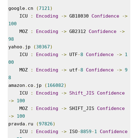
security
3
google
.
cn 
(
7121
)
Scuba
    ICU 
:
Encoding
->
 GB18030 
Confidence
->
Diving
100
0
제
MOZ 
:
Encoding
->
 GB2312 
Confidence
->
품
98
리
yahoo
.
jp 
(
30367
)
뷰
ICU 
:
Encoding
->
 UTF
-
8
Confidence
->
1
5
00
MOZ 
:
Encoding
->
 utf
-
8
Confidence
->
9
Recent
Posts
8
amazon
.
co
.
jp 
(
166082
)
Daweikala
ICU 
:
Encoding
->
Shift_JIS
Confidence
AA
1.5V
->
100
Li-
MOZ 
:
Encoding
->
 SHIFT_JIS 
Confidence
ion
->
100
3800...
pravda
.
ru 
(
97826
)
by
ICU 
:
Encoding
->
 ISO
-
8859
-
1
Confidence
김