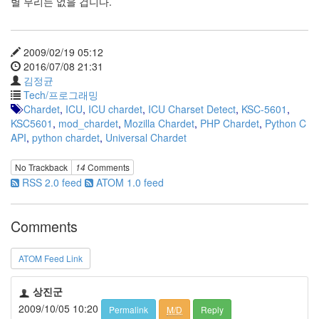
별 무리는 없을 겁니다.
2009/02/19 05:12
2016/07/08 21:31
김정균
Tech/프로그래밍
Chardet
,
ICU
,
ICU chardet
,
ICU Charset Detect
,
KSC-5601
,
KSC5601
,
mod_chardet
,
Mozilla Chardet
,
PHP Chardet
,
Python C
API
,
python chardet
,
Universal Chardet
No Trackback
14
Comments
RSS 2.0 feed
ATOM 1.0 feed
Comments
ATOM Feed Link
상진군
2009/10/05 10:20
Permalink
M/D
Reply