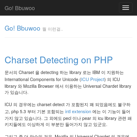
Go! Bbuwoo
Toggl
navig
Go! Bbuwoo
뭘 이런걸..
뭘
이
런
Charset Detecting on PHP
걸..
김
정
문서의 Charset 을 detecting 하는 library 로는 IBM 이 지원하는
균
ICU Project
International Components for Unicode (
) 의 ICU
library 와 Mozilla Browser 에서 이용하는 Universal Chardet library
가 있습니다.
Tag
Cloud
ICU 의 경우에는 charset detect 가 포함된지 꽤 되었음에도 불구하
안
intl extension
고, php 5.3 부터 기본 포함되는
에는 이 기능이 들어
가지 않고 있습니다. 그 외에도 pecl 이나 pear 의 icu library 관련 패
녕
키지들에도 이상하게 이 부분만 들어가지 않고 있군요.
리
그리고 좀 더 안습인 것은, Mozilla 의 Universal Chardet 의 경우에