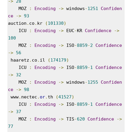
->
28
정
MOZ 
:
Encoding
->
 windows
-
1251
Confiden
균
ce
->
93
Daweikala
auction
.
co
.
kr 
(
101330
)
AA
ICU 
:
Encoding
->
 EUC
-
KR 
Confidence
->
1.5V
100
Li-
MOZ 
:
Encoding
->
 ISO
-
8859
-
2
Confidence
ion
1280...
->
56
1
 haaretz
.
co
.
il 
(
174179
)
by
ICU 
:
Encoding
->
 ISO
-
8859
-
1
Confidence
김
->
32
정
균
MOZ 
:
Encoding
->
 windows
-
1255
Confiden
ce
->
98
BASMAN
 www
.
nectec
.
or
.
th 
(
41527
)
BLB-
ICU 
:
Encoding
->
 ISO
-
8859
-
1
Confidence
AA1650
방
->
37
전
MOZ 
:
Encoding
->
 TIS
-
620
Confidence
->
테
77
스