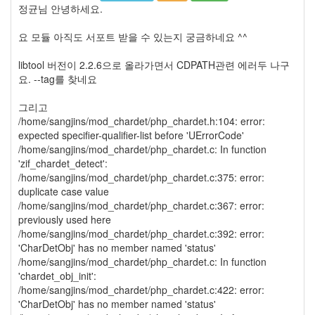
정균님 안녕하세요.
요 모듈 아직도 서포트 받을 수 있는지 궁금하네요 ^^
libtool 버전이 2.2.6으로 올라가면서 CDPATH관련 에러두 나구
요. --tag를 찾네요
그리고
/home/sangjins/mod_chardet/php_chardet.h:104: error:
expected specifier-qualifier-list before 'UErrorCode'
/home/sangjins/mod_chardet/php_chardet.c: In function
'zif_chardet_detect':
/home/sangjins/mod_chardet/php_chardet.c:375: error:
duplicate case value
/home/sangjins/mod_chardet/php_chardet.c:367: error:
previously used here
/home/sangjins/mod_chardet/php_chardet.c:392: error:
'CharDetObj' has no member named 'status'
/home/sangjins/mod_chardet/php_chardet.c: In function
'chardet_obj_init':
/home/sangjins/mod_chardet/php_chardet.c:422: error:
'CharDetObj' has no member named 'status'