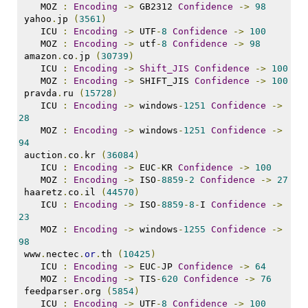
    MOZ 
:
Encoding
->
 GB2312 
Confidence
->
98
 yahoo
.
jp 
(
3561
)
    ICU 
:
Encoding
->
 UTF
-
8
Confidence
->
100
    MOZ 
:
Encoding
->
 utf
-
8
Confidence
->
98
 amazon
.
co
.
jp 
(
30739
)
    ICU 
:
Encoding
->
Shift_JIS
Confidence
->
100
    MOZ 
:
Encoding
->
 SHIFT_JIS 
Confidence
->
100
 pravda
.
ru 
(
15728
)
    ICU 
:
Encoding
->
 windows
-
1251
Confidence
->
28
    MOZ 
:
Encoding
->
 windows
-
1251
Confidence
->
94
 auction
.
co
.
kr 
(
36084
)
    ICU 
:
Encoding
->
 EUC
-
KR 
Confidence
->
100
    MOZ 
:
Encoding
->
 ISO
-
8859
-
2
Confidence
->
27
 haaretz
.
co
.
il 
(
44570
)
    ICU 
:
Encoding
->
 ISO
-
8859
-
8
-
I 
Confidence
->
23
    MOZ 
:
Encoding
->
 windows
-
1255
Confidence
->
98
 www
.
nectec
.
or
.
th 
(
10425
)
    ICU 
:
Encoding
->
 EUC
-
JP 
Confidence
->
64
    MOZ 
:
Encoding
->
 TIS
-
620
Confidence
->
76
 feedparser
.
org 
(
5854
)
    ICU 
:
Encoding
->
 UTF
-
8
Confidence
->
100