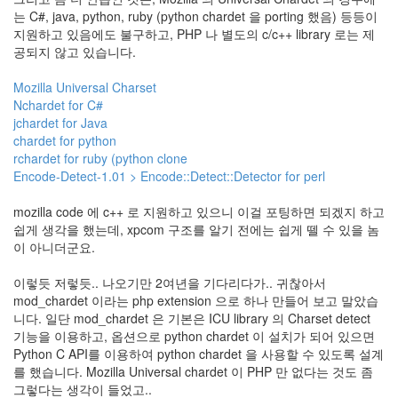
눅
는 C#, java, python, ruby (python chardet 을 porting 했음) 등등이
지원하고 있음에도 불구하고, PHP 나 별도의 c/c++ library 로는 제
스
공되지 않고 있습니다.
AnNyung
Mozilla Universal Charset
Nchardet for C#
Firefox
jchardet for Java
Mozilla
chardet for python
rchardet for ruby (python clone
군
Encode-Detect-1.01 > Encode::Detect::Detector for perl
이
표
mozilla code 에 c++ 로 지원하고 있으니 이걸 포팅하면 되겠지 하고
준
쉽게 생각을 했는데, xpcom 구조를 알기 전에는 쉽게 뗄 수 있을 놈
이 아니더군요.
L10N
iPutty
이렇듯 저렇듯.. 나오기만 2여년을 기다리다가.. 귀찮아서
AnNyung
mod_chardet 이라는 php extension 으로 하나 만들어 보고 말았습
LInux
니다. 일단 mod_chardet 은 기본은 ICU library 의 Charset detect
불
기능을 이용하고, 옵션으로 python chardet 이 설치가 되어 있으면
여
Python C API를 이용하여 python chardet 을 사용할 수 있도록 설계
우
를 했습니다. Mozilla Universal chardet 이 PHP 만 없다는 것도 좀
그렇다는 생각이 들었고..