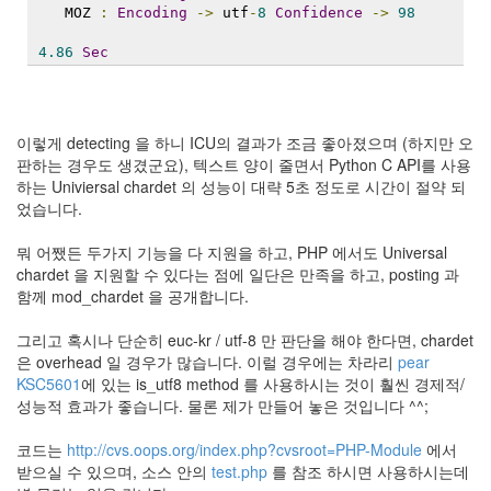
    MOZ 
:
Encoding
->
 utf
-
8
Confidence
->
98
4.86
Sec
이렇게 detecting 을 하니 ICU의 결과가 조금 좋아졌으며 (하지만 오
판하는 경우도 생겼군요), 텍스트 양이 줄면서 Python C API를 사용
하는 Univiersal chardet 의 성능이 대략 5초 정도로 시간이 절약 되
었습니다.
뭐 어쨌든 두가지 기능을 다 지원을 하고, PHP 에서도 Universal
chardet 을 지원할 수 있다는 점에 일단은 만족을 하고, posting 과
함께 mod_chardet 을 공개합니다.
그리고 혹시나 단순히 euc-kr / utf-8 만 판단을 해야 한다면, chardet
은 overhead 일 경우가 많습니다. 이럴 경우에는 차라리
pear
KSC5601
에 있는 is_utf8 method 를 사용하시는 것이 훨씬 경제적/
성능적 효과가 좋습니다. 물론 제가 만들어 놓은 것입니다 ^^;
코드는
http://cvs.oops.org/index.php?cvsroot=PHP-Module
에서
받으실 수 있으며, 소스 안의
test.php
를 참조 하시면 사용하시는데