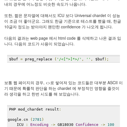
이
내의 경우에 어느정도 비슷한 속도가 나옵니다.
맥
스
또한, 짧은 문자열에 대해서도 ICU 보다 Universal chardet 이 성능
엑
이 조금 더 좋더군요. 그래도 한글 기준으로 테스트를 했을 때, 한글
스
10글자 정도는 받아야지 왠만한 confidence 가 나오게 됩니다.
빔
XPH70.2
다음의 결과는 web page 에서 html code 를 삭제하고 나온 결과 입
1
니다. 다음의 코드가 사용이 되었습니다.
by
김
정
$buf 
=
 preg_replace 
(
'/<[^>]*>/'
,
''
,
 $buf
);
균
보통 웹 페이지의 경우, <>로 쌓여져 있는 코드들은 대부분 ASCII 이
기 때문에 확률적 판단을 하는 chardet 에 부정적인 영향을 줄것이
라 생각을 하고 한번 시도를 해 보았습니다.
PHP mod_chardet result
:
google
.
cn 
(
2781
)
    ICU 
:
Encoding
->
 GB18030 
Confidence
->
100