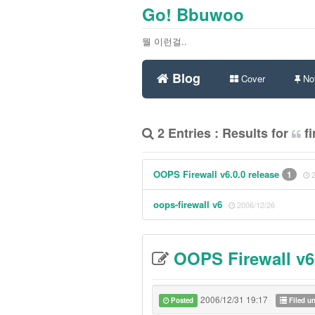
Go! Bbuwoo
뭘 이런걸..
Blog
Cover
Not
2 Entries : Results for
fi
OOPS Firewall v6.0.0 release
1
oops-firewall v6
2006/12/26
OOPS Firewall v6.
2006/12/31 19:17
Posted
Filed u