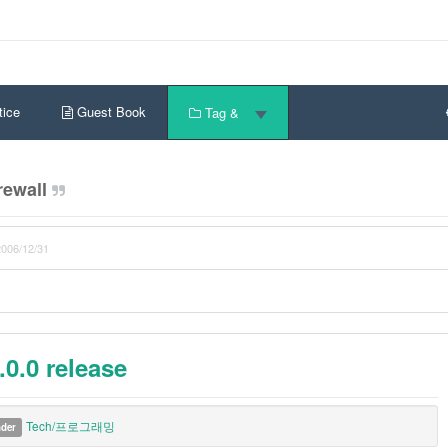
ice
Guest Book
Tag &
rewall
2006/12/31
0.0 release
Tech/프로그래밍
nder