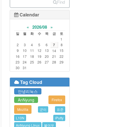
Find
Calendar
«
2026/08
»
일
월
화
수
목
금
토
1
2
3
4
5
6
7
8
9
10
11
12
13
15
14
16
17
18
19
20
21
22
23
24
25
26
27
28
29
30
31
Tag Cloud
안녕리눅스
AnNyung
Firefox
Mozilla
군이
표준
L10N
iPutty
AnNyung LInux
불여우