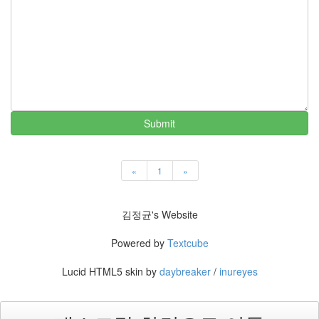
Submit
«
1
»
김정균's Website
Powered by
Textcube
Lucid HTML5 skin by
daybreaker
/
inureyes