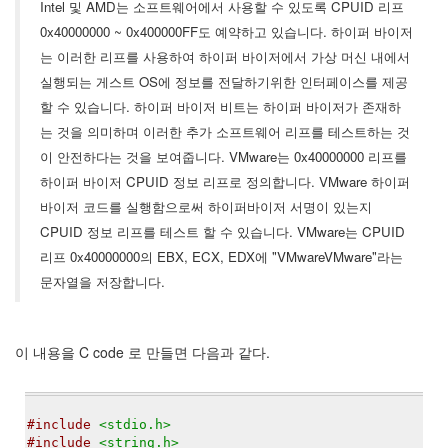
Intel 및 AMD는 소프트웨어에서 사용할 수 있도록 CPUID 리프
Notices
0x40000000 ~ 0x400000FF도 예약하고 있습니다. 하이퍼 바이저
는 이러한 리프를 사용하여 하이퍼 바이저에서 가상 머신 내에서
Find!
실행되는 게스트 OS에 정보를 전달하기위한 인터페이스를 제공
할 수 있습니다. 하이퍼 바이저 비트는 하이퍼 바이저가 존재하
Categories
는 것을 의미하며 이러한 추가 소프트웨어 리프를 테스트하는 것
전
이 안전하다는 것을 보여줍니다. VMware는 0x40000000 리프를
체
192
하이퍼 바이저 CPUID 정보 리프로 정의합니다. VMware 하이퍼
주
바이저 코드를 실행함으로써 하이퍼바이저 서명이 있는지
절
CPUID 정보 리프를 테스트 할 수 있습니다. VMware는 CPUID
주
리프 0x40000000의 EBX, ECX, EDX에 "VMwareVMware"라는
절
30
문자열을 저장합니다.
군
이
11
이 내용을 C code 로 만들면 다음과 같다.
둘
째
사
고
#include
<stdio.h>
일
#include
<string.h>