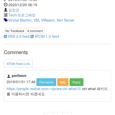
트
2020/12/20 06:19
1
김정균
by
Tech/프로그래밍
김
Virutal Machin
,
VM
,
VMware
,
Xen Server
정
균
No Trackback
A comment
RSS 2.0 feed
ATOM 1.0 feed
Liitokala
9V
6F22
Comments
충
전
ATOM Feed Link
지
방
전...
perfmon
2019/01/31 17:48
Permalink
M/D
Reply
by
https://people.redhat.com/~rjones/virt-what/의
virt-what 패키지
김
를 이용하시면 되겠네요.
정
균
하