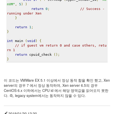
정
nVM"
,
5
)
)
return
0
;
// Success - 
균
running under Xen
}
Daweikala
AA
return
1
;
1.5V
}
Li-
ion
int
 main 
(
void
)
{
1280...
// if guest vm return 0 and case others, retu
rn 1
1
return
 cpuid_check 
();
by
}
김
정
균
이 코드는 VMWare EX 5.1 이상에서 정상 동작 함을 확인 했고, Xen
BASMAN
server의 경우 7 에서 정상 동작하며, Xen server 6.5의 경우
BLB-
CentOS 6.x 이하에서는 CPU id 에서 해당 영역값을 읽어오지 못한
AA1650
다. 즉, legacy system에서는 동작하지 않을 수 있다.
방
전
테
스
2019/01/30 13:30