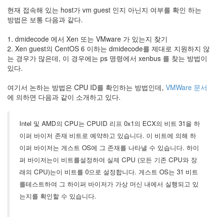
눅
현재 접속해 있는 host가 vm guest 인지 아닌지 여부를 확인 하는
방법은 보통 다음과 같다.
스
1. dmidecode 에서 Xen 또는 VMware 가 있는지 찾기
AnNyung
2. Xen guest의 CentOS 6 이하는 dmidecode를 제대로 지원하지 않
는 경우가 많은데, 이 경우에는 ps 명령에서 xenbus 를 찾는 방법이
Firefox
있다.
Mozilla
여기서 논하는 방법은 CPU ID를 확인하는 방법인데,
VMWare 문서
군
에 의하면 다음과 같이 소개하고 있다.
이
표
준
Intel 및 AMD의 CPU는 CPUID 리프 0x1의 ECX의 비트 31을 하
L10N
이퍼 바이저 존재 비트로 예약하고 있습니다. 이 비트에 의해 하
iPutty
이퍼 바이저는 게스트 OS에 그 존재를 나타낼 수 있습니다. 하이
퍼 바이저는이 비트를설정하여 실제 CPU (모든 기존 CPU와 장
AnNyung
LInux
래의 CPU)는이 비트를 0으로 설정합니다. 게스트 OS는 31 비트
불
를테스트하여 그 하이퍼 바이저가 가상 머신 내에서 실행되고 있
여
는지를 확인할 수 있습니다.
우