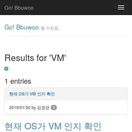
Go! Bbuwoo
Toggl
navig
Go! Bbuwoo
뭘 이런걸..
뭘
이
런
Results for 'VM'
걸..
김
정
균
1 entries
Tag
현재 OS가 VM 인지 확인
Cloud
안
2019/01/30
by 김정균
1
녕
현재 OS가 VM 인지 확인
리