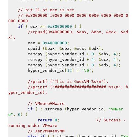
security
3
// bit 31 of ecx is set
Scuba
// 0x8000000 10000 0000 0000 0000 0000 0000 0
Diving
000 0000
0
if
(
 ecx 
>=
0x80000000
)
{
제
//cpuid(0x40000000, &eax, &ebx, &ecx, &ed
품
x);
리
        eax 
=
0x40000000
;
        cpuid 
(&
eax
,
&
ebx
,
&
ecx
,
&
edx
);
뷰
        memcpy 
(
hyper_vendor_id 
+
0
,
&
ebx
,
4
);
5
        memcpy 
(
hyper_vendor_id 
+
4
,
&
ecx
,
4
);
        memcpy 
(
hyper_vendor_id 
+
8
,
&
edx
,
4
);
Recent
        hyper_vendor_id
[
12
]
=
'\0'
;
Posts
//printf ("This is GuesVM %s\n");
Daweikala
//printf ("##################### %s\n", h
yper_vendor_id);
AA
1.5V
// VMwareVMware
Li-
if
(
!
 strncmp 
(
hyper_vendor_id
,
"VMwar
ion
e"
,
6
)
)
3800...
return
0
;
// Success - 
running under VMware
by
// XenVMMXenVMM
김
else
if
(
!
 strncmp 
(
hyper_vendor_id
,
"Xe