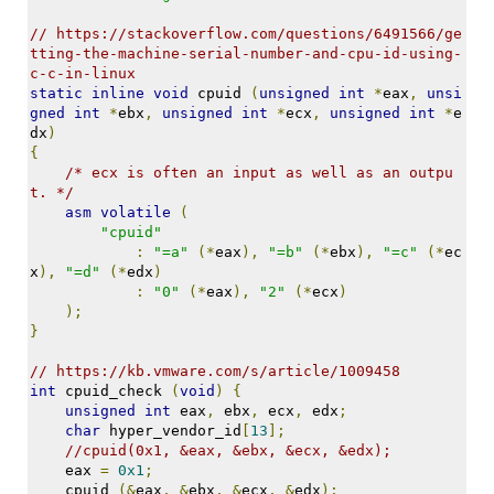
지
3
// https://stackoverflow.com/questions/6491566/ge
Tech
tting-the-machine-serial-number-and-cpu-id-using-
c-c-in-linux
143
static
inline
void
 cpuid 
(
unsigned
int
*
eax
,
unsi
안
gned
int
*
ebx
,
unsigned
int
*
ecx
,
unsigned
int
*
e
녕
dx
)
리
{
눅
/* ecx is often an input as well as an outpu
스
t. */
42
asm
volatile
(
프
"cpuid"
로
:
"=a"
(*
eax
),
"=b"
(*
ebx
),
"=c"
(*
ec
x
),
"=d"
(*
edx
)
그
:
"0"
(*
eax
),
"2"
(*
ecx
)
래
);
밍
}
57
Mozilla
// https://kb.vmware.com/s/article/1009458
23
int
 cpuid_check 
(
void
)
{
Tip
unsigned
int
 eax
,
 ebx
,
 ecx
,
 edx
;
&
char
 hyper_vendor_id
[
13
];
Trick
//cpuid(0x1, &eax, &ebx, &ecx, &edx);
    eax 
=
0x1
;
18
    cpuid 
(&
eax
,
&
ebx
,
&
ecx
,
&
edx
);