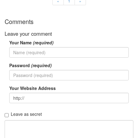
«
1
»
이
맥
스
Comments
엑
스
빔
Leave your comment
XPH70.2
Your Name
(required)
1
by
김
정
Password
(required)
균
Your Website Address
Leave as secret