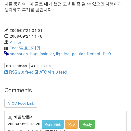
이
지를 못하여.. 이 글로 내가 했던 고생을 좀 덜 수 있으면 다행이라
맥
생각하고 후기를 남깁니다.
스
엑
스
2006/07/21 04:01
빔
2008/09/24 14:48
XPH70.2
김정균
1
Tech/프로그래밍
by
anaconda
,
bug
,
installer
,
lighttpd
,
pointer
,
Redhat
,
RH9
김
정
균
No Trackback
4
Comments
RSS 2.0 feed
ATOM 1.0 feed
Comments
ATOM Feed Link
비밀방문자
2008/09/23 03:20
Permalink
M/D
Reply