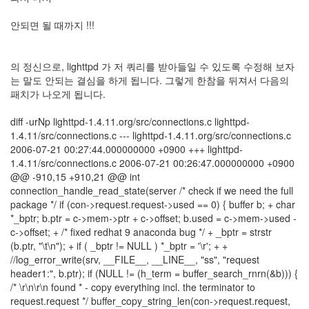
security
3
안되면 될 때까지 !!!
Scuba
Diving
0
의 정신으로, lighttpd 가 저 쿼리를 받아들일 수 있도록 수정해 보자
제
는 말도 안되는 결심을 하게 됩니다. 그렇게 한참을 뒤져서 다음의
품
패치가 나오게 됩니다.
리
뷰
diff -urNp lighttpd-1.4.11.org/src/connections.c lighttpd-
5
1.4.11/src/connections.c --- lighttpd-1.4.11.org/src/connections.c
2006-07-21 00:27:44.000000000 +0900 +++ lighttpd-
Recent
1.4.11/src/connections.c 2006-07-21 00:26:47.000000000 +0900
Posts
@@ -910,15 +910,21 @@ int
connection_handle_read_state(server /* check if we need the full
Daweikala
package */ if (con->request.request->used == 0) { buffer b; + char
AA
*_bptr; b.ptr = c->mem->ptr + c->offset; b.used = c->mem->used -
1.5V
c->offset; + /* fixed redhat 9 anaconda bug */ + _bptr = strstr
Li-
(b.ptr, "\t\n"); + if ( _bptr != NULL ) *_bptr = '\r'; + +
ion
//log_error_write(srv, __FILE__, __LINE__, "ss", "request
3800...
header1:", b.ptr); if (NULL != (h_term = buffer_search_rnrn(&b))) {
/* \r\n\r\n found * - copy everything incl. the terminator to
by
request.request */ buffer_copy_string_len(con->request.request,
김