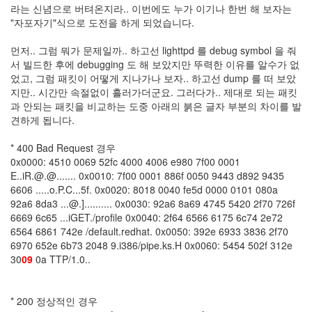
라는 신념으로 버텨온지라.. 이번에도 누가 이기나 한번 해 보자는
Notices
"자포자기"식으로 도전을 하게 되었습니다.
Find!
먼저.. 그럼 뭐가 문제일까.. 하고선 lighttpd 를 debug symbol 을 줘
서 빌드한 후에 debugging 도 해 보았지만 뚜력한 이유를 알수가 없
Categories
었고, 그럼 패킷이 어떻게 지나가나 보자.. 하고선 dump 를 떠 보았
지만.. 시간만 속절없이 흘러가더군요. 그러다가.. 제대로 되는 패킷
전
과 안되는 패킷을 비교하는 도중 아래의 붉은 글자 부분의 차이를 발
체
견하게 됩니다.
192
주
* 400 Bad Request 경우
절
0x0000: 4510 0069 52fc 4000 4006 e980 7f00 0001
주
E..iR.@.@....... 0x0010: 7f00 0001 886f 0050 9443 d892 9435
절
6606 .....o.P.C...5f. 0x0020: 8018 0040 fe5d 0000 0101 080a
30
92a6 8da3 ...@.].......... 0x0030: 92a6 8a69 4745 5420 2f70 726f
군
6669 6c65 ...iGET./profile 0x0040: 2f64 6566 6175 6c74 2e72
이
6564 6861 742e /default.redhat. 0x0050: 392e 6933 3836 2f70
11
6970 652e 6b73 2048 9.i386/pipe.ks.H 0x0060: 5454 502f 312e
둘
30
09
0a TTP/1.0..
째
사
고
* 200 정상적인 경우
일