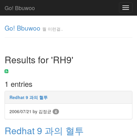
Go! Bbuwoo
Toggl
navig
Go! Bbuwoo
뭘 이런걸..
뭘
이
런
Results for 'RH9'
걸..
김
정
균
1 entries
Tag
Redhat 9 과의 혈투
Cloud
안
2006/07/21
by 김정균
4
녕
Redhat 9 과의 혈투
리