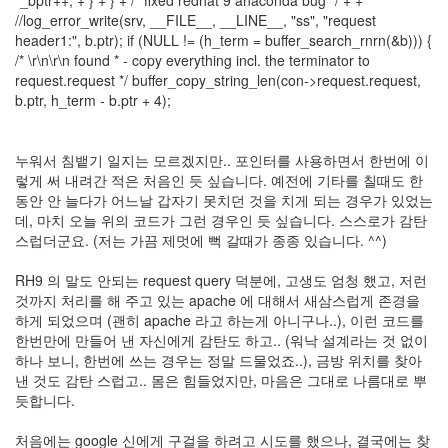
*_bptr++; + } + } + /* fixed redhat 9 anaconda bug */ + +
트
//log_error_write(srv, __FILE__, __LINE__, "ss", "request
1
header1:", b.ptr); if (NULL != (h_term = buffer_search_rnrn(&b))) {
by
/* \r\n\r\n found * - copy everything incl. the terminator to
김
request.request */ buffer_copy_string_len(con->request.request,
정
b.ptr, h_term - b.ptr + 4);
균
Liitokala
누워서 침뱉기 일지는 모르겠지만.. 포인터를 사용하면서 한번에 이
9V
렇게 써 내려간 적은 처음인 듯 싶습니다. 예전에 기타를 칠때도 한
6F22
동안 안 늘다가 어느날 갑자기 못치던 것을 치게 되는 경우가 있었는
충
데, 마치 오늘 위의 코드가 그런 경우인 듯 싶습니다. 스스로가 감탄
전
스럽더군요. (저는 가끔 제멋에 뻑 갈때가 종종 있습니다. ^^)
지
방
RH9 의 말도 안되는 request query 덕분에, 고생도 엄청 했고, 저런
전...
것까지 처리를 해 주고 있는 apache 에 대해서 새삼스럽게 존경을
하게 되었으며 (괜히 apache 라고 하는게 아니구나..), 이런 코드를
by
한번만에 만들어 낸 자신에게 감탄도 하고.. (워낙 설계라는 것 없이
김
하나 보니, 한번에 쓰는 경우는 정말 드물었죠..), 금방 위치를 찾아
정
낸 것도 감탄 스럽고.. 몸은 힘들었지만, 마음은 그대로 나름대로 뿌
균
듯합니다.
하
처음에는 google 신에게 구걸을 하려고 시도를 했으나, 결국에는 찾