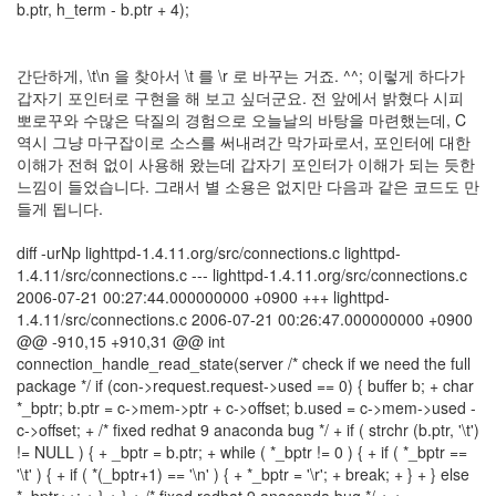
b.ptr, h_term - b.ptr + 4);
정
균
간단하게, \t\n 을 찾아서 \t 를 \r 로 바꾸는 거죠. ^^; 이렇게 하다가
Daweikala
갑자기 포인터로 구현을 해 보고 싶더군요. 전 앞에서 밝혔다 시피
AA
뽀로꾸와 수많은 닥질의 경험으로 오늘날의 바탕을 마련했는데, C
1.5V
역시 그냥 마구잡이로 소스를 써내려간 막가파로서, 포인터에 대한
Li-
이해가 전혀 없이 사용해 왔는데 갑자기 포인터가 이해가 되는 듯한
ion
느낌이 들었습니다. 그래서 별 소용은 없지만 다음과 같은 코드도 만
1280...
들게 됩니다.
1
by
diff -urNp lighttpd-1.4.11.org/src/connections.c lighttpd-
김
1.4.11/src/connections.c --- lighttpd-1.4.11.org/src/connections.c
정
2006-07-21 00:27:44.000000000 +0900 +++ lighttpd-
균
1.4.11/src/connections.c 2006-07-21 00:26:47.000000000 +0900
@@ -910,15 +910,31 @@ int
BASMAN
connection_handle_read_state(server /* check if we need the full
BLB-
package */ if (con->request.request->used == 0) { buffer b; + char
AA1650
*_bptr; b.ptr = c->mem->ptr + c->offset; b.used = c->mem->used -
방
c->offset; + /* fixed redhat 9 anaconda bug */ + if ( strchr (b.ptr, '\t')
전
!= NULL ) { + _bptr = b.ptr; + while ( *_bptr != 0 ) { + if ( *_bptr ==
테
'\t' ) { + if ( *(_bptr+1) == '\n' ) { + *_bptr = '\r'; + break; + } + } else
스