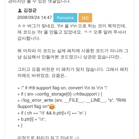
관리자만 볼 수 있는 댓글입니다.
김정균
2008/09/24 14:47
Permalink
M/D
ㅎㅎ 버그가 맞네요. \t\n 을 \r\n 으로 하는 것이 목적인데,
제 코드는 \t\r 을 만들고 있었네요. ㅋㅋ 오류 알려 주셔서
감사합니다.
뭐 어차피 이 코드는 실제 패치에 사용한 코드가 아니라 그
냥 심심해서 만들어본 코드였으니 상관은 없습니다만..
그리고 요즘 버전은 이 패치가 맞지 않습니다. 그래서 패치
자체도 바뀌었죠. 요즘은..
+ /* if rh9 support flag on, convert \t\n to \r\n */
+ if ( srv->config_storage[0]->rh9support ) {
+ //log_error_write (srv, __FILE__, __LINE__, "s", "RH9
Support flag on"
;
+ if ( ch == '\\t' && b.ptr[i+1] == '\n' )
+ b.ptr[i] = '\\r';
+ }
이정도로 처리가 되고 있네요 :-)