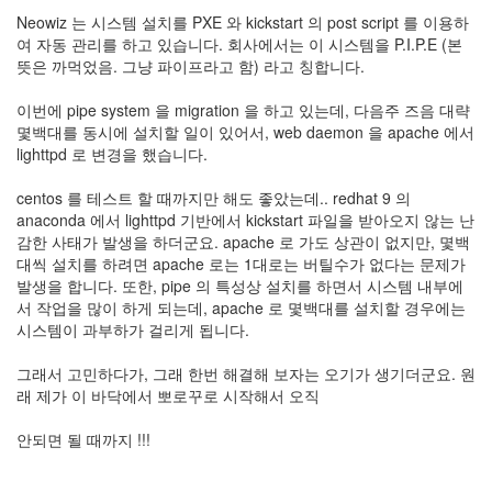
눅
Neowiz 는 시스템 설치를 PXE 와 kickstart 의 post script 를 이용하
여 자동 관리를 하고 있습니다. 회사에서는 이 시스템을 P.I.P.E (본
스
뜻은 까먹었음. 그냥 파이프라고 함) 라고 칭합니다.
AnNyung
이번에 pipe system 을 migration 을 하고 있는데, 다음주 즈음 대략
몇백대를 동시에 설치할 일이 있어서, web daemon 을 apache 에서
Firefox
lighttpd 로 변경을 했습니다.
Mozilla
centos 를 테스트 할 때까지만 해도 좋았는데.. redhat 9 의
군
anaconda 에서 lighttpd 기반에서 kickstart 파일을 받아오지 않는 난
이
감한 사태가 발생을 하더군요. apache 로 가도 상관이 없지만, 몇백
표
대씩 설치를 하려면 apache 로는 1대로는 버틸수가 없다는 문제가
준
발생을 합니다. 또한, pipe 의 특성상 설치를 하면서 시스템 내부에
L10N
서 작업을 많이 하게 되는데, apache 로 몇백대를 설치할 경우에는
시스템이 과부하가 걸리게 됩니다.
iPutty
AnNyung
그래서 고민하다가, 그래 한번 해결해 보자는 오기가 생기더군요. 원
LInux
래 제가 이 바닥에서 뽀로꾸로 시작해서 오직
불
여
안되면 될 때까지 !!!
우