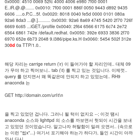
0x0000: 4510 0069 52fc 4000 4006 e980 7f00 0001
지
E..iR.@.@....... 0x0010: 7f00 0001 886f 0050 9443 d892 9435
3
6606 .....o.P.C...5f. 0x0020: 8018 0040 fe5d 0000 0101 080a
Tech
92a6 8da3 ...@.].......... 0x0030: 92a6 8a69 4745 5420 2f70 726f
143
6669 6c65 ...iGET./profile 0x0040: 2f64 6566 6175 6c74 2e72
안
6564 6861 742e /default.redhat. 0x0050: 392e 6933 3836 2f70
녕
6970 652e 6b73 2048 9.i386/pipe.ks.H 0x0060: 5454 502f 312e
리
30
0d
0a TTP/1.0..
눅
스
42
해당 자리는 carrige return (\r) 이 들어가야 할 자리인데.. 대체 09
프
가 무야 하고 찍어보니.. tab (\t) 를 찍고 있는 것입니다. 이제껏..
로
query 를 던지면서 왜 똑같은데 안되지 하고 있었는데.. RH9
그
anaconda 는
래
밍
GET http://domain.com/uri\t\n
57
Mozilla
23
을 찍고 있었던 겁니다. 그러니 될 턱이 없지요 --; 이것 땜시
Tip
anaconda 소스와 lighttpd 의 소스를 까보면서 헛되이 시간을 보내
&
고 있었던 것이었습니다. 알고나자 허탈함이 밀려 오면서.. (속으로
Trick
는 이런 "씹x"...) 여기서 포기해야 하는가 하다가, 들인 시간이 아까
18
와서 다시