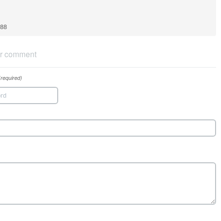
188
r comment
(required)