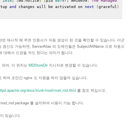
9
2018
]
[
md
:
notice
]
[
pid 
88797
]
 AH10059
:
The
Managed
etup 
and
 changes will be activated on 
next
(
graceful
)
시 한번 재시작 해 주면 인증서가 자동 생성이 된 것을 확인할 수 있습니다. 더군
신도 가능하면, ServerAlias 의 도메인들은 SubjectAltName 으로 자동으
신에 대해서 신경을 꺼도 된다는 의미가 됩니다.
이 되며, 이 위치는
MDStoreDir
지시자로 변경할 수 있습니다.
는 듯 하며 조만간 nginx 도 지원을 하지 않을까 싶습니다.
/httpd.apache.org/docs/trunk/mod/mod_md.html
를 참조 하십시오.
터 mod_md package 를 설치하여 사용이 가능 합니다.
이 있습니다.