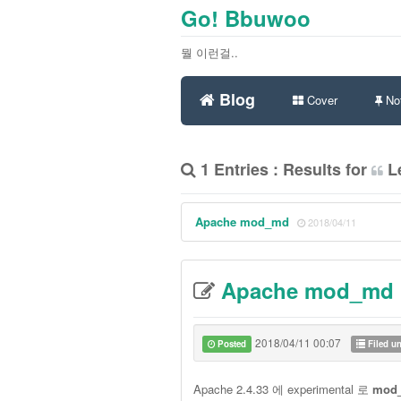
Go! Bbuwoo
뭘 이런걸..
Blog
Cover
Not
1 Entries : Results for
Le
Apache mod_md
2018/04/11
Apache mod_md
2018/04/11 00:07
Posted
Filed u
Apache 2.4.33 에 experimental 로
mod