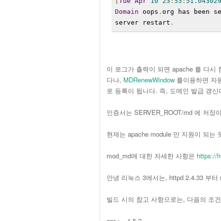
[
Tue
Apr
10
23
:
53
:
51.04302
Domain
 oops
.
org has been s
server restart
.
이 로그가 출력이 되면 apache 를 다
다나,
MDRenewWindow
를이용하면 자동 갱
로 등록이 됩니다. 즉, 도메인 발급 갱
인증서는 SERVER_ROOT/md 에 저장
현재는 apache module 만 지원이 되
mod_md에 대한 자세한 사항은
https:/
안녕 리눅스 3에서는, httpd 2.4.33 부
빌드 시의 참고 사항으로는, 다음의 조건
apr >= 1.5.2