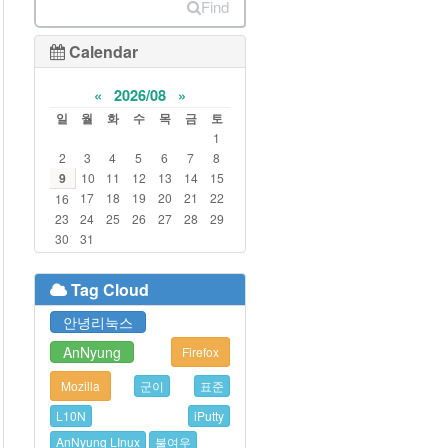
Find
Calendar
«
2026/08
»
일
월
화
수
목
금
토
1
2
3
4
5
6
7
8
9
10
11
12
13
14
15
17
18
19
20
21
22
16
23
24
25
26
27
28
29
30
31
Tag Cloud
안녕리눅스
AnNyung
Firefox
Mozilla
군이
표준
L10N
iPutty
AnNyung LInux
불여우