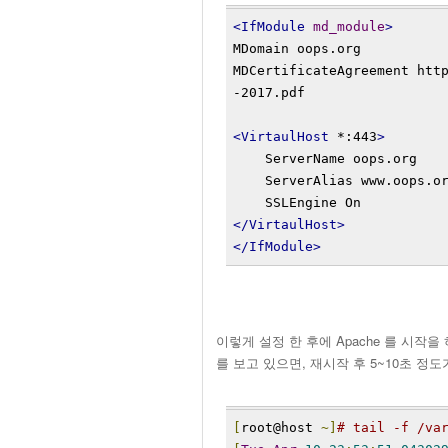
<IfModule
md_module
>
MDomain oops.org
MDCertificateAgreement htt
-2017.pdf
<VirtaulHost
 *:443
>
    ServerName oops.org
    ServerAlias www.oops.o
    SSLEngine On
</VirtaulHost>
</IfModule>
이렇게 설정 한 후에 Apache 를 시작을 하면
를 보고 있으면, 재시작 후 5~10초 정
[
root@host 
~]
# tail -f /va