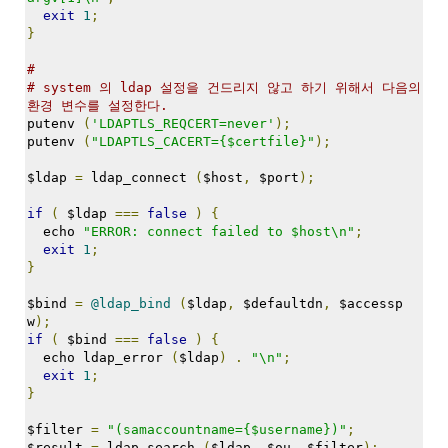
트
exit
1
;
1
}
by
김
#
# system 의 ldap 설정을 건드리지 않고 하기 위해서 다음의 
정
환경 변수를 설정한다.
균
putenv 
(
'LDAPTLS_REQCERT=never'
);
putenv 
(
"LDAPTLS_CACERT={$certfile}"
);
Liitokala
9V
$ldap 
=
 ldap_connect 
(
$host
,
 $port
);
6F22
충
if
(
 $ldap 
===
false
)
{
전
  echo 
"ERROR: connect failed to $host\n"
;
exit
1
;
지
}
방
전...
$bind 
=
@ldap_bind
(
$ldap
,
 $defaultdn
,
 $accessp
w
);
by
if
(
 $bind 
===
false
)
{
김
  echo ldap_error 
(
$ldap
)
.
"\n"
;
정
exit
1
;
균
}
$filter 
=
"(samaccountname={$username})"
;
하
$result 
=
 ldap_search 
(
$ldap
,
 $ou
,
 $filter
);