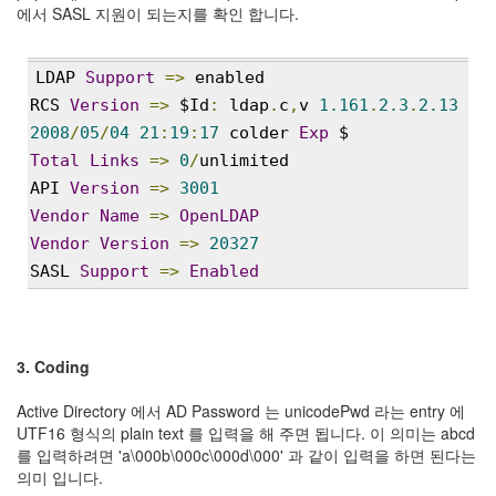
지
에서 SASL 지원이 되는지를 확인 합니다.
3
Tech
143
LDAP 
Support
=>
 enabled
안
RCS 
Version
=>
 $Id
:
 ldap
.
c
,
v 
1.161
.
2.3
.
2.13
녕
2008
/
05
/
04
21
:
19
:
17
 colder 
Exp
 $
리
Total
Links
=>
0
/
unlimited
눅
스
API 
Version
=>
3001
42
Vendor
Name
=>
OpenLDAP
프
Vendor
Version
=>
20327
로
SASL 
Support
=>
Enabled
그
래
밍
57
Mozilla
3. Coding
23
Tip
Active Directory 에서 AD Password 는 unicodePwd 라는 entry 에
&
UTF16 형식의 plain text 를 입력을 해 주면 됩니다. 이 의미는 abcd
Trick
를 입력하려면 'a\000b\000c\000d\000' 과 같이 입력을 하면 된다는
18
의미 입니다.