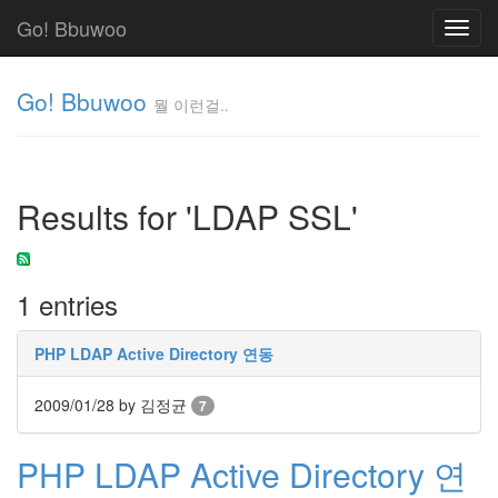
Go! Bbuwoo
Toggl
navig
Go! Bbuwoo
뭘 이런걸..
뭘
이
런
Results for 'LDAP SSL'
걸..
김
정
균
1 entries
Tag
PHP LDAP Active Directory 연동
Cloud
안
2009/01/28
by 김정균
7
녕
PHP LDAP Active Directory 연
리