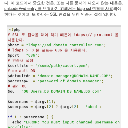
다. 이 코드에서 중요한 것은, 또는 다른 문서에 나오지 않는 내용은,
정
unicodePwd entry 를 변경하기 위해서는 ldap ssl 연결을 사용
해야
균
한다는 것이고, 또 하나는
SSL 연결을 위한 인증서 설정
입니다.
Daweikala
AA
<?
php
1.5V
# SSL 로 접속을 해야 하기 때문에 ldaps:// protocol 을 
Li-
사용한다.
ion
$host 
=
"ldaps://ad.domain.controller.com"
;
# ldaps 의 기본 포트는 636 을 사용한다.
1280...
$port 
=
"636"
;
1
# 인증서 설정
by
$certfile 
=
'/some/path/cacert.pem'
;
김
# default DN
정
$defaultdn 
=
'domain_manager@DOMAIN.NAME.COM'
;
균
$accesspw  
=
'password_of_domain_manager'
;
# 관리 OU
BASMAN
$ou 
=
"OU=Users,DS=DOMAIN,DS=NAME,DS=com"
BLB-
$username 
=
 $argv
[
1
];
AA1650
$userpass 
=
 $argv
[
2
]
?
 $argv
[
2
]
:
'abcd'
;
방
전
if
(
!
 $username 
)
{
테
  echo 
"ERROR: You must input changed username on 
스
argv[1]\n"
;