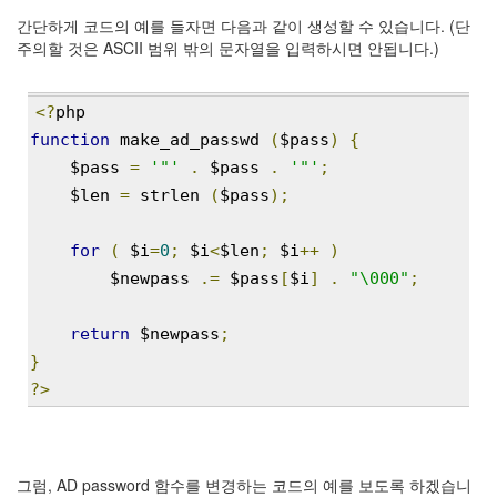
security
3
간단하게 코드의 예를 들자면 다음과 같이 생성할 수 있습니다. (단
Scuba
주의할 것은 ASCII 범위 밖의 문자열을 입력하시면 안됩니다.)
Diving
0
제
<?
php
품
function
 make_ad_passwd 
(
$pass
)
{
리
    $pass 
=
'"'
.
 $pass 
.
'"'
;
뷰
    $len 
=
 strlen 
(
$pass
);
5
for
(
 $i
=
0
;
 $i
<
$len
;
 $i
++
)
Recent
Posts
        $newpass 
.=
 $pass
[
$i
]
.
"\000"
;
Daweikala
return
 $newpass
;
AA
1.5V
}
Li-
?>
ion
3800...
by
그럼, AD password 함수를 변경하는 코드의 예를 보도록 하겠습니
김