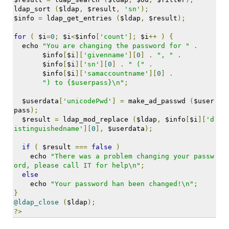
이
ldap_sort 
(
$ldap
,
 $result
,
'sn'
);
맥
$info 
=
 ldap_get_entries 
(
$ldap
,
 $result
);
스
엑
for
(
 $i
=
0
;
 $i
<
$info
[
'count'
];
 $i
++
)
{
스
  echo 
"You are changing the password for "
.
빔
       $info
[
$i
][
'givenname'
][
0
]
.
", "
.
XPH70.2
       $info
[
$i
][
'sn'
][
0
]
.
" ("
.
       $info
[
$i
][
'samaccountname'
][
0
]
.
1
") to {$userpass}\n"
;
by
김
  $userdata
[
'unicodePwd'
]
=
 make_ad_passwd 
(
$user
정
pass
);
균
  $result 
=
 ldap_mod_replace 
(
$ldap
,
 $info
[
$i
][
'd
istinguishedname'
][
0
],
 $userdata
);
if
(
 $result 
===
false
)
    echo 
"There was a problem changing your passw
ord, please call IT for help\n"
;
else
    echo 
"Your password han been changed!\n"
;
}
@ldap_close
(
$ldap
);
?>