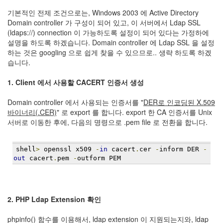
Notices
기본적인 전제 조건으로는, Windows 2003 에 Active Directory
Domain controller 가 구성이 되어 있고, 이 서버에서 Ldap SSL
(ldaps://) connection 이 가능하도록 설정이 되어 있다는 가정하에
Find!
설명을 하도록 하겠습니다. Domain controller 에 Ldap SSL 을 설정
하는 것은 googling 으로 쉽게 찾을 수 있으므로.. 생략 하도록 하겠
Categories
습니다.
전
체
1. Client 에서 사용할 CACERT 인증서 생성
192
주
Domain controller 에서 사용되는 인증서를 "
DER로 인코딩된 X.509
절
바이너리(.CER)
" 로 export 를 합니다. export 한 CA 인증서를 Unix
주
서버로 이동한 후에, 다음의 명령으로 .pem file 로 전환을 합니다.
절
30
군
shell
>
 openssl x509 
-
in
 cacert
.
cer 
-
inform DER 
-
이
out
 cacert
.
pem 
-
outform PEM
11
둘
째
사
2. PHP Ldap Extension 확인
고
일
phpinfo() 함수를 이용해서, ldap extension 이 지원되는지와, ldap