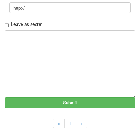
Leave as secret
Submit
«
1
»