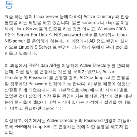
동
눅
스
요즘 하는 일이 Linux Server 들에 대하여 Active Directory 와 인증
통합을 하는 작업을 하고 있습니다. 물론 kerberos 나 ldap 을 이용
AnNyung
해서 Linux Server들의 인증을 하는 것은 아니고, Windows 2003
R2 에 Server For Unix 의 NIS password entry 를 받아와서 Linux
Firefox
NIS server 를 운영하게 하는데, 이 과정에서 AD 정도 변경이 실시
간으로 Linux NIS Server 로 반영이 되게 하기 위해서 관리 tool 을
Mozilla
만들고 있습니다.
군
이
이 과정에서 PHP Ldap API를 이용하여 Active Directory 를 관리하
표
는데, 다른 정보를 변경하는 것은 별 무리가 없으나, Active
준
Directory 의 Password 를 변경할 경우, AD에서 ldap ssl 로 연결을
할 경우에만 Password 변경이 가능 합니다. 이 부분 때문에 엄청난
L10N
삽질을 하게 되었습니다. 뭐 기본적으로 ldap 에 대한 지식이 별로
iPutty
없었던 것이 삽질의 가장 주된 원인이기는 했지만, 검색에 걸린 대부
AnNyung
분의 문서들이 ldap 에 대한 지식이 있다는 가정하에 설명을 하다보
LInux
니 미치고 환장하겠더군요 ^^;
불
각설하고, 여기에서는 Active Directory 의 Password 변경이 가능하
여
도록 PHP에서 Ldap SSL 로 연결하는 것에 대한 설명을 하고자 합
우
니다.