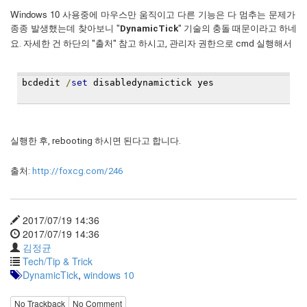
눅
Windows 10 사용중에 마우스만 움직이고 다른 기능은 다 멈추는 문제가
종종 발생했는데 찾아보니 "
DynamicTick
" 기술의 충돌 때문이라고 하네
스
요. 자세한 건 하단의 "출처" 참고 하시고, 관리자 권한으로 cmd 실행해서
AnNyung
Firefox
bcdedit 
/
set
 disabledynamictick yes
Mozilla
군
이
실행한 후, rebooting 하시면 된다고 합니다.
표
출처:
http://foxcg.com/246
준
L10N
iPutty
2017/07/19 14:36
AnNyung
2017/07/19 14:36
LInux
김정균
불
Tech/Tip & Trick
여
DynamicTick
,
windows 10
우
No Trackback
No Comment