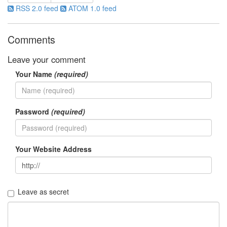
RSS 2.0 feed
ATOM 1.0 feed
Notices
Find!
Comments
Categories
Leave your comment
전
Your Name
(required)
체
192
주
절
Password
(required)
주
절
30
Your Website Address
군
이
11
둘
째
Leave as secret
사
고
일