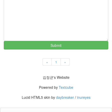
지
3
Tech
143
안
녕
리
눅
스
Submit
42
프
로
그
«
1
»
래
밍
57
김정균's Website
Mozilla
23
Powered by
Textcube
Tip
&
Lucid HTML5 skin by
daybreaker
/
inureyes
Trick
18