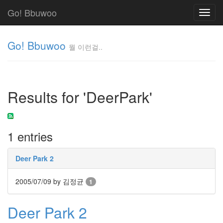
Go! Bbuwoo
Toggl
navig
Go! Bbuwoo
뭘 이런걸..
뭘
이
런
Results for 'DeerPark'
걸..
김
정
균
1 entries
Tag
Deer Park 2
Cloud
안
2005/07/09
by 김정균
1
녕
Deer Park 2
리