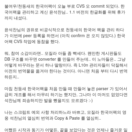
눅
불여우/천둥새의 한국어팩이 오늘 부로 CVS 오 commit 되었다. 한
국어팩을 관리하고 계신 윤석찬님.. 1.1 버전의 한글화를 위해 휴가
스
까지 내셨다.
AnNyung
윤석찬님의 권유로 비공식적으로 천둥새의 한국어 팩을 관리 하다
가 이번에 peer 등록을 하면서 (아직 confirm 은 오지 않았다.) 한국
Firefox
어팩 CVS 작업에 동참을 했다.
Mozilla
뭐, 참여 소감이라면.. 모질라 아들 좀 빡세다. 왠만한 게시판들도
군
DB 구조를 바꾸면 converter 를 만들어 주는데.. 이 노마들은.. 그냥
이
어떻게 바꾸라는 문서 하나 딸랑이다. 즉 L10n 관리자들이 닥질해서
표
이전의 번역물을 옮겨야 한다는 것이다. 아니면 처음 부터 다시 번역
준
하든지..
L10N
마침 천둥새 한국어팩을 처음 만들 때 만들어 놓은 parser 가 있어서
iPutty
급히 개조를 해서 마무리 하기는 했지만, 그나마 이 마저도 없었다면
AnNyung
석찬님께 죄송하지만 발을 뺐을지도 모르겠다 :-)
LInux
불
나는 스크립트 예외 사항 처리하느라 바쁘고, 모질라 한국어팩의 영
여
웅 석찬님의 열심히 번역과 Copy & Paste 를 열심히..
우
어쨌든 시작과 동기가 어떻든, 끝을 보았다는 것은 언제나 즐거운 일