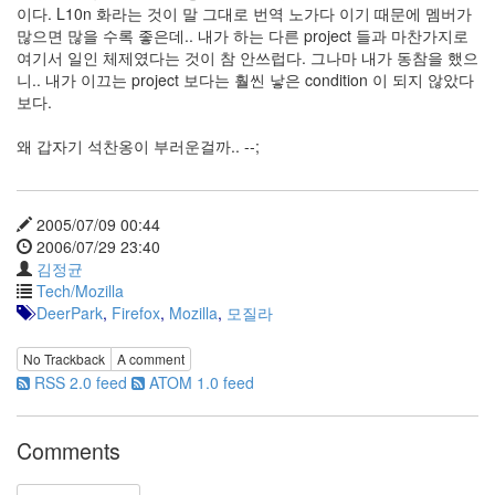
이다. L10n 화라는 것이 말 그대로 번역 노가다 이기 때문에 멤버가
Notices
많으면 많을 수록 좋은데.. 내가 하는 다른 project 들과 마찬가지로
여기서 일인 체제였다는 것이 참 안쓰럽다. 그나마 내가 동참을 했으
Find!
니.. 내가 이끄는 project 보다는 훨씬 낳은 condition 이 되지 않았다
보다.
Categories
왜 갑자기 석찬옹이 부러운걸까.. --;
전
체
192
주
2005/07/09 00:44
절
2006/07/29 23:40
주
김정균
절
Tech/Mozilla
30
DeerPark
,
Firefox
,
Mozilla
,
모질라
군
이
No Trackback
A comment
11
RSS 2.0 feed
ATOM 1.0 feed
둘
째
사
Comments
고
일