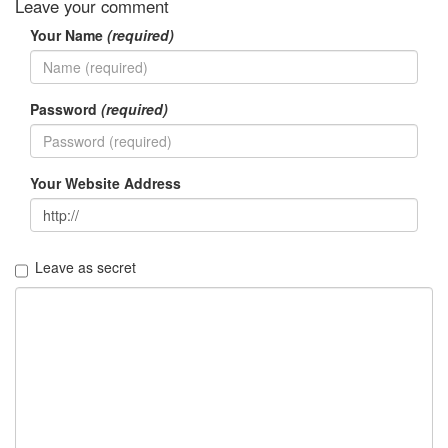
security
Leave your comment
3
Your Name
(required)
Scuba
Diving
0
제
Password
(required)
품
리
뷰
5
Your Website Address
Recent
Posts
Leave as secret
Daweikala
AA
1.5V
Li-
ion
3800...
by
김