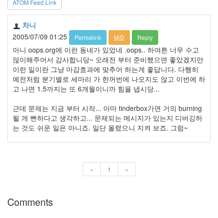
ATOM Feed Link
지
3
Tech
차니
143
2005/07/09 01:25
Permalink
M/D
Reply
안
아니 oops.org에 이런 동네가 있었네 .oops.. 하여튼 너무 수고
녕
많이해주어서 감사합니당~ 오래전 부터 준비했으면 좋았겠지만
리
이런 일이란 그냥 마감효과에 맞추어 하는게 좋답니다. 다행히
눅
예전처럼 분기별로 세마리 가 한꺼번에 나오지도 않고 이번에 하
스
고 나면 1.5까지는 또 6개월이니까 힘을 냅시당...
42
프
근데 문제는 지금 부터 시작... 아마 tinderbox가면 거의 burning
로
될 게 뻔하다고 생각하고... 문제되는 메시지가 있는지 디버깅하
그
는 것도 쉬운 일은 아니죠. 일단 올렸으니 지켜 보죠. 그럼~
래
밍
57
Mozilla
«
1
»
23
Tip
&
Trick
Comments
18