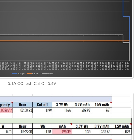
0.4A CC test, Cut-Off 0.9V