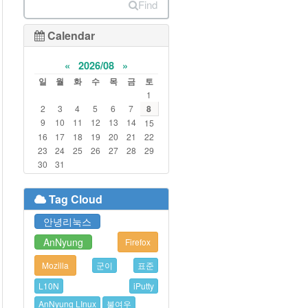
Find
Calendar
«
2026/08
»
일
월
화
수
목
금
토
1
2
3
4
5
6
7
8
9
10
11
12
13
14
15
16
17
18
19
20
21
22
23
24
25
26
27
28
29
30
31
Tag Cloud
안녕리눅스
AnNyung
Firefox
Mozilla
군이
표준
L10N
iPutty
AnNyung LInux
불여우