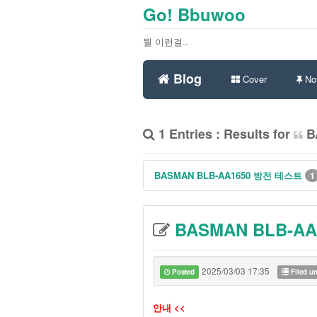
Go! Bbuwoo
뭘 이런걸..
Blog
Cover
Not
1 Entries : Results for
B
BASMAN BLB-AA1650 방전 테스트
1
BASMAN BLB-A
2025/03/03 17:35
Posted
Filed u
안내 <<