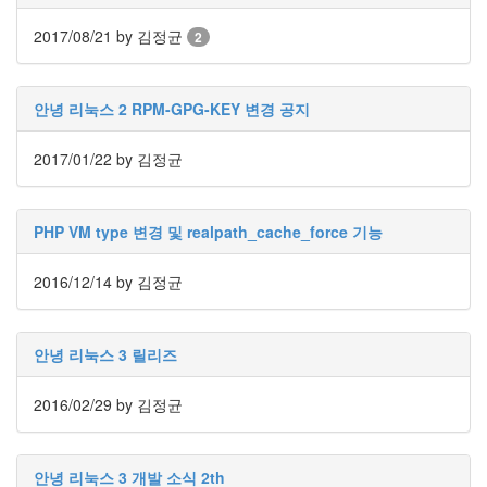
Notices
2017/08/21
by 김정균
2
Find!
안녕 리눅스 2 RPM-GPG-KEY 변경 공지
Categories
전
2017/01/22
by 김정균
체
192
주
PHP VM type 변경 및 realpath_cache_force 기능
절
주
절
2016/12/14
by 김정균
30
군
이
안녕 리눅스 3 릴리즈
11
둘
2016/02/29
by 김정균
째
사
고
일
안녕 리눅스 3 개발 소식 2th