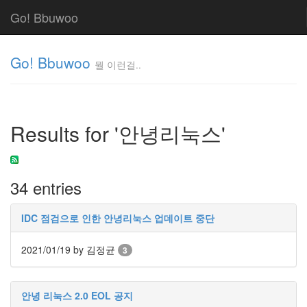
Go! Bbuwoo
Go! Bbuwoo
뭘 이런걸..
뭘
이
런
Results for '안녕리눅스'
걸..
김
정
균
34 entries
Tag
IDC 점검으로 인한 안녕리눅스 업데이트 중단
Cloud
안
2021/01/19
by 김정균
3
녕
리
안녕 리눅스 2.0 EOL 공지