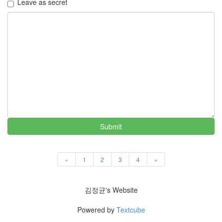
Leave as secret
이
맥
스
엑
스
빔
XPH70.2
1
by
김
정
균
Submit
«
1
2
3
4
»
김정균's Website
Powered by
Textcube