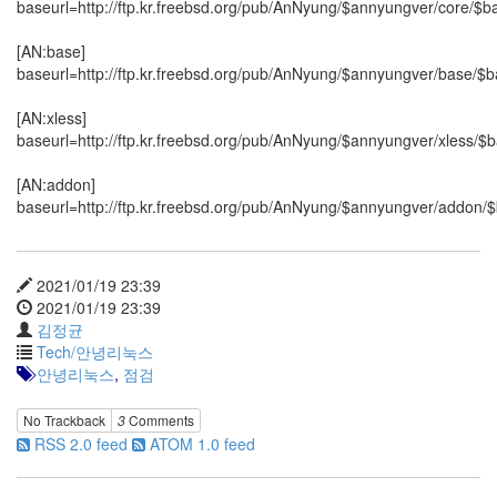
security
baseurl=http://ftp.kr.freebsd.org/pub/AnNyung/$annyungver/core/$b
3
Scuba
[AN:base]
Diving
baseurl=http://ftp.kr.freebsd.org/pub/AnNyung/$annyungver/base/$
0
제
[AN:xless]
품
baseurl=http://ftp.kr.freebsd.org/pub/AnNyung/$annyungver/xless/$
리
뷰
[AN:addon]
5
baseurl=http://ftp.kr.freebsd.org/pub/AnNyung/$annyungver/addon/
Recent
Posts
2021/01/19 23:39
2021/01/19 23:39
Daweikala
김정균
AA
Tech/안녕리눅스
1.5V
안녕리눅스
,
점검
Li-
ion
No Trackback
3
Comments
3800...
RSS 2.0 feed
ATOM 1.0 feed
by
김