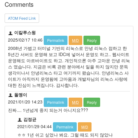
Comments
정
균
ATOM Feed Link
Daweikala
AA
이칼루스윙
1.5V
2025/02/17 10:46
Permalink
M/D
Reply
Li-
2008년 가볍고 터미널 기반의 리눅스로 안녕 리눅스 접하고 한
ion
5년간 서버도 운영해 보고 IDC에 넣어서 운영도 하고.. 웹사이트
1280...
운영해도 아르바이트도 하고. 개인적으론 아주 고마운 안녕 리눅
1
스 였습니다. 지금은 비록 관련 분야에서 일을 하지 않지만 문득
by
생각이나서 안녕리눅스 타고 여기까지 왔습니다. 안녕리눅스 사
김
이트가 아직까지 운영됨에 고마움과 개발자님의 리눅스 사랑에
정
대한 진심이 느껴집니다. 감사합니다.
균
돌멩이
BASMAN
2021/01/20 14:23
Permalink
M/D
Reply
BLB-
진짜.... 1년넘게 중지 되는거 아니지요???
AA1650
방
김정균
전
2021/01/29 04:44
Permalink
M/D
테
ㅎㅎ 1년 쉬고 싶었나 봐요. 그럴 때도 되지 않았나
스