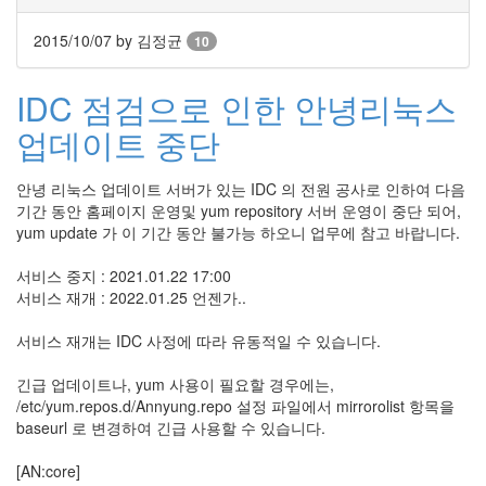
지
3
2015/10/07
by 김정균
10
Tech
143
IDC 점검으로 인한 안녕리눅스
안
녕
업데이트 중단
리
눅
스
안녕 리눅스 업데이트 서버가 있는 IDC 의 전원 공사로 인하여 다음
42
기간 동안 홈페이지 운영및 yum repository 서버 운영이 중단 되어,
프
yum update 가 이 기간 동안 불가능 하오니 업무에 참고 바랍니다.
로
그
서비스 중지 : 2021.01.22 17:00
래
서비스 재개 : 2022.01.25 언젠가..
밍
57
서비스 재개는 IDC 사정에 따라 유동적일 수 있습니다.
Mozilla
23
긴급 업데이트나, yum 사용이 필요할 경우에는,
Tip
/etc/yum.repos.d/Annyung.repo 설정 파일에서 mirrorolist 항목을
&
baseurl 로 변경하여 긴급 사용할 수 있습니다.
Trick
18
[AN:core]