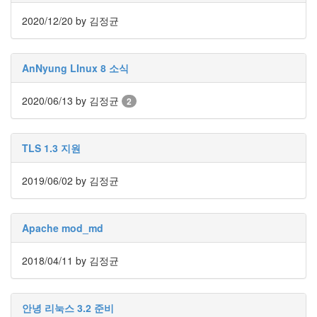
눅
2020/12/20
by 김정균
스
AnNyung
AnNyung LInux 8 소식
Firefox
2020/06/13
by 김정균
2
Mozilla
군
이
TLS 1.3 지원
표
준
2019/06/02
by 김정균
L10N
iPutty
Apache mod_md
AnNyung
LInux
2018/04/11
by 김정균
불
여
우
안녕 리눅스 3.2 준비