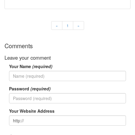
트
1
by
김
«
1
»
정
균
Comments
Liitokala
9V
Leave your comment
6F22
충
Your Name
(required)
전
지
방
전...
Password
(required)
by
김
Your Website Address
정
균
하