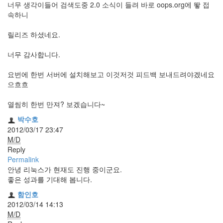
너무 생각이들어 검색도중 2.0 소식이 들려 바로 oops.org에 뙇 접
정
속하니
균
릴리즈 하셨네요.
Daweikala
AA
너무 감사합니다.
1.5V
Li-
요번에 한번 서버에 설치해보고 이것저것 피드백 보내드려야겠네요
ion
으흐흐
1280...
1
열씸히 한번 만져? 보겠습니다~
by
김
박수호
정
2012/03/17 23:47
균
M/D
Reply
BASMAN
Permalink
BLB-
안녕 리눅스가 현재도 진행 중이군요.
AA1650
좋은 성과를 기대해 봅니다.
방
함인호
전
2012/03/14 14:13
테
M/D
스