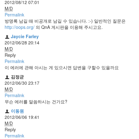
security
2012/08/12 07:01
3
M/D
Scuba
Permalink
Diving
방명록 남길 때 비공개로 남길 수 있습니다. :-) 일반적인 질문은
0
http://oops.org/
의 QnA 게시판을 이용해 주시고요.
제
Jaycie Farley
품
2012/06/28 20:14
리
M/D
뷰
Reply
5
Permalink
이 에러에 관해 아시는 게 있으시면 답변을 구할수 있을까요
Recent
Posts
김정균
2012/06/30 23:17
Daweikala
M/D
AA
Permalink
1.5V
무슨 에러를 말씀하시는 건가요?
Li-
이동원
ion
2012/06/06 19:41
3800...
M/D
Reply
by
Permalink
김