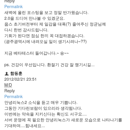
Reply
트
Permalink
1
새벽에 올린 포스팅을 보고 정말 반가웠습니다.
by
2.0을 드디어 만나볼 수 있겠군요.
김
웁스 초기버전부터 제 일감을 대폭(?) 줄여주신 정균님께
정
다시 한번 감사드립니다.
균
기회가 된다면 점심 한끼 꼭 대접하겠습니다.
(광주광역시에 내려오실 일이 생기시려나~??)
Liitokala
9V
지금 베타테스터 들어갑니다.~ 슝~~
6F22
충
ps. 건강이 우선입니다. 환절기 건강 잘 챙기시길...
전
함동훈
지
2012/02/21 23:51
방
M/D
전...
Reply
Permalink
by
안녕리눅스2 소식을 듣고 매우 기쁩니다.
김
그동안 기다린보람이 있으리라 생각됩니다.
정
이번에는 약속을 지키신다는 확신도 서구요....
균
서버 운영에 꼭 필요한 안녕리눅스가 새로운 모습으로 나타나기를
기대하며....힘내세요...
하