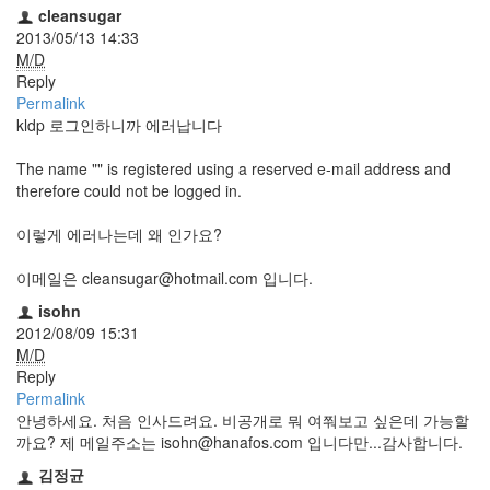
지
cleansugar
3
2013/05/13 14:33
Tech
M/D
143
Reply
안
Permalink
녕
kldp 로그인하니까 에러납니다
리
눅
The name "" is registered using a reserved e-mail address and
스
therefore could not be logged in.
42
프
이렇게 에러나는데 왜 인가요?
로
그
이메일은 cleansugar@hotmail.com 입니다.
래
isohn
밍
2012/08/09 15:31
57
M/D
Mozilla
Reply
23
Permalink
Tip
안녕하세요. 처음 인사드려요. 비공개로 뭐 여쭤보고 싶은데 가능할
&
까요? 제 메일주소는 isohn@hanafos.com 입니다만...감사합니다.
Trick
18
김정균