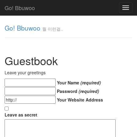
Go! Bbuwoo
Toggl
navig
Go! Bbuwoo
뭘 이런걸..
뭘
이
런
Guestbook
걸..
김
정
Leave your greetings
균
Your Name
(required)
Password
(required)
Tag
Your Website Address
Cloud
안
Leave as secret
녕
리