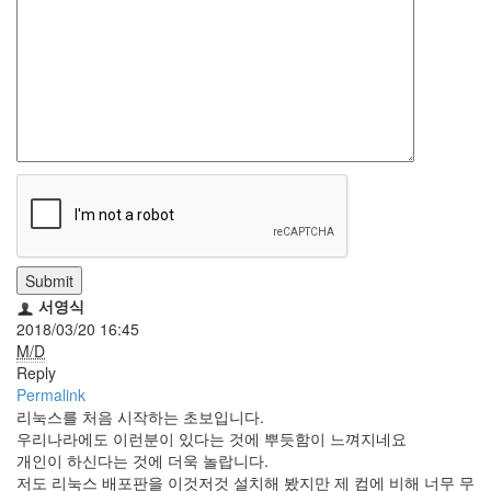
눅
스
AnNyung
Firefox
Mozilla
군
이
표
준
Submit
L10N
서영식
2018/03/20 16:45
iPutty
M/D
AnNyung
Reply
LInux
Permalink
불
리눅스를 처음 시작하는 초보입니다.
여
우리나라에도 이런분이 있다는 것에 뿌듯함이 느껴지네요
우
개인이 하신다는 것에 더욱 놀랍니다.
저도 리눅스 배포판을 이것저것 설치해 봤지만 제 컴에 비해 너무 무