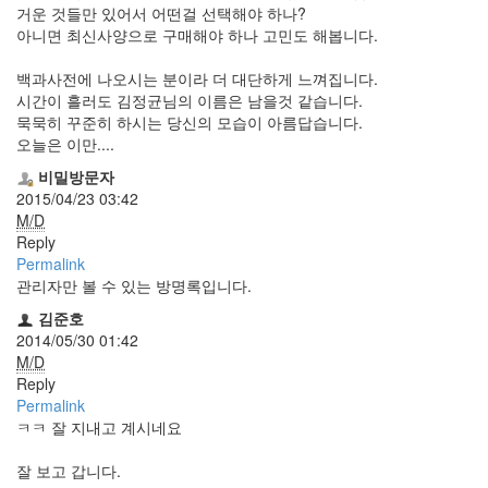
거운 것들만 있어서 어떤걸 선택해야 하나?
Notices
아니면 최신사양으로 구매해야 하나 고민도 해봅니다.
Find!
백과사전에 나오시는 분이라 더 대단하게 느껴집니다.
시간이 흘러도 김정균님의 이름은 남을것 같습니다.
Categories
묵묵히 꾸준히 하시는 당신의 모습이 아름답습니다.
오늘은 이만....
전
체
비밀방문자
192
2015/04/23 03:42
주
M/D
절
Reply
주
Permalink
절
관리자만 볼 수 있는 방명록입니다.
30
김준호
군
2014/05/30 01:42
이
M/D
11
Reply
둘
Permalink
째
ㅋㅋ 잘 지내고 계시네요
사
고
잘 보고 갑니다.
일