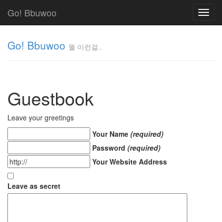
Go! Bbuwoo
Toggl
navig
Go! Bbuwoo
뭘 이런걸..
뭘
이
런
Guestbook
걸..
김
정
Leave your greetings
균
Your Name
(required)
Password
(required)
Tag
Your Website Address
Cloud
안
Leave as secret
녕
리