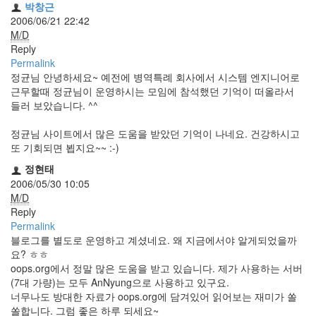
박창근
정
2006/06/21 22:42
균
M/D
Reply
Daweikala
Permalink
AA
정균님 안녕하세요~ 예전에 병역특례 회사에서 시스템 엔지니어로
1.5V
근무할때 정균님이 운영하시는 모임에 참석했던 기억이 떠올라서
Li-
들러 보았습니다. ^^
ion
1280...
정균님 사이트에서 많은 도움을 받았던 기억이 나네요. 건강하시고
1
또 기회되면 뵙지요~~ :-)
by
김
정현태
정
2006/05/30 10:05
균
M/D
Reply
BASMAN
Permalink
BLB-
블로그를 별도로 운영하고 계셨네요. 왜 지금에서야 알게되었을까
AA1650
요? ㅎㅎ
방
oops.org에서 정말 많은 도움을 받고 있습니다. 제가 사용하는 서버
전
(7대 가량)는 모두 AnNyung으로 사용하고 있구요.
테
너무나도 방대한 자료가 oops.org에 담겨있어 읽어보는 재미가 쏠
스
쏠합니다. 그럼 좋은 하루 되세요~