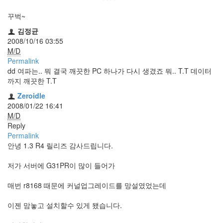
Notices
꾸벅~
김정균
Find!
2008/10/16 03:55
M/D
Categories
Permalink
전
dd 여파는.. 뭐 결국 깨끗한 PC 하나가 다시 생겼죠 뭐.. T.T 데이터
체
까지 깨끗한 T.T
192
Zeroidle
주
2008/01/22 16:41
절
M/D
주
Reply
절
Permalink
30
안녕 1.3 R4 릴리즈 감사드립니다.
군
이
저가 서버에 G31PR이 많이 들어가
11
둘
매번 r8168 때문에 커널업그레이드를 망설였었는데
째
사
이젠 맘놓고 설치할수 있게 됐습니다.
고
일