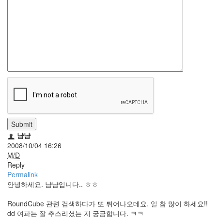
눅
스
AnNyung
Firefox
Mozilla
군
이
표
준
Submit
L10N
냠냠
2008/10/04 16:26
iPutty
M/D
AnNyung
Reply
LInux
Permalink
불
안녕하세요. 냠냠입니다.. ㅎㅎ
여
우
RoundCube 관련 검색하다가 또 튀어나오데요. 일 참 많이 하세요!!
dd 여파는 잘 추스리셨는 지 궁금합니다. ㅋㅋ