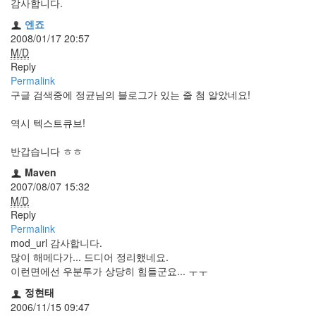
감사합니다.
지
3
엔죠
Tech
2008/01/17 20:57
143
M/D
안
Reply
녕
Permalink
리
구글 검색중에 정균님의 블로그가 있는 줄 첨 알았네요!
눅
스
역시 텍스트큐브!
42
프
반갑습니다 ㅎㅎ
로
Maven
그
2007/08/07 15:32
래
M/D
밍
Reply
57
Permalink
Mozilla
mod_url 감사합니다.
23
많이 해메다가... 드디어 정리했네요.
Tip
이런면에선 우분투가 상당히 힘들군요... ㅜㅜ
&
Trick
정현태
18
2006/11/15 09:47