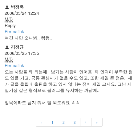
트
박정욱
1
2006/05/24 12:24
by
M/D
김
Reply
정
Permalink
균
여긴 나만 오나봐.. 컹컹..
김정균
Liitokala
2006/05/25 17:35
9V
M/D
6F22
Permalink
충
오는 사람을 꽤 되는데.. 남기는 사람이 없어용. 제 인덕이 부족한 점
전
도 있을 거고, 공통 관심사가 없을 수도 있고, 또한 제일 큰 점은.. 제
지
가 글을 올릴때 출판을 하고 있지 않다는 점이 제일 크지요. 그냥 제
방
일기장 같은 형식으로 블러그를 유지하는 까닭에..
전...
정욱이라도 남겨 줘서 덜 외로워요 ㅎㅎ
by
김
정
균
«
1
2
3
4
»
하