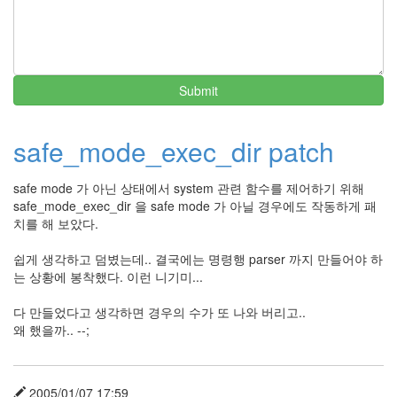
트
1
by
김
정
Submit
균
Liitokala
safe_mode_exec_dir patch
9V
6F22
safe mode 가 아닌 상태에서 system 관련 함수를 제어하기 위해
충
safe_mode_exec_dir 을 safe mode 가 아닐 경우에도 작동하게 패
전
치를 해 보았다.
지
방
쉽게 생각하고 덤볐는데.. 결국에는 명령행 parser 까지 만들어야 하
전...
는 상황에 봉착했다. 이런 니기미...
by
다 만들었다고 생각하면 경우의 수가 또 나와 버리고..
김
왜 했을까.. --;
정
균
하
2005/01/07 17:59