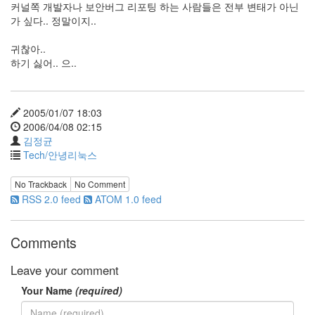
커널쪽 개발자나 보안버그 리포팅 하는 사람들은 전부 변태가 아닌
Notices
가 싶다.. 정말이지..
Find!
귀찮아..
하기 싫어.. 으..
Categories
전
체
2005/01/07 18:03
192
2006/04/08 02:15
주
김정균
절
Tech/안녕리눅스
주
절
No Trackback
No Comment
30
RSS 2.0 feed
ATOM 1.0 feed
군
이
11
Comments
둘
째
Leave your comment
사
Your Name
(required)
고
일