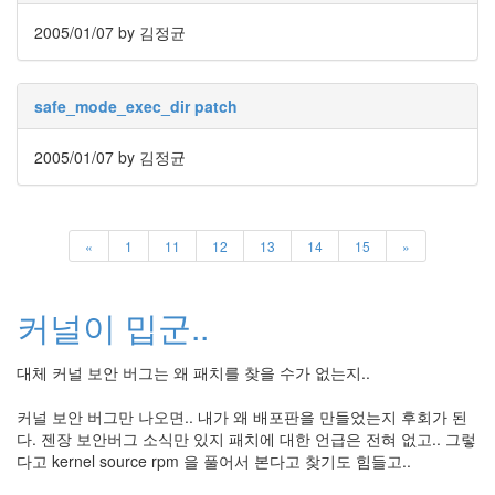
눅
2005/01/07
by 김정균
스
AnNyung
safe_mode_exec_dir patch
Firefox
2005/01/07
by 김정균
Mozilla
군
이
«
1
11
12
13
14
15
»
표
준
L10N
커널이 밉군..
iPutty
AnNyung
대체 커널 보안 버그는 왜 패치를 찾을 수가 없는지..
LInux
불
커널 보안 버그만 나오면.. 내가 왜 배포판을 만들었는지 후회가 된
여
다. 젠장 보안버그 소식만 있지 패치에 대한 언급은 전혀 없고.. 그렇
우
다고 kernel source rpm 을 풀어서 본다고 찾기도 힘들고..