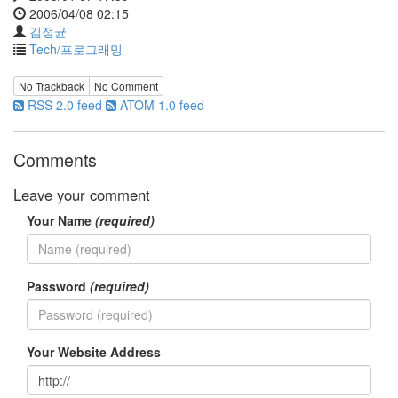
이
2006/04/08 02:15
맥
김정균
스
Tech/프로그래밍
엑
스
No Trackback
No Comment
빔
RSS 2.0 feed
ATOM 1.0 feed
XPH70.2
1
by
Comments
김
정
Leave your comment
균
Your Name
(required)
Password
(required)
Your Website Address