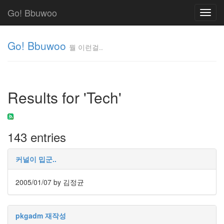
Go! Bbuwoo
Toggl
navig
Go! Bbuwoo
뭘 이런걸..
뭘
이
런
Results for 'Tech'
걸..
김
정
균
143 entries
Tag
커널이 밉군..
Cloud
안
2005/01/07
by 김정균
녕
리
pkgadm 재작성