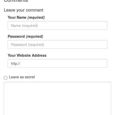
정
Leave your comment
균
Your Name
(required)
Daweikala
AA
1.5V
Li-
Password
(required)
ion
1280...
1
Your Website Address
by
김
정
균
Leave as secret
BASMAN
BLB-
AA1650
방
전
테
스