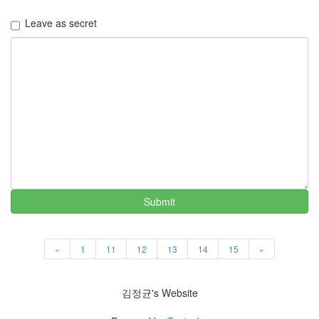
Leave as secret
Submit
«
1
11
12
13
14
15
»
김정균's Website