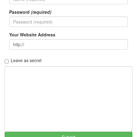
지
3
Password
(required)
Tech
143
안
녕
Your Website Address
리
눅
스
42
Leave as secret
프
로
그
래
밍
57
Mozilla
23
Tip
&
Trick
18