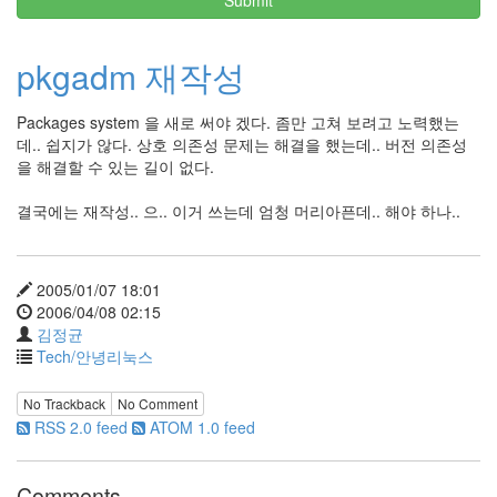
Submit
security
3
Scuba
pkgadm 재작성
Diving
0
제
Packages system 을 새로 써야 겠다. 좀만 고쳐 보려고 노력했는
품
데.. 쉽지가 않다. 상호 의존성 문제는 해결을 했는데.. 버전 의존성
리
을 해결할 수 있는 길이 없다.
뷰
5
결국에는 재작성.. 으.. 이거 쓰는데 엄청 머리아픈데.. 해야 하나..
Recent
Posts
2005/01/07 18:01
2006/04/08 02:15
Daweikala
김정균
AA
Tech/안녕리눅스
1.5V
Li-
No Trackback
No Comment
ion
RSS 2.0 feed
ATOM 1.0 feed
3800...
by
Comments
김