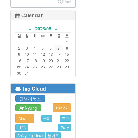
Find
Calendar
«
2026/08
»
일
월
화
수
목
금
토
1
2
3
4
5
6
7
8
9
10
11
12
13
15
14
16
17
18
19
20
21
22
23
24
25
26
27
28
29
30
31
Tag Cloud
안녕리눅스
AnNyung
Firefox
Mozilla
군이
표준
L10N
iPutty
AnNyung LInux
불여우