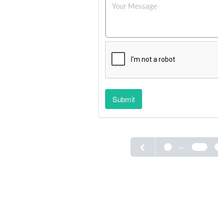
Submit
...
1
185