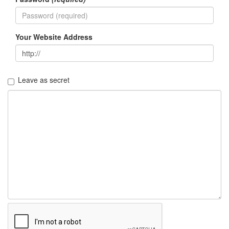
Notices
Find!
Your Website Address
Categories
전
Leave as secret
체
192
주
절
주
절
30
군
이
11
둘
째
사
고
일