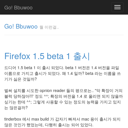
Go! Bbuwoo
Toggl
navig
Go! Bbuwoo
뭘 이런걸..
뭘
이
런
Firefox 1.5 beta 1 출시
걸..
김
정
드디어 1.5 beta 1 이 출시 되었다. beta 1 버전은 1.4 버전을 파일
균
이름으로 가지고 출시가 되었다. 왜 1.4 일까? beta 라는 이름을 쓰
기가 싫은 것일까?
벌써 설치를 시도한 opnion reader 들의 평으로는.. "악 확장이 거의
Tag
Cloud
블럭 당하잖아!!!' 정도 ^^; 확장의 버전을 1.4 로 올리면 되지 않을까
싶기는 한데 ^^; 그렇게 사용할 수 있는 정도의 능력을 가지고 있지
안
는 않은걸까?
녕
tinderbox 에서 max build 가 갑자기 빠져서 mac 용이 출시가 되지
리
않은 것인가 했었는데, 다행히 출시는 되어 있었다.