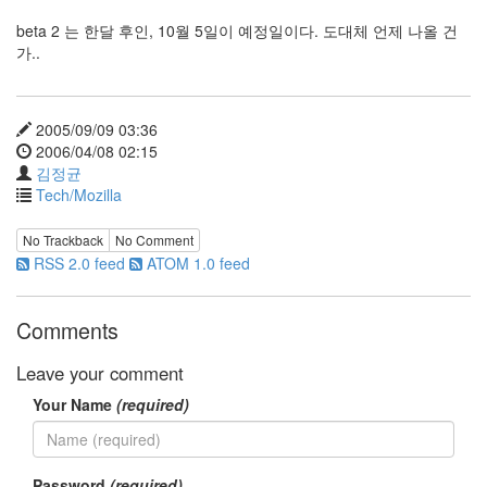
눅
beta 2 는 한달 후인, 10월 5일이 예정일이다. 도대체 언제 나올 건
스
가..
AnNyung
2005/09/09 03:36
Firefox
2006/04/08 02:15
Mozilla
김정균
Tech/Mozilla
군
이
No Trackback
No Comment
표
RSS 2.0 feed
ATOM 1.0 feed
준
L10N
Comments
iPutty
AnNyung
Leave your comment
LInux
Your Name
(required)
불
여
우
Password
(required)